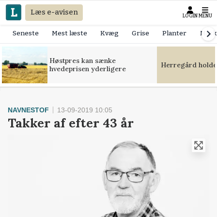
Læs e-avisen
LOGIN
MENU
Seneste
Mest læste
Kvæg
Grise
Planter
Mask
Høstpres kan sænke
Herregård holde
hvedeprisen yderligere
NAVNESTOF
13-09-2019 10:05
Takker af efter 43 år