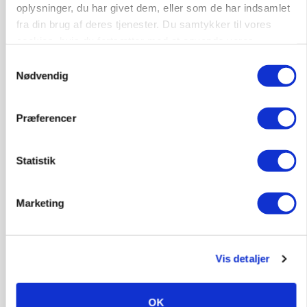
oplysninger, du har givet dem, eller som de har indsamlet
fra din brug af deres tjenester. Du samtykker til vores
cookies, hvis du fortsætter med at anvende vores
hjemmeside.
Samtykkevalg
Nødvendig
Præferencer
BUSINESS
Statistik
Efter fire årtier: Familieejet vestjysk producent
af staldinventar får ny medejer
Marketing
Annonce
KULTUR
Største Manitou fik gammel vindmølle til at
Vis detaljer
snurre igen
Annonce
OK