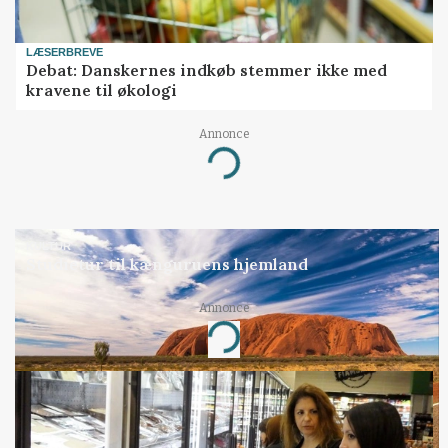
LÆSERBREVE
Debat: Danskernes indkøb stemmer ikke med
kravene til økologi
Annonce
Loading...
KULTUR
Studietur til kænguruens hjemland
Annonce
Loading...