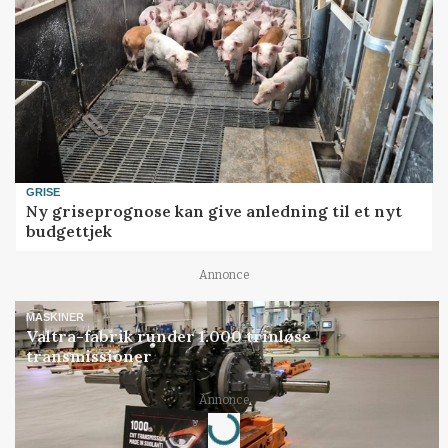
GRISE
Ny griseprognose kan give anledning til et nyt
budgettjek
Annonce
MASKINER
Valtra-fabrik runder 1.000 trinløse
transmissioner
Annonce
Loading...