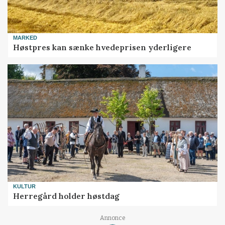
MARKED
Høstpres kan sænke hvedeprisen yderligere
KULTUR
Herregård holder høstdag
Annonce