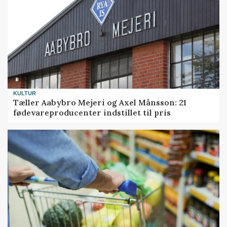
KULTUR
Tæller Aabybro Mejeri og Axel Månsson: 21
fødevareproducenter indstillet til pris