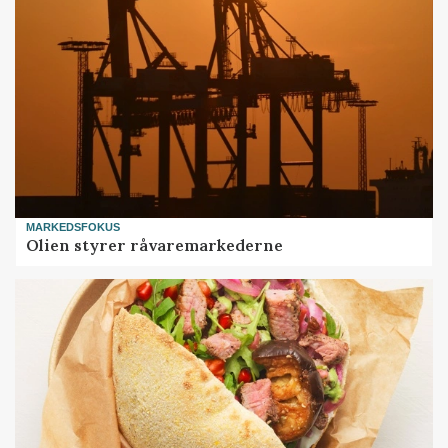
MARKEDSFOKUS
Olien styrer råvaremarkederne