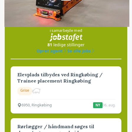
Jobs
i samarbejde med
81
ledige stillinger
Opret agent
Se alle jobs
Elevplads tilbydes ved Ringkøbing /
Trainee placement Ringkøbing
Grise
6950, Ringkøbing
06. aug.
NY
Rørlægger / håndmand søges til