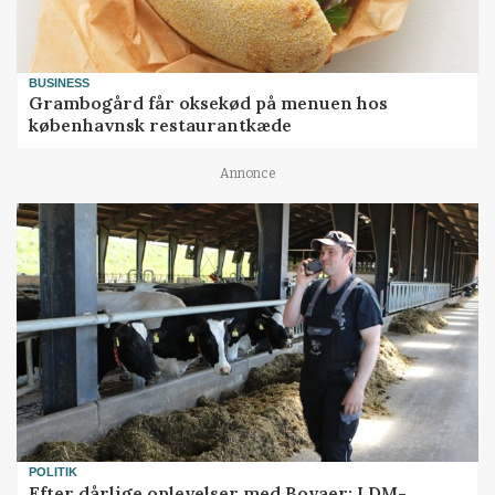
BUSINESS
Grambogård får oksekød på menuen hos
københavnsk restaurantkæde
Annonce
POLITIK
Efter dårlige oplevelser med Bovaer: LDM-