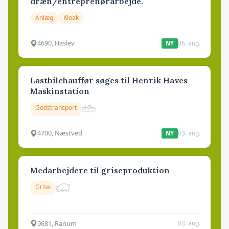
dræn/entreprenørarbejde.
Anlæg
Kloak
4690, Haslev
06. aug.
NY
Lastbilchauffør søges til Henrik Haves
Maskinstation
Godstransport
4700, Næstved
03. aug.
NY
Medarbejdere til griseproduktion
Grise
9681, Ranum
03. aug.