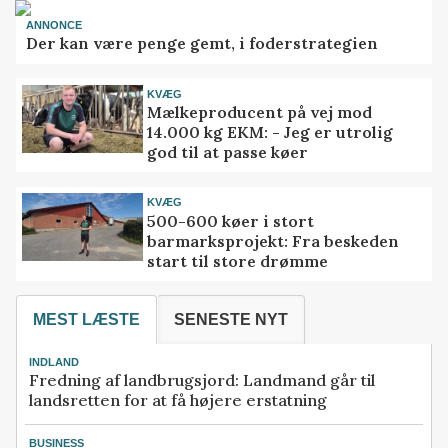
ANNONCE
Der kan være penge gemt, i foderstrategien
KVÆG
Mælkeproducent på vej mod
14.000 kg EKM: - Jeg er utrolig
god til at passe køer
KVÆG
500-600 køer i stort
barmarksprojekt: Fra beskeden
start til store drømme
MEST LÆSTE
SENESTE NYT
INDLAND
Fredning af landbrugsjord: Landmand går til
landsretten for at få højere erstatning
BUSINESS