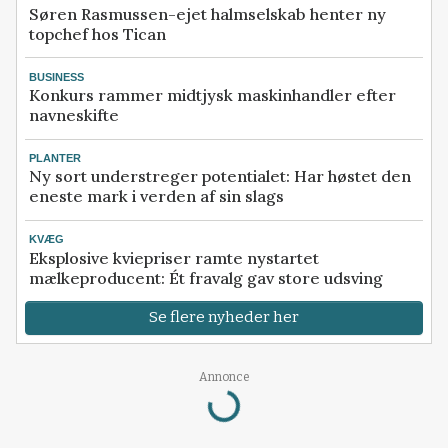
Søren Rasmussen-ejet halmselskab henter ny
topchef hos Tican
BUSINESS
Konkurs rammer midtjysk maskinhandler efter
navneskifte
PLANTER
Ny sort understreger potentialet: Har høstet den
eneste mark i verden af sin slags
KVÆG
Eksplosive kviepriser ramte nystartet
mælkeproducent: Ét fravalg gav store udsving
Se flere nyheder her
Annonce
Loading...