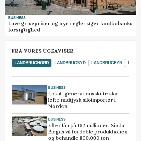
BUSINESS
Lave grisepriser og nye regler øger landbobanks
forsigtighed
FRA VORES UGEAVISER
LANDBRUGNORD
LANDBRUGSYD
LANDBRUGFYN
LAND
BUSINESS
Lokalt generationsskifte skal
løfte midtjysk siloimportør i
Norden
BUSINESS
Efter lån på 182 millioner: Sindal
Biogas vil fordoble produktionen
og behandle 800.000 ton