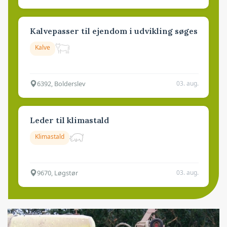
Kalvepasser til ejendom i udvikling søges
Kalve
6392, Bolderslev
03. aug.
Leder til klimastald
Klimastald
9670, Løgstør
03. aug.