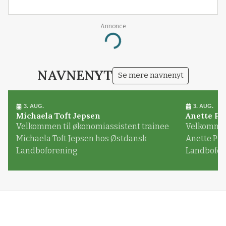
Annonce
Loading...
NAVNENYT
Se mere navnenyt
3. AUG.
3. AUG.
Michaela Toft Jepsen
Anette Pl
Velkommen til økonomiassistent trainee
Velkommen 
Michaela Toft Jepsen hos Østdansk
Anette Pl
Landboforening
Landbofor