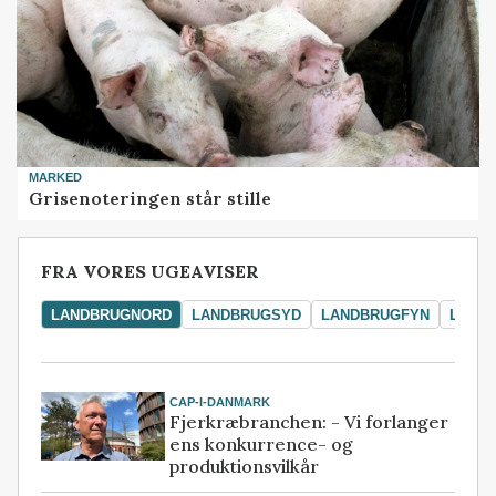
MARKED
Grisenoteringen står stille
FRA VORES UGEAVISER
LANDBRUGNORD
LANDBRUGSYD
LANDBRUGFYN
LAND
CAP-I-DANMARK
Fjerkræbranchen: - Vi forlanger
ens konkurrence- og
produktionsvilkår