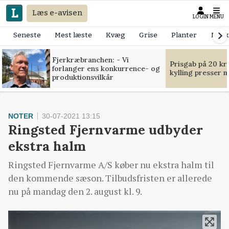
Læs e-avisen
LOGIN
MENU
Seneste
Mest læste
Kvæg
Grise
Planter
Mask
Fjerkræbranchen: - Vi
Prisgab på 20 kr
forlanger ens konkurrence- og
kylling presser 
produktionsvilkår
NOTER
30-07-2021 13:15
Ringsted Fjernvarme udbyder
ekstra halm
Ringsted Fjernvarme A/S køber nu ekstra halm til
den kommende sæson. Tilbudsfristen er allerede
nu på mandag den 2. august kl. 9.