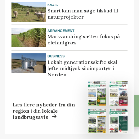
KVÆG
Snart kan man søge tilskud til
naturprojekter
ARRANGEMENT
Markvandring sætter fokus på
elefantgræs
BUSINESS
Lokalt generationsskifte skal
løfte midtjysk siloimportør i
Norden
Læs flere
nyheder fra din
region
i din
lokale
landbrugsavis