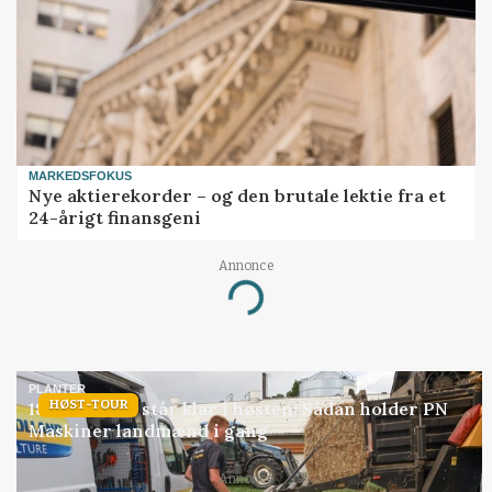
MARKEDSFOKUS
Nye aktierekorder – og den brutale lektie fra et
24-årigt finansgeni
Annonce
Loading...
PLANTER
HØST-TOUR
18 montører står klar i høsten: Sådan holder PN
Maskiner landmænd i gang
Annonce