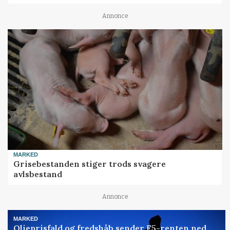
Annonce
MARKED
Grisebestanden stiger trods svagere
avlsbestand
Annonce
MARKED
Olieprisfald og fredshåb sender F5-renten ned