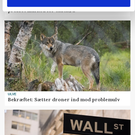
Uændret notering: Spæde lyspunkter i fortsat
presset marked for oksekød
ULVE
Bekræftet: Sætter droner ind mod problemulv