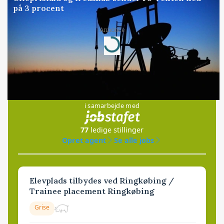
på 3 procent
Annonce
Loading...
Jobs
i samarbejde med
77
ledige stillinger
Opret agent
Se alle jobs
Elevplads tilbydes ved Ringkøbing /
Trainee placement Ringkøbing
Grise