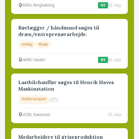
6950, Ringkøbing
06. aug.
NY
Rørlægger / håndmand søges til
dræn/entreprenørarbejde.
Anlæg
Kloak
4690, Haslev
06. aug.
NY
Lastbilchauffør søges til Henrik Haves
Maskinstation
Godstransport
4700, Næstved
03. aug.
Medarbejdere til griseproduktion