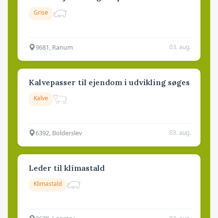
Grise
9681, Ranum
03. aug.
Kalvepasser til ejendom i udvikling søges
Kalve
6392, Bolderslev
03. aug.
Leder til klimastald
Klimastald