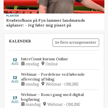
PLANTER
Kvælstofkaos på Fyn lammer landmænds
såplaner: - Jeg føler mig pisset på
KALENDER
Se flere arrangementer
InterCount kursus Online
12
AUG
onsdag
Online
Webinar – Fordelene ved løbende
12
aflevering af bilag
AUG
onsdag
Webinar - ONLINE
Webinar – Kom i gang med digital
17
bogføring
AUG
mandag
Webinar - ONLINE