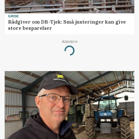
GRISE
Rådgiver om DB-Tjek: Små justeringer kan give
store besparelser
Annonce
Loading...