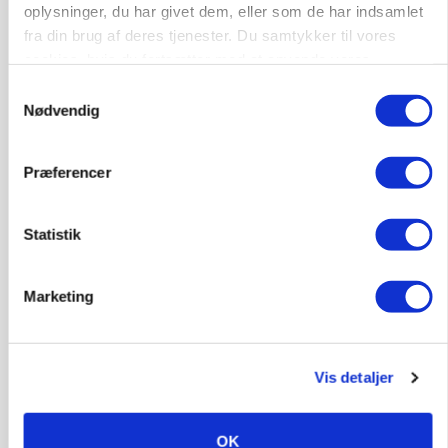
oplysninger, du har givet dem, eller som de har indsamlet
Annonce
fra din brug af deres tjenester. Du samtykker til vores
PLANTER
cookies, hvis du fortsætter med at anvende vores
Før såmaskinen kører: Her er efterårets største
hjemmeside.
Samtykkevalg
skadedyrsrisici
Nødvendig
Annonce
Loading...
Præferencer
Statistik
Marketing
Vis detaljer
OK
MARKED