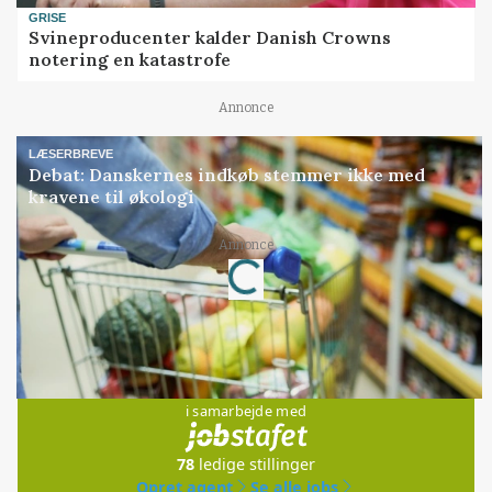
GRISE
Svineproducenter kalder Danish Crowns
notering en katastrofe
Annonce
LÆSERBREVE
Debat: Danskernes indkøb stemmer ikke med
kravene til økologi
Loading...
Annonce
Jobs
i samarbejde med
78
ledige stillinger
Opret agent
Se alle jobs