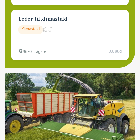
Leder til klimastald
Klimastald
9670, Løgstør
03. aug.