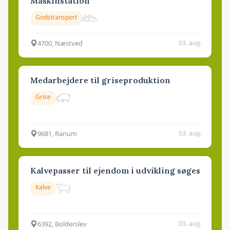
Maskinstation
Godstransport
4700, Næstved
03. aug.
Medarbejdere til griseproduktion
Grise
9681, Ranum
03. aug.
Kalvepasser til ejendom i udvikling søges
Kalve
6392, Bolderslev
03. aug.