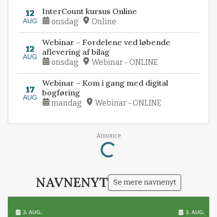
InterCount kursus Online
12
AUG
onsdag
Online
Webinar – Fordelene ved løbende
12
aflevering af bilag
AUG
onsdag
Webinar - ONLINE
Webinar – Kom i gang med digital
17
bogføring
AUG
mandag
Webinar - ONLINE
Loading...
Annonce
NAVNENYT
Se mere navnenyt
3. AUG.
3. AUG.