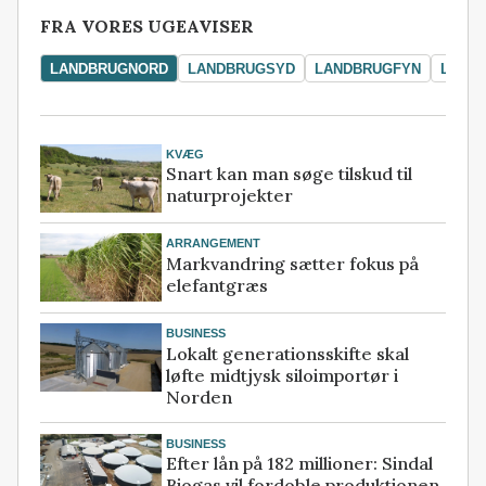
FRA VORES UGEAVISER
LANDBRUGNORD
LANDBRUGSYD
LANDBRUGFYN
LAND
KVÆG
Snart kan man søge tilskud til
naturprojekter
ARRANGEMENT
Markvandring sætter fokus på
elefantgræs
BUSINESS
Lokalt generationsskifte skal
løfte midtjysk siloimportør i
Norden
BUSINESS
Efter lån på 182 millioner: Sindal
Biogas vil fordoble produktionen