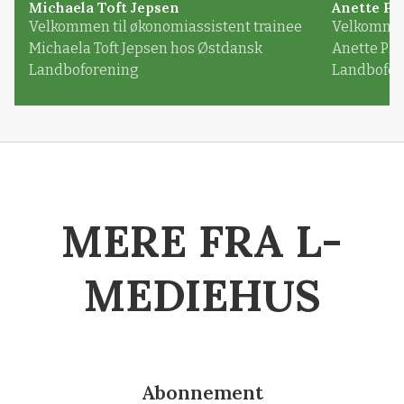
Michaela Toft Jepsen
Anette Pl
Velkommen til økonomiassistent trainee
Velkommen 
Michaela Toft Jepsen hos Østdansk
Anette Pl
Landboforening
Landbofor
MERE FRA L-
MEDIEHUS
Abonnement