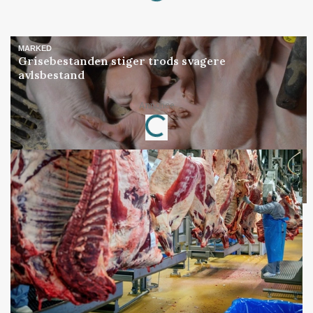
MARKED
Grisebestanden stiger trods svagere
avlsbestand
Loading...
Annonce