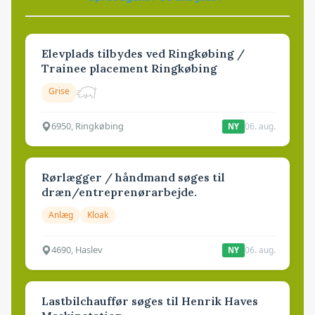
Elevplads tilbydes ved Ringkøbing /
Trainee placement Ringkøbing
Grise
6950, Ringkøbing
06. aug.
NY
Rørlægger / håndmand søges til
dræn/entreprenørarbejde.
Anlæg
Kloak
4690, Haslev
06. aug.
NY
Lastbilchauffør søges til Henrik Haves