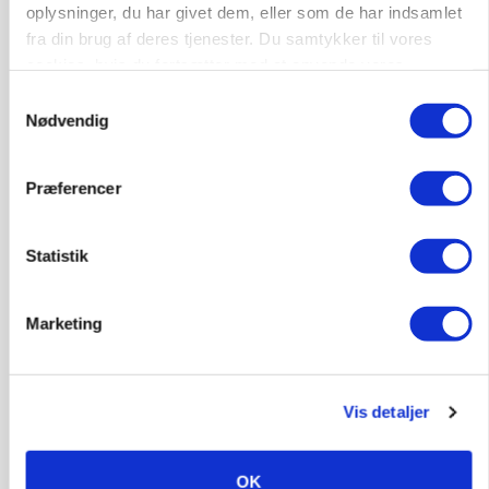
oplysninger, du har givet dem, eller som de har indsamlet
fra din brug af deres tjenester. Du samtykker til vores
cookies, hvis du fortsætter med at anvende vores
BUSINESS
hjemmeside.
Fra mark til mur: Byggeriet kan åbne nyt
Samtykkevalg
marked for biokul
Nødvendig
Annonce
Præferencer
POLITIK
»Nu stopper I«: Landbrugsdebattør og
Statistik
protestgruppe vil demonstrere mod ny
gødskningslov
Loading...
Marketing
Annonce
Vis detaljer
OK