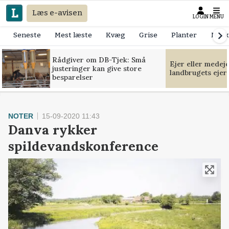
Læs e-avisen
LOGIN
MENU
Seneste
Mest læste
Kvæg
Grise
Planter
Mask
Rådgiver om DB-Tjek: Små
Ejer eller medej
justeringer kan give store
landbrugets ejer
besparelser
NOTER
15-09-2020 11:43
Danva rykker
spildevandskonference