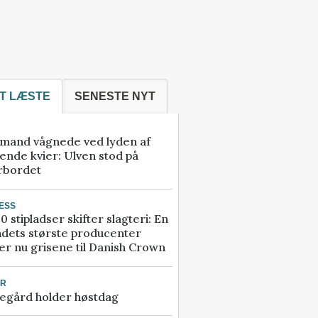
T LÆSTE
SENESTE NYT
mand vågnede ved lyden af
ende kvier: Ulven stod på
rbordet
ESS
0 stipladser skifter slagteri: En
ndets største producenter
r nu grisene til Danish Crown
UR
egård holder høstdag