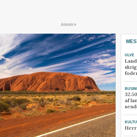
Annonce
MES
ULVE
Land
skrig
fode
BUSIN
32.50
af la
sende
KULT
Herr