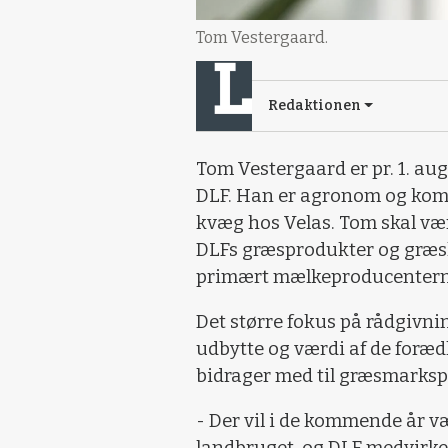
Tom Vestergaard.
Redaktionen
Tom Vestergaard er pr. 1. a
DLF. Han er agronom og komm
kvæg hos Velas. Tom skal vær
DLFs græsprodukter og græs
primært mælkeproducentern
Det større fokus på rådgivnin
udbytte og værdi af de foræ
bidrager med til græsmarksp
- Der vil i de kommende år v