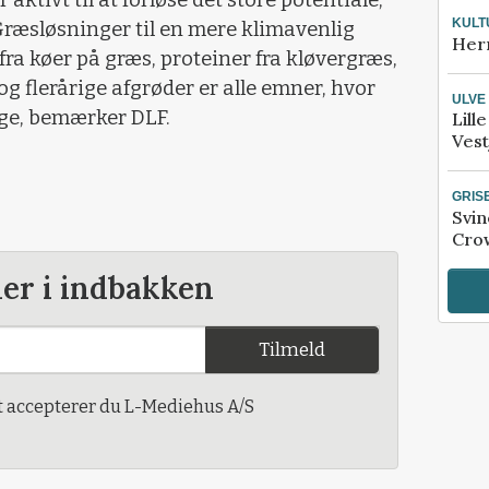
ktivt til at forløse det store potentiale,
KULT
ræsløsninger til en mere klimavenlig
Her
a køer på græs, proteiner fra kløvergræs,
og flerårige afgrøder er alle emner, hvor
ULVE
ge, bemærker DLF.
Lill
Vest
GRIS
Svin
Crow
der i indbakken
Tilmeld
t accepterer du L-Mediehus A/S