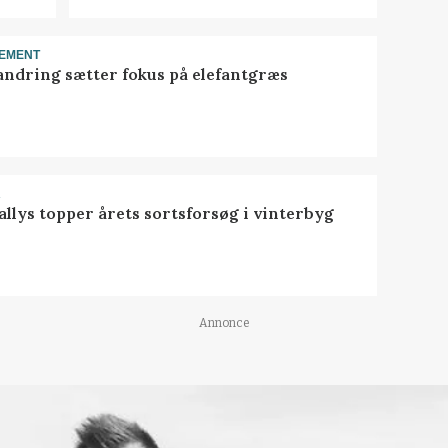
EMENT
ndring sætter fokus på elefantgræs
R
llys topper årets sortsforsøg i vinterbyg
Annonce