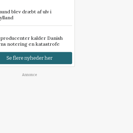
 hund blev dræbt af ulv i
ylland
eproducenter kalder Danish
ns notering en katastrofe
Se flere nyheder her
Annonce