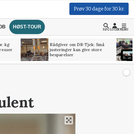
Prøv 30 dage for 30 kr.
OB
HØST-TOUR
SØG
LOGIN
MENU
r. kg
Rådgiver om DB-Tjek: Små
presser
justeringer kan give store
besparelser
ulent