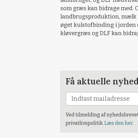
landbruget, og DLF medvirker a
som græs kan bidrage med. G
landbrugsproduktion, mælk fr
øget kulstofbinding i jorden 
kløvergræs og DLF kan bidra
Få aktuelle nyhe
Ved tilmelding af nyhedsbreve
privatlivspolitik.
Læs den her.