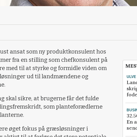
ugust ansat som ny produktkonsulent hos
er fra en stilling som chefkonsulent på
MES
e med til at styrke og formidle viden om
løsninger ud til landmændene og
ULVE
Lan
e.
skri
fod
g skal sikre, at brugerne får det fulde
dlingsfremskridt, som planteforædlerne
BUSI
lanterne.
32.5
En a
send
ære øget fokus på græsløsninger i