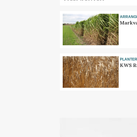
ARRANG
Markva
PLANTE
KWS Ra