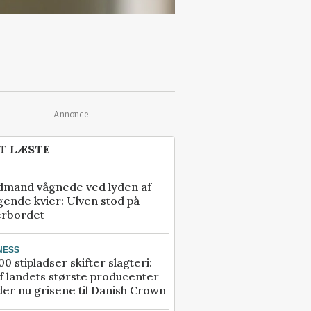
Annonce
T LÆSTE
dmand vågnede ved lyden af
gende kvier: Ulven stod på
erbordet
NESS
00 stipladser skifter slagteri:
f landets største producenter
er nu grisene til Danish Crown