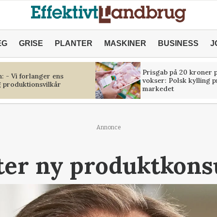
ÆG
GRISE
PLANTER
MASKINER
BUSINESS
J
Prisgab på 20 kroner p
 - Vi forlanger ens
vokser: Polsk kylling 
 produktionsvilkår
markedet
Annonce
ter ny produktkons