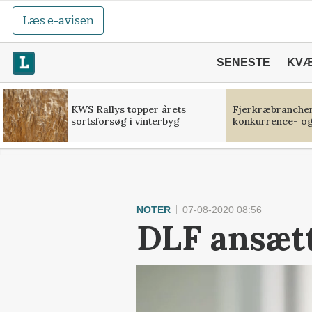
Læs e-avisen
SENESTE
KV
KWS Rallys topper årets
Fjerkræbranchen:
sortsforsøg i vinterbyg
konkurrence- og
NOTER
07-08-2020 08:56
DLF ansæt