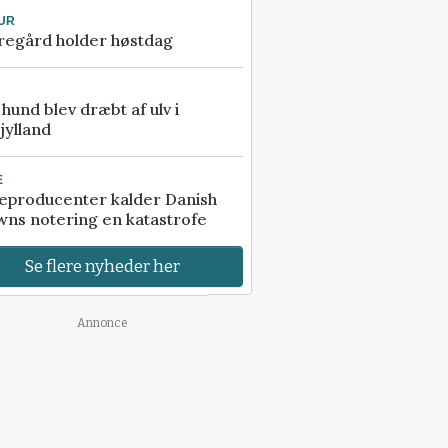
UR
regård holder høstdag
e hund blev dræbt af ulv i
jylland
E
eproducenter kalder Danish
ns notering en katastrofe
Se flere nyheder her
Annonce