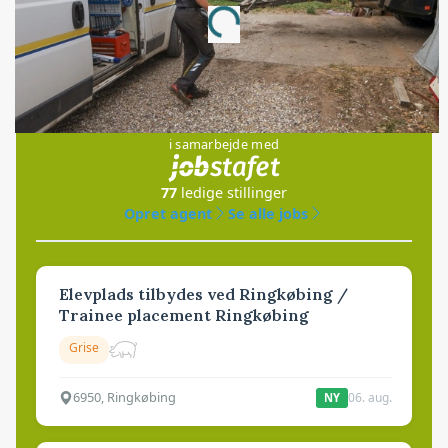
Loading...
Jobs
i samarbejde med
77
ledige stillinger
Opret agent
Se alle jobs
Elevplads tilbydes ved Ringkøbing /
Trainee placement Ringkøbing
Grise
6950, Ringkøbing
06. aug.
NY