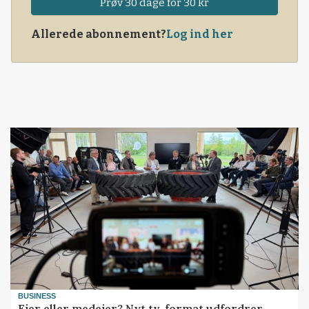
Prøv 30 dage for 30 kr
Allerede abonnement?
Log ind her
BUSINESS
Ejer eller medejer? Nyt tv-format udfordrer