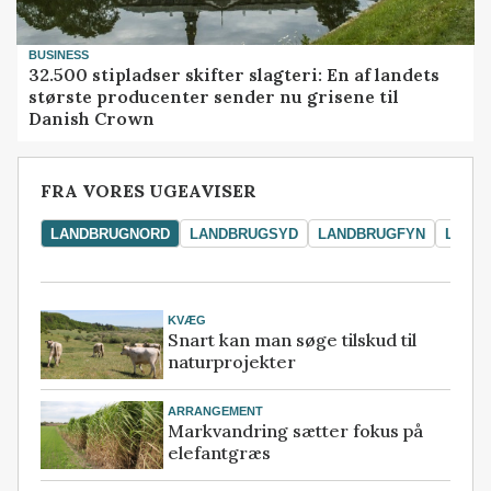
BUSINESS
32.500 stipladser skifter slagteri: En af landets
største producenter sender nu grisene til
Danish Crown
FRA VORES UGEAVISER
LANDBRUGNORD
LANDBRUGSYD
LANDBRUGFYN
LAND
KVÆG
Snart kan man søge tilskud til
naturprojekter
ARRANGEMENT
Markvandring sætter fokus på
elefantgræs