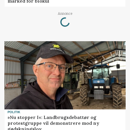
marked for biokul
Loading...
Annonce
POLITIK
»Nu stopper I«: Landbrugsdebattør og
protestgruppe vil demonstrere mod ny
gødskningslov