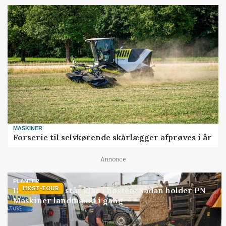
MASKINER
Forserie til selvkørende skårlægger afprøves i år
Annonce
PLANTER
HØST-TOUR
18 montører står klar i høsten: Sådan holder PN
Maskiner landmænd i gang
Annonce