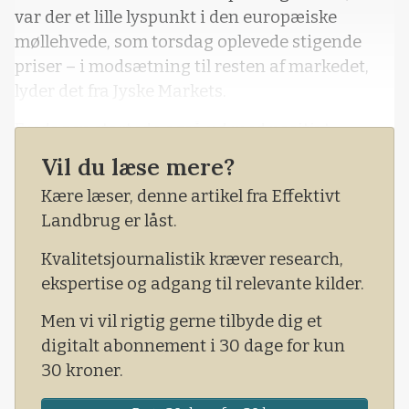
var der et lille lyspunkt i den europæiske
møllehvede, som torsdag oplevede stigende
priser – i modsætning til resten af markedet,
lyder det fra Jyske Markets.
Fredagen startede også ud med positivt
fortegn, om end luften gik ud af ballonen i løbet
Vil du læse mere?
af dagen, og priserne endte hvor de startede.
Kære læser, denne artikel fra Effektivt
Landbrug er låst.
Kvalitetsjournalistik kræver research,
ekspertise og adgang til relevante kilder.
Men vi vil rigtig gerne tilbyde dig et
digitalt abonnement i 30 dage for kun
30 kroner.