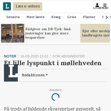
Læs e-avisen
LOGIN
MENU
Seneste
Mest læste
Kvæg
Grise
Planter
Mask
Rådgiver om DB-Tjek: Små
Ejer eller medej
justeringer kan give store
landbrugets ejer
besparelser
NOTER
16-03-2020 13:01
FOR ABONNENTER
Et lille lyspunkt i møllehveden
Redaktionen
Annonce
Loading...
På trods af faldende råvarepriser generelt, så