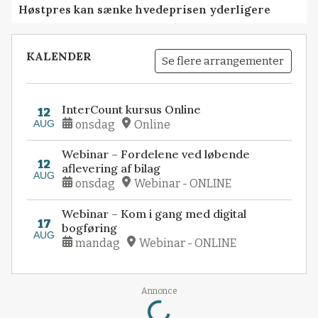
Høstpres kan sænke hvedeprisen yderligere
KALENDER
Se flere arrangementer
InterCount kursus Online
12
AUG
onsdag
Online
Webinar – Fordelene ved løbende
12
aflevering af bilag
AUG
onsdag
Webinar - ONLINE
Webinar – Kom i gang med digital
17
bogføring
AUG
mandag
Webinar - ONLINE
Loading...
Annonce