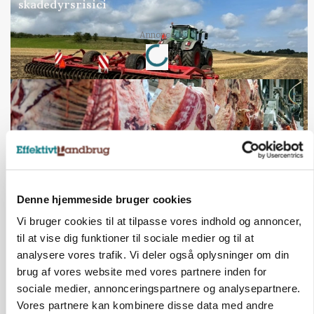
skadedyrsrisici
Loading...
Annonce
Denne hjemmeside bruger cookies
Vi bruger cookies til at tilpasse vores indhold og annoncer,
til at vise dig funktioner til sociale medier og til at
MARKED
analysere vores trafik. Vi deler også oplysninger om din
Uændret notering: Spæde lyspunkter i fortsat
brug af vores website med vores partnere inden for
presset marked for oksekød
sociale medier, annonceringspartnere og analysepartnere.
Vores partnere kan kombinere disse data med andre