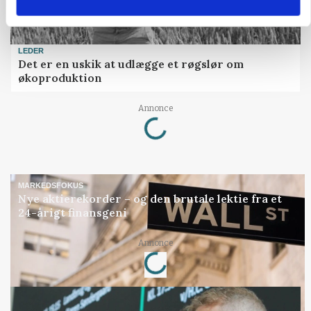
LEDER
Det er en uskik at udlægge et røgslør om
økoproduktion
Loading...
Annonce
MARKEDSFOKUS
Nye aktierekorder – og den brutale lektie fra et
24-årigt finansgeni
Loading...
Annonce