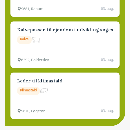
9681, Ranum
03. aug.
Kalvepasser til ejendom i udvikling søges
Kalve
6392, Bolderslev
03. aug.
Leder til klimastald
Klimastald
9670, Løgstør
03. aug.