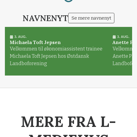
NAVNENYT
Se mere navnenyt
3. AUG.
3. AUG.
Michaela Toft Jepsen
Anette Pl
Velkommen til økonomiassistent trainee
Velkommen 
Michaela Toft Jepsen hos Østdansk
Anette Pl
Landboforening
Landbofor
MERE FRA L-