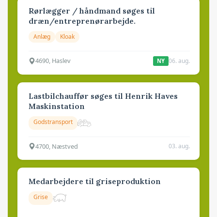
Rørlægger / håndmand søges til
dræn/entreprenørarbejde.
Anlæg
Kloak
4690, Haslev
06. aug.
NY
Lastbilchauffør søges til Henrik Haves
Maskinstation
Godstransport
4700, Næstved
03. aug.
Medarbejdere til griseproduktion
Grise