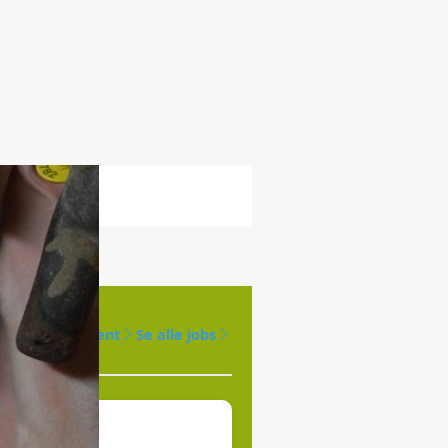
Opret agent
Se alle jobs
øges til