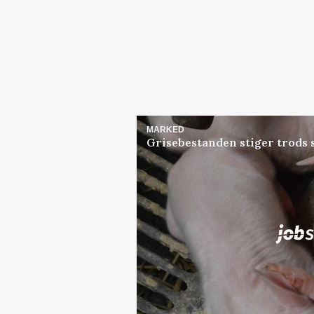
MARKED
Grisebestanden stiger trods 
Jobs
i samarbejde med
Elevplads tilbydes ved Ri