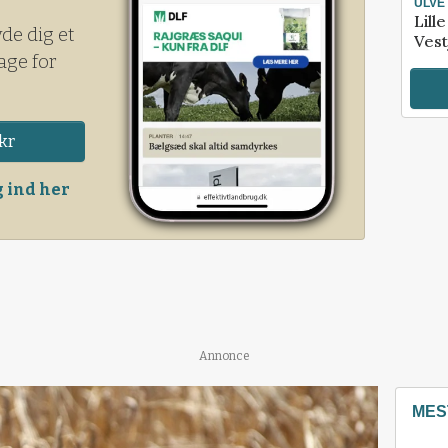
ULVE
Lill
yde dig et
Vest
age for
kr
 ind her
Annonce
MES