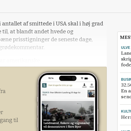
 antallet af smittede i USA skal i høj grad
til, at blandt andet hvede og
MES
pæne prisstigninger de seneste dage,
afgrødekommentar.
ULVE
Lan
skri
har amerikanske
fod
tilsyneladende været ekstremt aktive i
 for de flaskehalsproblemer, som udbruddet
BUSI
32.5
En a
fra
send
er
KULT
Her
gang til