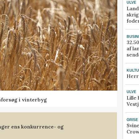
ULVE
Land
skrig
fode
BUSIN
32.50
af la
sende
KULT
Herr
ULVE
Lille
sforsøg i vinterbyg
Vestj
GRISE
Svin
anger ens konkurrence- og
Crow