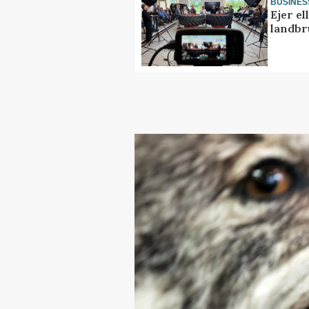
BUSINES
Ejer e
landbr