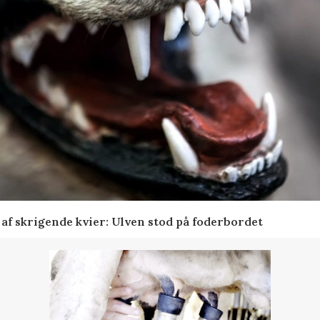
f skrigende kvier: Ulven stod på foderbordet