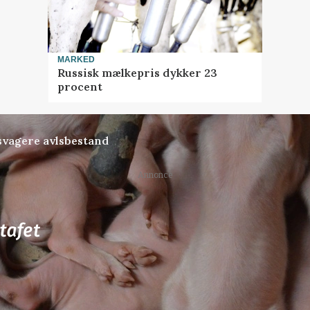
MARKED
Russisk mælkepris dykker 23
procent
svagere avlsbestand
Annonce
76
ledige stillinger
ngkøbing / Trainee
Rørlægger / håndmand s