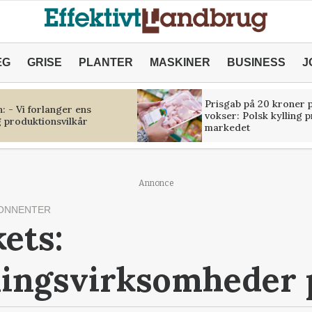
ÆG
GRISE
PLANTER
MASKINER
BUSINESS
J
Prisgab på 20 kroner p
 - Vi forlanger ens
vokser: Polsk kylling 
 produktionsvilkår
markedet
Annonce
ONNENTER
ets:
ingsvirksomheder 