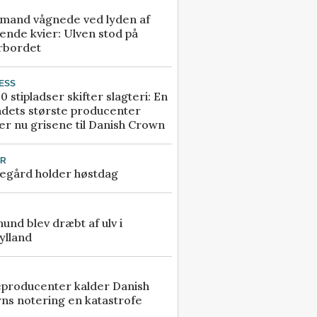
mand vågnede ved lyden af
ende kvier: Ulven stod på
rbordet
ESS
0 stipladser skifter slagteri: En
ndets største producenter
r nu grisene til Danish Crown
UR
egård holder høstdag
 hund blev dræbt af ulv i
ylland
eproducenter kalder Danish
ns notering en katastrofe