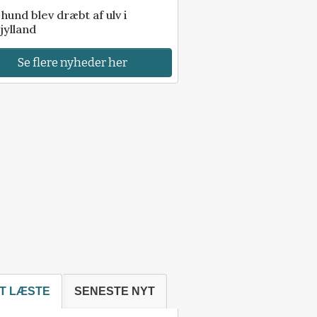
e hund blev dræbt af ulv i
jylland
Se flere nyheder her
T LÆSTE
SENESTE NYT