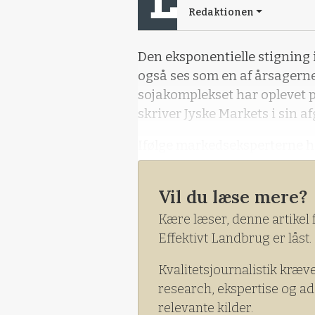
Redaktionen
Den eksponentielle stigning i
også ses som en af årsagerne 
sojakomplekset har oplevet 
skriver Jyske Markets i sin 
Ifølge markedseksperterne 
forarbejdningsvirksomheder 
det fysiske marked, af frygt
Vil du læse mere?
kan føre med sig.
Kære læser, denne artikel 
Effektivt Landbrug er låst.
Kvalitetsjournalistik kræv
research, ekspertise og ad
relevante kilder.