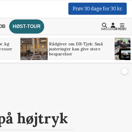
Prøv 30 dage for 30 kr.
OB
HØST-TOUR
SØG
LOGIN
MENU
r. kg
Rådgiver om DB-Tjek: Små
presser
justeringer kan give store
besparelser
på højtryk