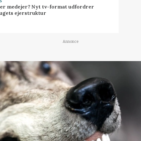
S
ller medejer? Nyt tv-format udfordrer
ugets ejerstruktur
Annonce