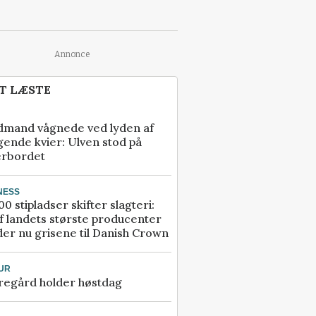
Annonce
T LÆSTE
dmand vågnede ved lyden af
gende kvier: Ulven stod på
erbordet
NESS
00 stipladser skifter slagteri:
f landets største producenter
er nu grisene til Danish Crown
UR
regård holder høstdag