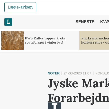
Læs e-avisen
SENESTE
KV
KWS Rallys topper årets
Fjerkræbranchen:
sortsforsøg i vinterbyg
konkurrence- og
NOTER
24-03-2020 11:07
FOR AB
Jyske Mark
Forarbejdn