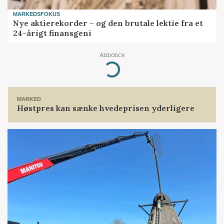
MARKEDSFOKUS
Nye aktierekorder – og den brutale lektie fra et
24-årigt finansgeni
Annonce
Loading...
MARKED
Høstpres kan sænke hvedeprisen yderligere