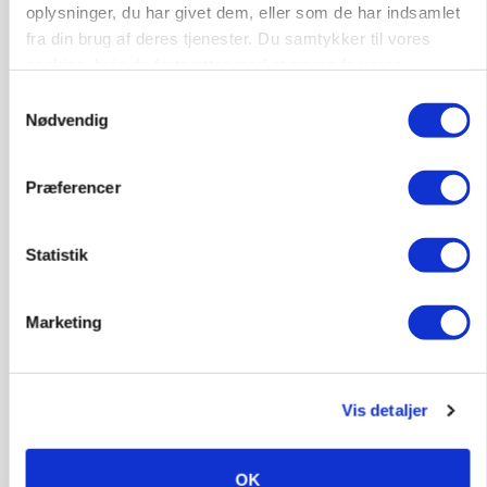
gab er 3 kroner – ikke 4,30
oplysninger, du har givet dem, eller som de har indsamlet
fra din brug af deres tjenester. Du samtykker til vores
Annonce
cookies, hvis du fortsætter med at anvende vores
Loading...
hjemmeside.
Samtykkevalg
Nødvendig
Jobs
Præferencer
i samarbejde med
Statistik
81
ledige stillinger
Opret agent
Se alle jobs
Marketing
Elevplads tilbydes ved Ringkøbing /
Trainee placement Ringkøbing
Vis detaljer
Grise
OK