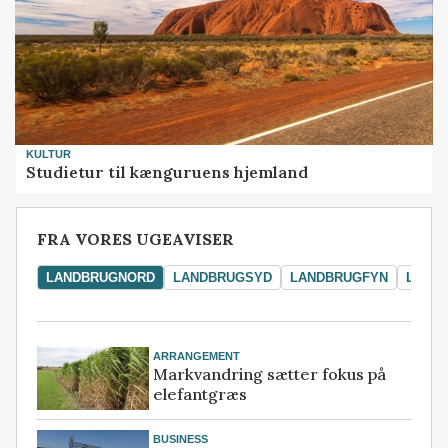
KULTUR
Studietur til kænguruens hjemland
FRA VORES UGEAVISER
LANDBRUGNORD
LANDBRUGSYD
LANDBRUGFYN
LAND
ARRANGEMENT
Markvandring sætter fokus på
elefantgræs
BUSINESS