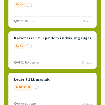
Grise
9681, Ranum
03. aug.
Kalvepasser til ejendom i udvikling søges
Kalve
6392, Bolderslev
03. aug.
Leder til klimastald
Klimastald
9670, Løgstør
03. aug.