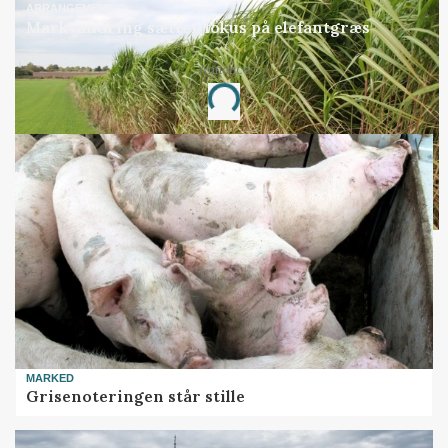
ARRANGEMENT
Markvandring sætter fokus på elefantgræs
Annonce
Loading...
MARKED
Grisenoteringen står stille