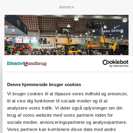
Annonce
Denne hjemmeside bruger cookies
AGROMEK
Ny Kartoffeldag på Agromek skal samle hele
Vi bruger cookies til at tilpasse vores indhold og annoncer,
værdikæden om ny teknologi
til at vise dig funktioner til sociale medier og til at
analysere vores trafik. Vi deler også oplysninger om din
Annonce
brug af vores website med vores partnere inden for
sociale medier, annonceringspartnere og analysepartnere.
GRISE
Vores partnere kan kombinere disse data med andre
Danish Crown slår igen i noteringsstrid: Tysk