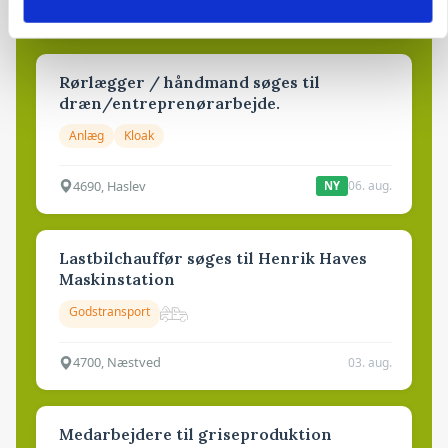
6950, Ringkøbing
06. aug.
NY
Rørlægger / håndmand søges til
dræn/entreprenørarbejde.
Anlæg
Kloak
4690, Haslev
06. aug.
NY
Lastbilchauffør søges til Henrik Haves
Maskinstation
Godstransport
4700, Næstved
03. aug.
Medarbejdere til griseproduktion