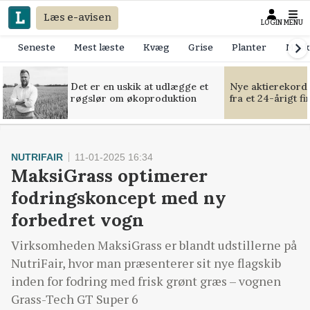
Læs e-avisen
LOGIN
MENU
Seneste
Mest læste
Kvæg
Grise
Planter
Mask
Det er en uskik at udlægge et
Nye aktierekorde
røgslør om økoproduktion
fra et 24-årigt f
NUTRIFAIR
11-01-2025 16:34
MaksiGrass optimerer
fodringskoncept med ny
forbedret vogn
Virksomheden MaksiGrass er blandt udstillerne på
NutriFair, hvor man præsenterer sit nye flagskib
inden for fodring med frisk grønt græs – vognen
Grass-Tech GT Super 6