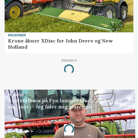
MASKINER
Krone åbner XDisc for John Deere og New
Holland
Annonce
Loading...
PLANTER
Kvælstofkaos på Fyn lammer landmænds
såplaner: - Jeg føler mig pisset på
Annonce
Loading...