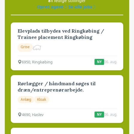
81
ledige stillinger
Opret agent
Se alle jobs
Elevplads tilbydes ved Ringkøbing /
Trainee placement Ringkøbing
Grise
6950, Ringkøbing
06. aug.
NY
Rørlægger / håndmand søges til
dræn/entreprenørarbejde.
Anlæg
Kloak
4690, Haslev
06. aug.
NY