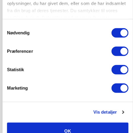
oplysninger, du har givet dem, eller som de har indsamlet
fra din brug af deres tjenester. Du samtykker til vores
cookies, hvis du fortsætter med at anvende vores
MASKINER
hjemmeside.
Samtykkevalg
Krone åbner XDisc for John Deere og New
Nødvendig
Holland
Annonce
Præferencer
MARKED
Høstpres kan sænke hvedeprisen yderligere
Statistik
Loading...
Annonce
Marketing
Vis detaljer
OK