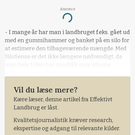
Annonce
Loading...
- I mange år har man i landbruget f.eks. gået ud
med en gummihammer og banket på en silo for
at estimere den tilbageværende mængde. Med
SiloSense er det ikke længere nødvendigt, da
man hele tiden har overblik over siloens
indhold, hvilket både giver ro i maven og
samtidig optimerer logistikken med tilhørende
Vil du læse mere?
omkostningsbesparelser til følge.
Kære læser, denne artikel fra Effektivt
Landbrug er låst.
Kvalitetsjournalistik kræver research,
ekspertise og adgang til relevante kilder.