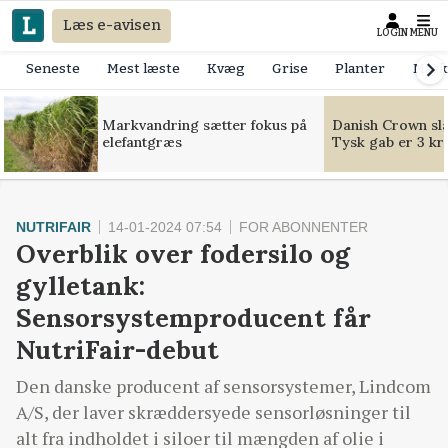
Læs e-avisen
LOGIN
MENU
Seneste
Mest læste
Kvæg
Grise
Planter
Mask
Markvandring sætter fokus på
Danish Crown slår
elefantgræs
Tysk gab er 3 kr
NUTRIFAIR
14-01-2024 07:54
FOR ABONNENTER
Overblik over fodersilo og
gylletank:
Sensorsystemproducent får
NutriFair-debut
Den danske producent af sensorsystemer, Lindcom
A/S, der laver skræddersyede sensorløsninger til
alt fra indholdet i siloer til mængden af olie i