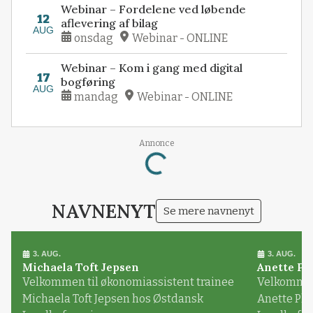
Webinar – Fordelene ved løbende
12
aflevering af bilag
AUG
onsdag
Webinar - ONLINE
Webinar – Kom i gang med digital
17
bogføring
AUG
mandag
Webinar - ONLINE
Loading...
Annonce
NAVNENYT
Se mere navnenyt
3. AUG.
3. AUG.
Michaela Toft Jepsen
Anette Pl
Velkommen til økonomiassistent trainee
Velkommen 
Michaela Toft Jepsen hos Østdansk
Anette Pl