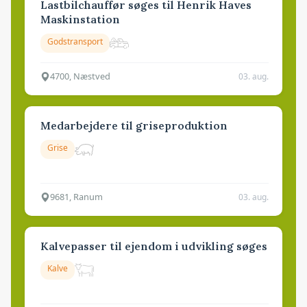
Lastbilchauffør søges til Henrik Haves
Maskinstation
Godstransport
4700, Næstved
03. aug.
Medarbejdere til griseproduktion
Grise
9681, Ranum
03. aug.
Kalvepasser til ejendom i udvikling søges
Kalve