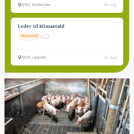
6392, Bolderslev
03. aug.
Leder til klimastald
Klimastald
9670, Løgstør
03. aug.