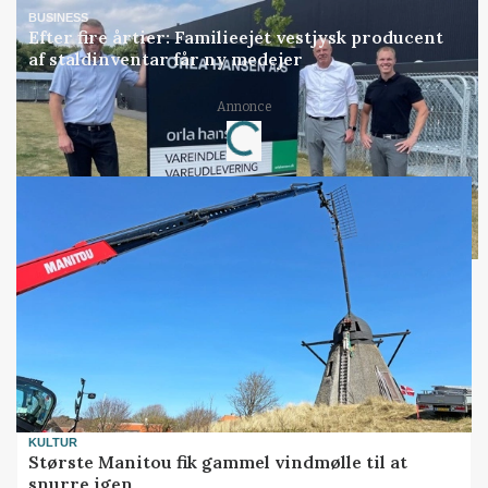
BUSINESS
Efter fire årtier: Familieejet vestjysk producent
af staldinventar får ny medejer
Loading...
Annonce
KULTUR
Største Manitou fik gammel vindmølle til at
snurre igen