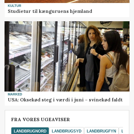
KULTUR
Studietur til kænguruens hjemland
MARKED
USA: Oksekød steg i værdi i juni – svinekød faldt
FRA VORES UGEAVISER
LANDBRUGNORD
LANDBRUGSYD
LANDBRUGFYN
LAND