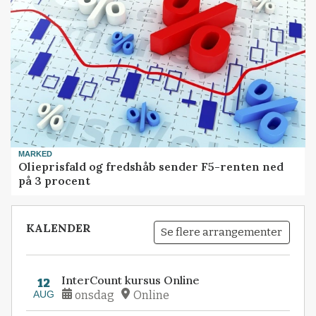
MARKED
Olieprisfald og fredshåb sender F5-renten ned
på 3 procent
KALENDER
Se flere arrangementer
InterCount kursus Online
12
AUG
onsdag
Online