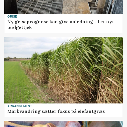
GRISE
Ny griseprognose kan give anledning til et nyt
budgettjek
ARRANGEMENT
Markvandring sætter fokus på elefantgræs