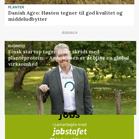
PLANTER
Danish Agro: Høsten tegner til god kvalitet og
middeludbytter
Annonce
BUSINESS
Finsk startup tager store skridt med
planteprotein: - Ambitionen er at blive en global
virksomhed
Annonce
Loading...
Jobs
i samarbejde med