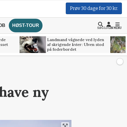
Prøv 30 dage for 30 kr.
OB
HØST-TOUR
SØG
LOGIN
MENU
æde
Landmand vågnede ved lyden
esset
af skrigende kvier: Ulven stod
på foderbordet
 have ny