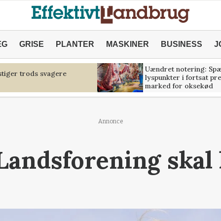
ÆG
GRISE
PLANTER
MASKINER
BUSINESS
J
Uændret notering: Sp
tiger trods svagere
lyspunkter i fortsat pr
marked for oksekød
Annonce
Landsforening skal