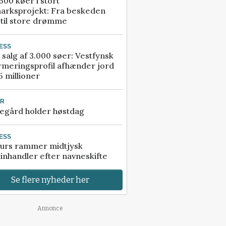
00 køer i stort
arksprojekt: Fra beskeden
 til store drømme
ESS
 salg af 3.000 søer: Vestfynsk
rmeringsprofil afhænder jord
5 millioner
UR
egård holder høstdag
ESS
urs rammer midtjysk
inhandler efter navneskifte
Se flere nyheder her
Annonce