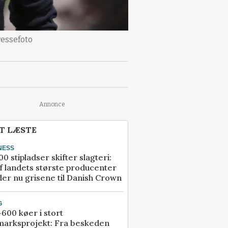
ressefoto
Annonce
T LÆSTE
NESS
00 stipladser skifter slagteri:
f landets største producenter
er nu grisene til Danish Crown
G
600 køer i stort
marksprojekt: Fra beskeden