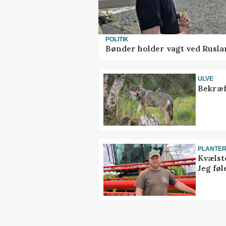
POLITIK
Bønder holder vagt ved Rusla
ULVE
Bekræf
PLANTE
Kvælst
Jeg føl