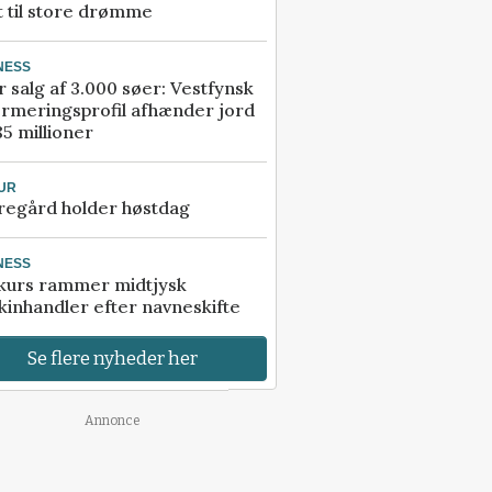
t til store drømme
NESS
r salg af 3.000 søer: Vestfynsk
rmeringsprofil afhænder jord
85 millioner
UR
regård holder høstdag
NESS
kurs rammer midtjysk
inhandler efter navneskifte
Se flere nyheder her
Annonce