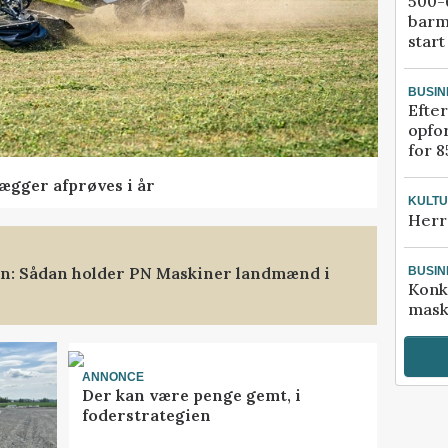
500-6
barm
start
BUSIN
Efter
opfo
for 8
lægger afprøves i år
KULT
Herr
ten: Sådan holder PN Maskiner landmænd i
BUSIN
Konk
mask
ANNONCE
Der kan være penge gemt, i
foderstrategien