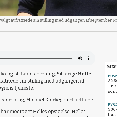
 valgt at fratræde sin stilling med udgangen af september. P
MES
Økologisk Landsforening, 54-årige
Helle
BUSI
32.5
t fratræde sin stilling med udgangen af
En a
ogiens tjeneste.
send
sforening, Michael Kjerkegaard, udtaler:
KVÆ
500-
i har modtaget Helles opsigelse. Helles
bar