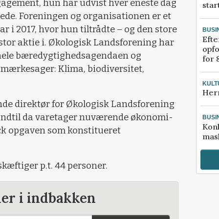
gagement, hun har udvist hver eneste dag
star
rede. Foreningen og organisationen er et
var i 2017, hvor hun tiltrådte – og den store
BUSI
Efte
stor aktie i. Økologisk Landsforening har
opfo
på hele bæredygtighedsagendaen og
for 
 mærkesager: Klima, biodiversitet,
KULT
Her
nde direktør for Økologisk Landsforening
 Indtil da varetager nuværende økonomi-
BUSI
Kon
ck opgaven som konstitueret
mask
æftiger p.t. 44 personer.
der i indbakken