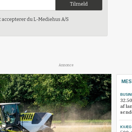
Tilmeld
t accepterer du L-Mediehus A/S
Annonce
MES
BUSIN
32.50
af la
sende
KVÆG