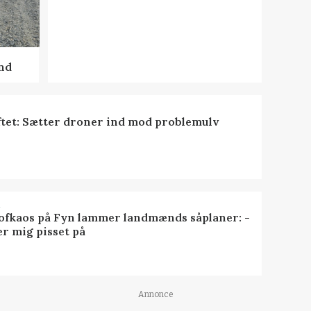
nd
tet: Sætter droner ind mod problemulv
R
ofkaos på Fyn lammer landmænds såplaner: -
er mig pisset på
Annonce