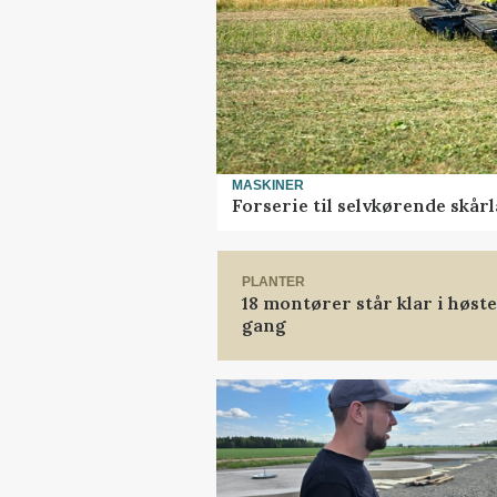
MASKINER
Forserie til selvkørende skår
PLANTER
18 montører står klar i høs
gang