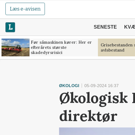
Læs e-avisen
SENESTE
KV
Før såmaskinen kører: Her er
Grisebestanden s
efterårets største
avlsbestand
skadedyrsrisici
ØKOLOGI
05-09-2024 16:37
Økologisk 
direktør