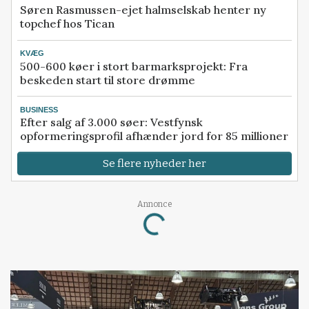
Søren Rasmussen-ejet halmselskab henter ny
topchef hos Tican
KVÆG
500-600 køer i stort barmarksprojekt: Fra
beskeden start til store drømme
BUSINESS
Efter salg af 3.000 søer: Vestfynsk
opformeringsprofil afhænder jord for 85 millioner
Se flere nyheder her
Annonce
Loading...