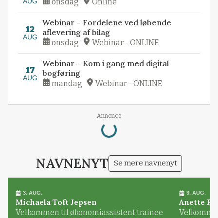
AUG
onsdag
Online
Webinar – Fordelene ved løbende
12
aflevering af bilag
AUG
onsdag
Webinar - ONLINE
Webinar – Kom i gang med digital
17
bogføring
AUG
mandag
Webinar - ONLINE
Loading...
Annonce
NAVNENYT
Se mere navnenyt
3. AUG.
3. AUG.
Michaela Toft Jepsen
Anette Pl
Velkommen til økonomiassistent trainee
Velkommen 