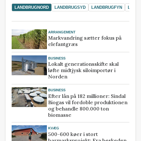
LANDBRUGNORD
LANDBRUGSYD
LANDBRUGFYN
LAND
ARRANGEMENT
Markvandring sætter fokus på
elefantgræs
BUSINESS
Lokalt generationsskifte skal
løfte midtjysk siloimportør i
Norden
BUSINESS
Efter lån på 182 millioner: Sindal
Biogas vil fordoble produktionen
og behandle 800.000 ton
biomasse
KVÆG
500-600 køer i stort
barmarksprojekt: Fra beskeden