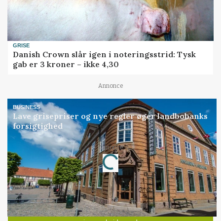
GRISE
Danish Crown slår igen i noteringsstrid: Tysk
gab er 3 kroner – ikke 4,30
Annonce
BUSINESS
Lave grisepriser og nye regler øger landbobanks
forsigtighed
Annonce
Loading...
Jobs