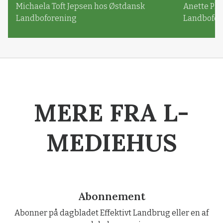
Michaela Toft Jepsen hos Østdansk
Anette Pl
Landboforening
Landbofor
MERE FRA L-
MEDIEHUS
Abonnement
Abonner på dagbladet Effektivt Landbrug eller en af