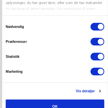
oplysninger, du har givet dem, eller som de har indsamlet
fra din brug af deres tjenester. Du samtykker til vores
cookies, hvis du fortsætter med at anvende vores
hjemmeside.
Samtykkevalg
Nødvendig
GRISE
Præferencer
Svineproducenter kalder Danish Crowns pris en
katastrofe
Statistik
Annonce
Marketing
MASKINER
Forserie til selvkørende skårlægger afprøves i år
Loading...
Annonce
Vis detaljer
OK