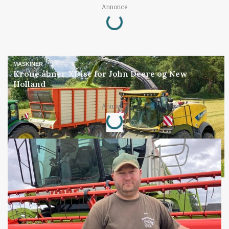
Loading...
Annonce
MASKINER
Krone åbner XDisc for John Deere og New
Holland
Loading...
Annonce