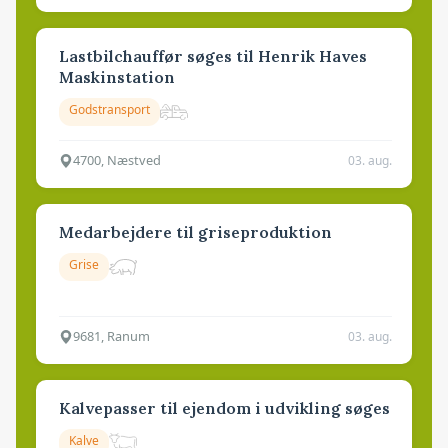
Lastbilchauffør søges til Henrik Haves
Maskinstation
Godstransport
4700, Næstved
03. aug.
Medarbejdere til griseproduktion
Grise
9681, Ranum
03. aug.
Kalvepasser til ejendom i udvikling søges
Kalve