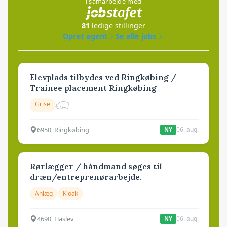
i samarbejde med
81
ledige stillinger
Opret agent
Se alle jobs
Elevplads tilbydes ved Ringkøbing /
Trainee placement Ringkøbing
Grise
6950, Ringkøbing
06. aug.
NY
Rørlægger / håndmand søges til
dræn/entreprenørarbejde.
Anlæg
Kloak
4690, Haslev
06. aug.
NY