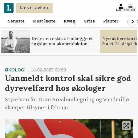
Læs e-avisen
LOGIN
MENU
Seneste
Mest læste
Kvæg
Grise
Planter
Mask
Det er en uskik at udlægge et
Nye aktierekorde
røgslør om økoproduktion
fra et 24-årigt f
ØKOLOGI
10-02-2025 08:59
Uanmeldt kontrol skal sikre god
dyrevelfærd hos økologer
Styrelsen for Grøn Arealomlægning og Vandmiljø
skærper tilsynet i februar.