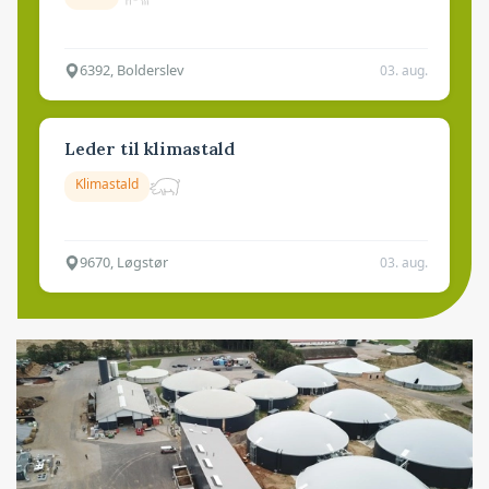
6392, Bolderslev
03. aug.
Leder til klimastald
Klimastald
9670, Løgstør
03. aug.