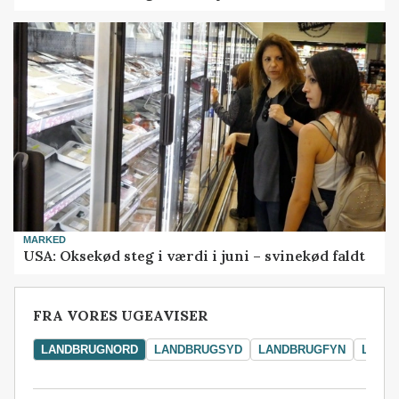
MARKED
USA: Oksekød steg i værdi i juni – svinekød faldt
FRA VORES UGEAVISER
LANDBRUGNORD
LANDBRUGSYD
LANDBRUGFYN
LAND