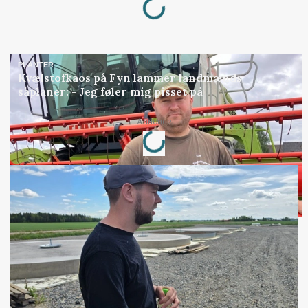
PLANTER
Kvælstofkaos på Fyn lammer landmænds
såplaner: - Jeg føler mig pisset på
Loading...
Annonce