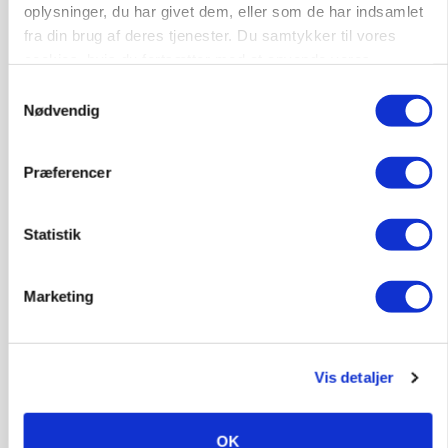
oplysninger, du har givet dem, eller som de har indsamlet
fra din brug af deres tjenester. Du samtykker til vores
cookies, hvis du fortsætter med at anvende vores
Lastbilchauffør søges til Henrik Haves
hjemmeside.
Maskinstation
Samtykkevalg
Nødvendig
Godstransport
4700, Næstved
03. aug.
Præferencer
Statistik
Medarbejdere til griseproduktion
Grise
Marketing
9681, Ranum
03. aug.
Vis detaljer
Kalvepasser til ejendom i udvikling søges
OK