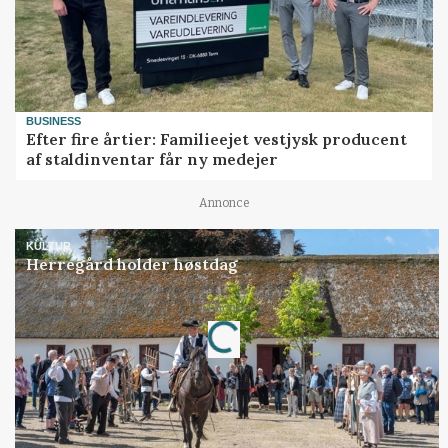
BUSINESS
Efter fire årtier: Familieejet vestjysk producent
af staldinventar får ny medejer
Annonce
KULTUR
Herregård holder høstdag
Annonce
Loading...
Jobs