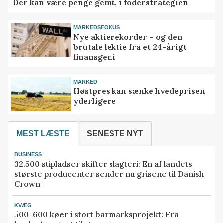
Der kan være penge gemt, i foderstrategien
MARKEDSFOKUS
Nye aktierekorder – og den
brutale lektie fra et 24-årigt
finansgeni
MARKED
Høstpres kan sænke hvedeprisen
yderligere
MEST LÆSTE
SENESTE NYT
BUSINESS
32.500 stipladser skifter slagteri: En af landets
største producenter sender nu grisene til Danish
Crown
KVÆG
500-600 køer i stort barmarksprojekt: Fra