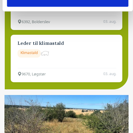
Kalve
6392, Bolderslev
03. aug.
Leder til klimastald
Klimastald
9670, Løgstør
03. aug.