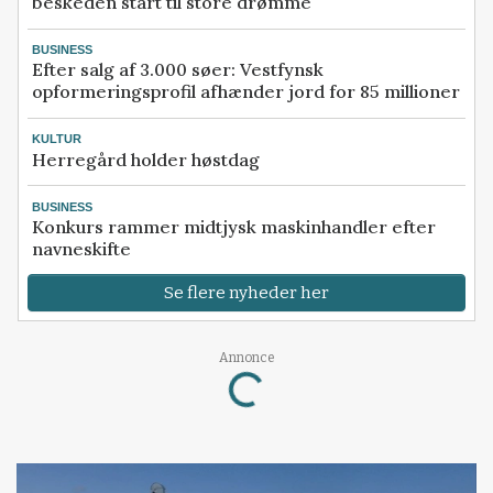
beskeden start til store drømme
BUSINESS
Efter salg af 3.000 søer: Vestfynsk
opformeringsprofil afhænder jord for 85 millioner
KULTUR
Herregård holder høstdag
BUSINESS
Konkurs rammer midtjysk maskinhandler efter
navneskifte
Se flere nyheder her
Annonce
Loading...