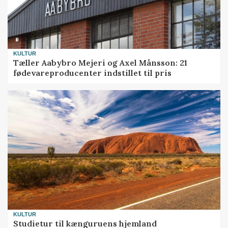
KULTUR
Tæller Aabybro Mejeri og Axel Månsson: 21
fødevareproducenter indstillet til pris
KULTUR
Studietur til kænguruens hjemland