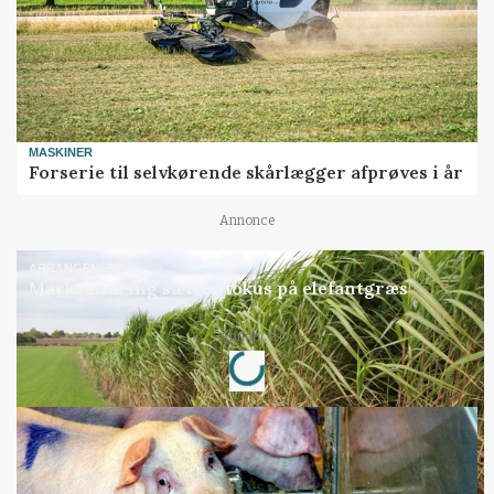
MASKINER
Forserie til selvkørende skårlægger afprøves i år
Annonce
ARRANGEMENT
Markvandring sætter fokus på elefantgræs
Loading...
Annonce