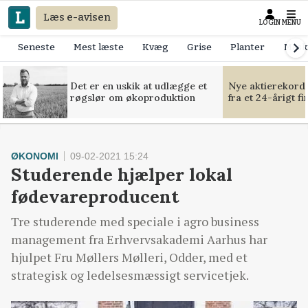
Læs e-avisen
LOGIN
MENU
Seneste
Mest læste
Kvæg
Grise
Planter
Mask
Det er en uskik at udlægge et
Nye aktierekorde
røgslør om økoproduktion
fra et 24-årigt f
ØKONOMI
09-02-2021 15:24
Studerende hjælper lokal
fødevareproducent
Tre studerende med speciale i agro business
management fra Erhvervsakademi Aarhus har
hjulpet Fru Møllers Mølleri, Odder, med et
strategisk og ledelsesmæssigt servicetjek.