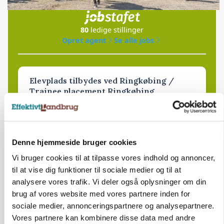
i samarbejde med
80
ledige stillinger
Opret agent
Se alle jobs
Elevplads tilbydes ved Ringkøbing /
Trainee placement Ringkøbing
Grise
6950, Ringkøbing
06. aug.
NY
Denne hjemmeside bruger cookies
Vi bruger cookies til at tilpasse vores indhold og annoncer,
Rørlægger / håndmand søges til
til at vise dig funktioner til sociale medier og til at
dræn/entreprenørarbejde.
analysere vores trafik. Vi deler også oplysninger om din
brug af vores website med vores partnere inden for
Anlæg
Kloak
sociale medier, annonceringspartnere og analysepartnere.
Vores partnere kan kombinere disse data med andre
4690, Haslev
06. aug.
NY