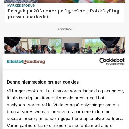
MARKEDSFOKUS
Prisgab på 20 kroner pr. kg vokser: Polsk kylling
presser markedet
Annonce
Denne hjemmeside bruger cookies
Vi bruger cookies til at tilpasse vores indhold og annoncer,
til at vise dig funktioner til sociale medier og til at
analysere vores trafik. Vi deler også oplysninger om din
BUSINESS
brug af vores website med vores partnere inden for
Ejer eller medejer? Nyt tv-format udfordrer
landbrugets ejerstruktur
sociale medier, annonceringspartnere og analysepartnere.
Vores partnere kan kombinere disse data med andre