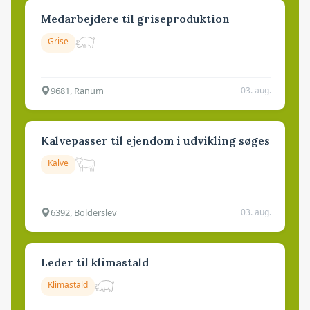
Medarbejdere til griseproduktion
Grise
9681, Ranum
03. aug.
Kalvepasser til ejendom i udvikling søges
Kalve
6392, Bolderslev
03. aug.
Leder til klimastald
Klimastald