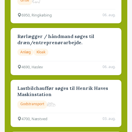
Grise
6950, Ringkøbing
06. aug.
Rørlægger / håndmand søges til
dræn/entreprenørarbejde.
Anlæg
Kloak
4690, Haslev
06. aug.
Lastbilchauffør søges til Henrik Haves
Maskinstation
Godstransport
4700, Næstved
03. aug.