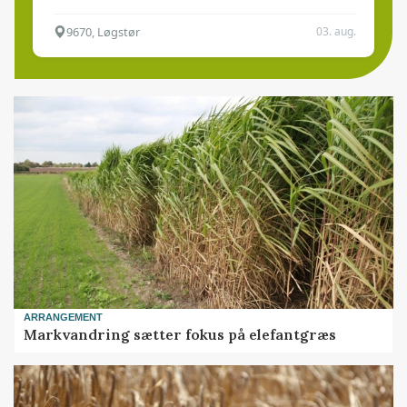
9670, Løgstør
03. aug.
ARRANGEMENT
Markvandring sætter fokus på elefantgræs