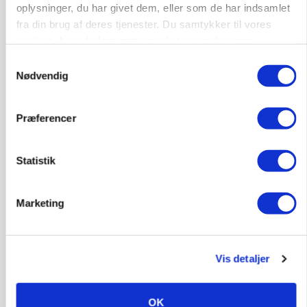
Annonce
oplysninger, du har givet dem, eller som de har indsamlet
fra din brug af deres tjenester. Du samtykker til vores
MARKED
cookies, hvis du fortsætter med at anvende vores
Russisk mælkepris dykker 23 procent
hjemmeside.
Samtykkevalg
Nødvendig
Annonce
Loading...
Præferencer
Statistik
Marketing
Vis detaljer
BUSINESS
Fra mark til mur: Byggeriet kan åbne nyt
OK