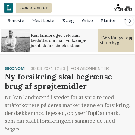
Læs e-avisen
LOGIN
MENU
Seneste
Mest læste
Kvæg
Grise
Planter
Mask
Kun landbruget selv kan
KWS Rallys toppe
beslutte, om man vil kæmpe
vinterbyg
juridisk for sin eksistens
ØKONOMI
30-03-2021 12:53
FOR ABONNENTER
Ny forsikring skal begrænse
brug af sprøjtemidler
Nu kan landmænd i stedet for at sprøjte med
stråforkortere på deres marker tegne en forsikring,
der dækker mod lejesæd, oplyser TopDanmark,
som har skabt forsikringen i samarbejde med
Seges.