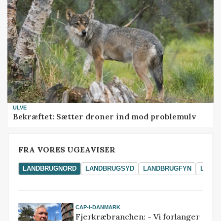
ULVE
Bekræftet: Sætter droner ind mod problemulv
FRA VORES UGEAVISER
LANDBRUGNORD
LANDBRUGSYD
LANDBRUGFYN
LAND
CAP-I-DANMARK
Fjerkræbranchen: - Vi forlanger