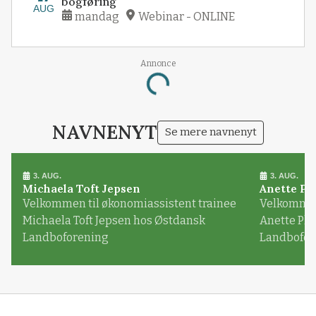
bogføring
AUG
mandag
Webinar - ONLINE
Annonce
Loading...
NAVNENYT
Se mere navnenyt
3. AUG.
3. AUG.
Michaela Toft Jepsen
Anette Pl
Velkommen til økonomiassistent trainee
Velkommen 
Michaela Toft Jepsen hos Østdansk
Anette Pl
Landboforening
Landbofor