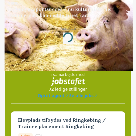
GRISE
Engang eksportsucces – nu kulturhistorie:
Gammel sæd kan redde truet race
Annonce
Loading...
Jobs
i samarbejde med
72
ledige stillinger
Opret agent
Se alle jobs
Elevplads tilbydes ved Ringkøbing /
Trainee placement Ringkøbing