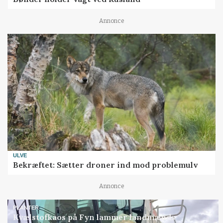
Annonce
ULVE
Bekræftet: Sætter droner ind mod problemulv
Annonce
PLANTER
Kvælstofkaos på Fyn lammer landmænds