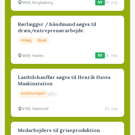
6950, Ringkøbing
06. aug.
NY
Rørlægger / håndmand søges til
dræn/entreprenørarbejde.
Anlæg
Kloak
4690, Haslev
06. aug.
NY
Lastbilchauffør søges til Henrik Haves
Maskinstation
Godstransport
4700, Næstved
03. aug.
Medarbejdere til griseproduktion