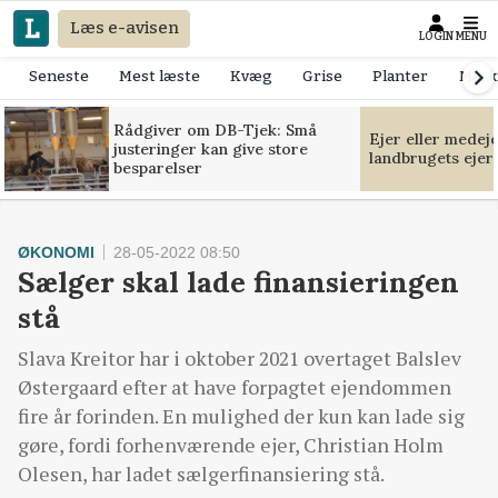
Læs e-avisen
LOGIN
MENU
Seneste
Mest læste
Kvæg
Grise
Planter
Mask
Rådgiver om DB-Tjek: Små
Ejer eller medej
justeringer kan give store
landbrugets ejer
besparelser
ØKONOMI
28-05-2022 08:50
Sælger skal lade finansieringen
stå
Slava Kreitor har i oktober 2021 overtaget Balslev
Østergaard efter at have forpagtet ejendommen
fire år forinden. En mulighed der kun kan lade sig
gøre, fordi forhenværende ejer, Christian Holm
Olesen, har ladet sælgerfinansiering stå.