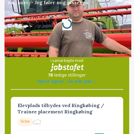
såplaner: - Jeg føler mig pisset på
Annonce
Loading...
Jobs
i samarbejde med
78
ledige stillinger
Opret agent
Se alle jobs
Elevplads tilbydes ved Ringkøbing /
Trainee placement Ringkøbing
Grise