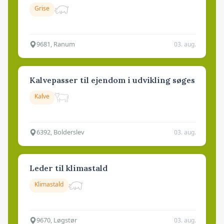
Grise
9681, Ranum
03. aug.
Kalvepasser til ejendom i udvikling søges
Kalve
6392, Bolderslev
03. aug.
Leder til klimastald
Klimastald
9670, Løgstør
03. aug.