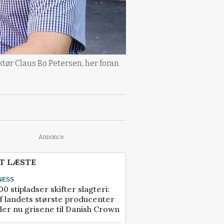
ør Claus Bo Petersen, her foran
Annonce
T LÆSTE
NESS
00 stipladser skifter slagteri:
f landets største producenter
er nu grisene til Danish Crown