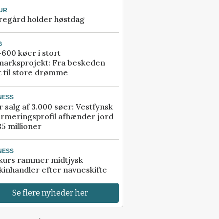
UR
regård holder høstdag
G
600 køer i stort
marksprojekt: Fra beskeden
t til store drømme
NESS
r salg af 3.000 søer: Vestfynsk
rmeringsprofil afhænder jord
85 millioner
NESS
kurs rammer midtjysk
inhandler efter navneskifte
Se flere nyheder her