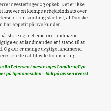
tørre investeringer og opkøb. Det er ikke
Det kræver en kæmpe arbejdsindsats over
tersen, som samtidig slår fast, at Danske
 har appetit på nye kunder.
 små, store og mellemstore landmænd,
gtige er, at landmanden er i stand til at
ed. Og der er mange dygtige landmænd
eresserede i at tilbyde finansiering.
us Bo Petersen i næste uges LandbrugFyn.
her på hjemmesiden – klik på avisen øverst