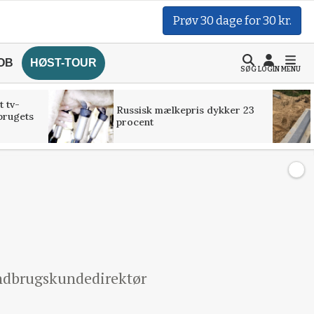
Prøv 30 dage for 30 kr.
OB
HØST-TOUR
SØG
LOGIN
MENU
t tv-
Russisk mælkepris dykker 23
brugets
procent
landbrugskundedirektør