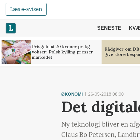
Læs e-avisen
SENESTE
KV
Prisgab på 20 kroner pr. kg
Rådgiver om DB-
vokser: Polsk kylling presser
give store bespa
markedet
ØKONOMI
26-05-2018 08:00
Det digita
Ny teknologi bliver en af
Claus Bo Petersen, Landbr