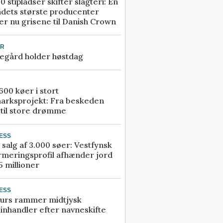
0 stipladser skifter slagteri: En
ndets største producenter
r nu grisene til Danish Crown
UR
egård holder høstdag
00 køer i stort
arksprojekt: Fra beskeden
 til store drømme
ESS
 salg af 3.000 søer: Vestfynsk
rmeringsprofil afhænder jord
5 millioner
ESS
urs rammer midtjysk
inhandler efter navneskifte