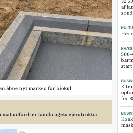
32.50
af la
sende
KULT
Herr
KVÆG
500-6
barm
start
BUSIN
Efter
kan åbne nyt marked for biokul
opfo
for 8
format udfordrer landbrugets ejerstruktur
BUSIN
Konk
mask