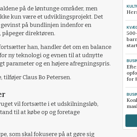
KULT
taldene på de løntunge områder, men
Her
ikke kun være et udviklingsprojekt. Det
 gevinst på bundlinjen indenfor en
KVÆ
, påpeger direktøren.
500-
bar
star
fortsætter han, handler det om en balance
r ny teknologi og evnen til at udnytte
BUSI
gt parameter og en højere afregningspris.
Efte
opfo
 tilføjer Claus Bo Petersen.
for 
er
BUSI
Kon
get vil fortsætte i et udskilningsløb,
mask
stand til at købe op og foretage
pe, som skal fokusere på at gøre sig