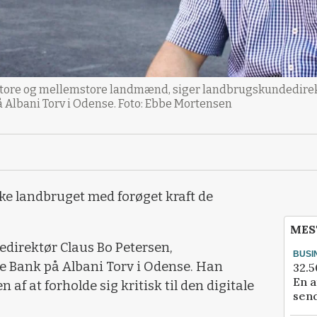
, store og mellemstore landmænd, siger landbrugskundedirekt
 Albani Torv i Odense. Foto: Ebbe Mortensen
rke landbruget med forøget kraft de
MES
direktør Claus Bo Petersen,
BUSI
 Bank på Albani Torv i Odense. Han
32.5
En a
af at forholde sig kritisk til den digitale
send