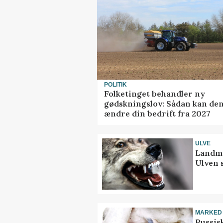
POLITIK
Folketinget behandler ny
gødskningslov: Sådan kan de
ændre din bedrift fra 2027
ULVE
Landma
Ulven 
MARKED
Russis