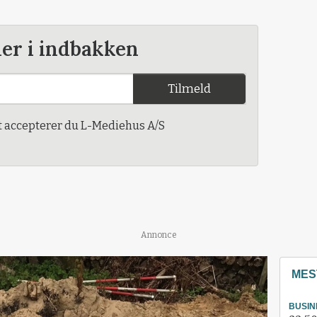
der i indbakken
Tilmeld
t accepterer du L-Mediehus A/S
Annonce
MES
BUSIN