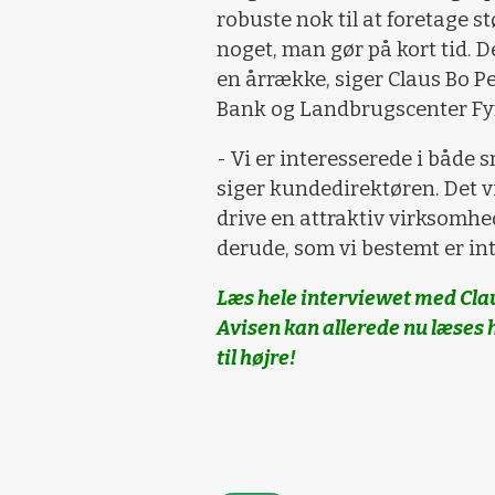
robuste nok til at foretage s
noget, man gør på kort tid. 
en årrække, siger Claus Bo Pe
Bank og Landbrugscenter Fyn
- Vi er interesserede i både
siger kundedirektøren. Det vi
drive en attraktiv virksomh
derude, som vi bestemt er int
Læs hele interviewet med Cla
Avisen kan allerede nu læses 
til højre!