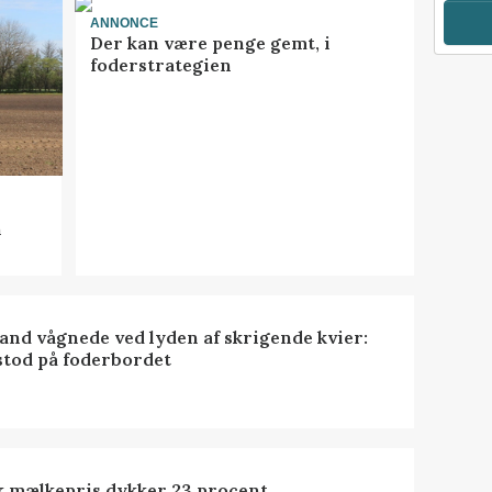
ANNONCE
Der kan være penge gemt, i
foderstrategien
n
nd vågnede ved lyden af skrigende kvier:
stod på foderbordet
k mælkepris dykker 23 procent