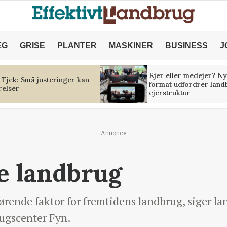
ÆG
GRISE
PLANTER
MASKINER
BUSINESS
J
Ejer eller medejer? Ny
Tjek: Små justeringer kan
format udfordrer land
relser
ejerstruktur
Annonce
le landbrug
gørende faktor for fremtidens landbrug, siger 
ugscenter Fyn.