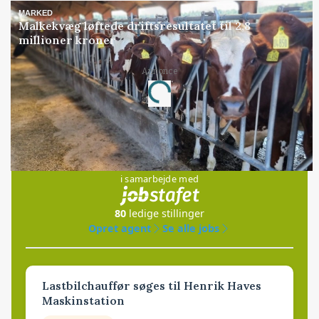
MARKED
Malkekvæg løftede driftsresultatet til 2,8
millioner kroner
Annonce
Loading...
Jobs
i samarbejde med
80
ledige stillinger
Opret agent
Se alle jobs
Lastbilchauffør søges til Henrik Haves
Maskinstation