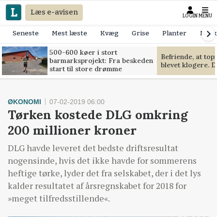
Læs e-avisen
LOGIN
MENU
Seneste
Mest læste
Kvæg
Grise
Planter
Mask
500-600 køer i stort
Befriende, at to
barmarksprojekt: Fra beskeden
blevet klogere. D
start til store drømme
ØKONOMI
07-02-2019 06:00
Tørken kostede DLG omkring
200 millioner kroner
DLG havde leveret det bedste driftsresultat
nogensinde, hvis det ikke havde for sommerens
heftige tørke, lyder det fra selskabet, der i det lys
kalder resultatet af årsregnskabet for 2018 for
»meget tilfredsstillende«.