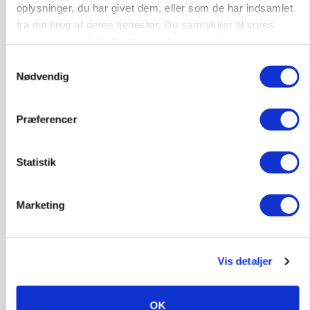
oplysninger, du har givet dem, eller som de har indsamlet
Leder til klimastald
fra din brug af deres tjenester. Du samtykker til vores
cookies, hvis du fortsætter med at anvende vores
Klimastald
hjemmeside.
Samtykkevalg
Nødvendig
9670, Løgstør
03. aug.
NY
Præferencer
Produktionsleder til nyrenoveret
polteopformering
Statistik
Avl/opformering
Marketing
9670, Løgstør
03. aug.
NY
Vis detaljer
Medarbejder - fodermester søges
Kalve
Grovfoder
OK