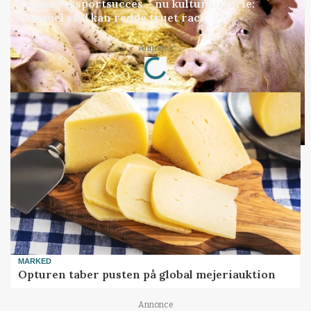
Engang eksportsucces – nu kulturhistorie:
Gammel sæd kan redde truet race
Annonce
Loading...
MARKED
Opturen taber pusten på global mejeriauktion
Annonce