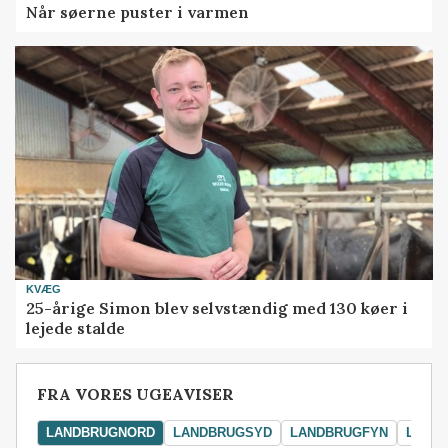
Når søerne puster i varmen
KVÆG
25-årige Simon blev selvstændig med 130 køer i
lejede stalde
FRA VORES UGEAVISER
LANDBRUGNORD
LANDBRUGSYD
LANDBRUGFYN
LAND