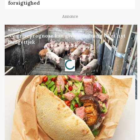
forsigtighed
Annonce
KLUMME
Ny griseprognose kan give anledning til et nyt
budgettjek
Annonce
Loading...