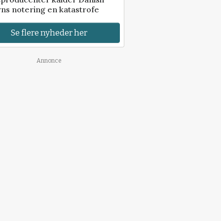
ns notering en katastrofe
Se flere nyheder her
Annonce