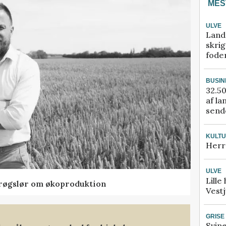
MES
ULVE
Land
skrig
fode
BUSIN
32.50
af la
sende
KULT
Herr
ULVE
Lille
t røgslør om økoproduktion
Vestj
GRISE
Svin