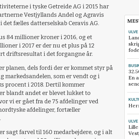
iviteterne i tyske Getreide AG i 2015 har
tnerne Vestjyllands Andel og Agravis
MES
 det fælles datterselskab Ceravis AG.
ULVE
us 84 millioner kroner i 2016, og et
Lan
skri
lioner i 2017 er der nu et plus på 12
fod
 driftsresultat i det forgangne år.
BUSI
r planen, dels fordi der er kommet styr på
32.5
ig markedsandelen, som er vendt og i
En a
send
s procent i 2018. Dertil kommer
r blandt andet er blevet lukket to
KULT
or vi er gået fra de 75 afdelinger ved
Her
nordtyske afdelinger, fortæller
.
ULVE
Lill
 sagt farvel til 160 medarbejdere, og i alt
Vest