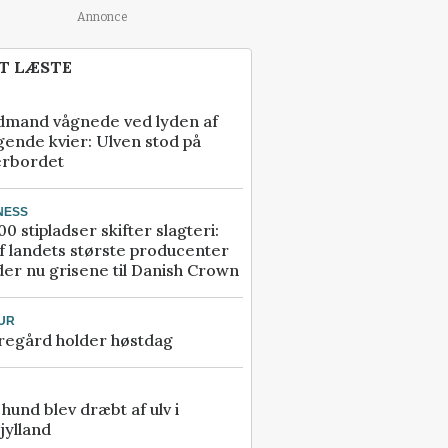
Annonce
T LÆSTE
dmand vågnede ved lyden af
gende kvier: Ulven stod på
erbordet
NESS
00 stipladser skifter slagteri:
f landets største producenter
er nu grisene til Danish Crown
UR
regård holder høstdag
e hund blev dræbt af ulv i
jylland