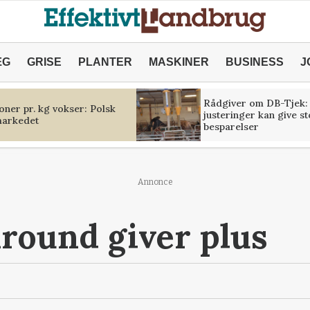
ÆG
GRISE
PLANTER
MASKINER
BUSINESS
J
Rådgiver om DB-Tjek:
oner pr. kg vokser: Polsk
justeringer kan give s
markedet
besparelser
Annonce
round giver plus