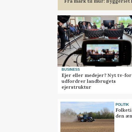
Fra mark til mur: Byggeriet
BUSINESS
Ejer eller medejer? Nyt tv-fo
udfordrer landbrugets
ejerstruktur
POLITIK
Folket
den æn