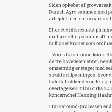
Siden opkøbet af grovvareakt
Danish Agro sammen med par
arbejdet med en turnaround i
Efter et driftsresultat på min
driftsresultat på minus 41 mil
millioner kroner som ordinært
- Vores turnaround kører efte
de tre hovedelementer, neml
omsætning er steget med sek
strukturtilpasningen, hvor de
foderfabrikker dernede, og hv
overtagelsen, til nu cirka 50 
koncernchef Henning Haahr
I turnaround-processen er der