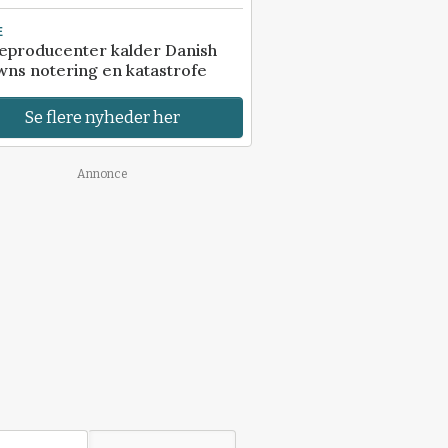
E
eproducenter kalder Danish
ns notering en katastrofe
Se flere nyheder her
Annonce