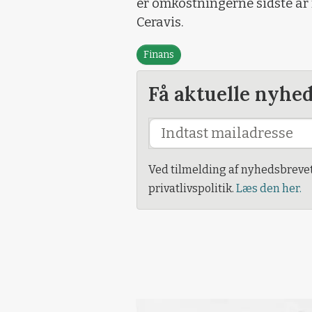
er omkostningerne sidste år 
Ceravis.
Finans
Få aktuelle nyhe
Ved tilmelding af nyhedsbreve
privatlivspolitik.
Læs den her.