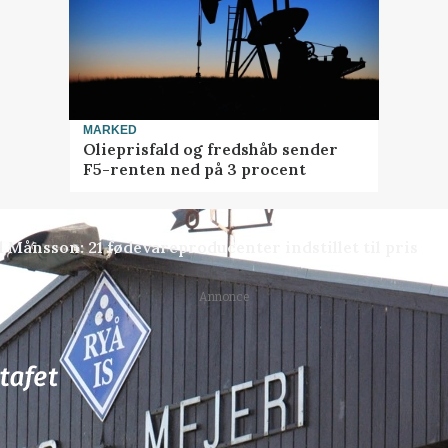
MARKED
Olieprisfald og fredshåb sender
F5-renten ned på 3 procent
 Månsson: 21 fødevareproducenter indstillet til pris
Annonce
77
ledige stillinger