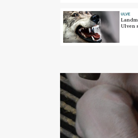
ULVE
Landma
Ulven 