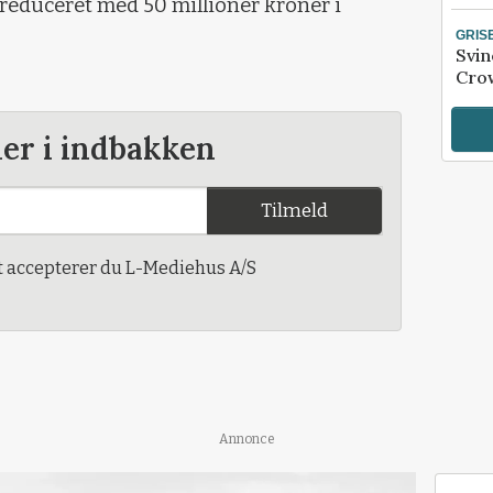
reduceret med 50 millioner kroner i
GRIS
Svin
Crow
der i indbakken
Tilmeld
t accepterer du L-Mediehus A/S
Annonce