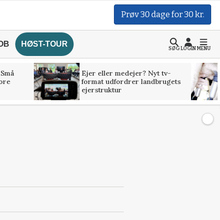
Prøv 30 dage for 30 kr.
OB
HØST-TOUR
SØG
LOGIN
MENU
 Små
Ejer eller medejer? Nyt tv-
tore
format udfordrer landbrugets
ejerstruktur