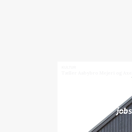
KULTUR
Tæller Aabybro Mejeri og Axel
Jobs
i samarbejde med