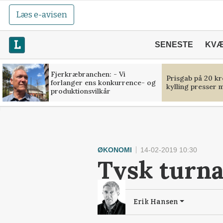
Læs e-avisen
SENESTE
KV
Fjerkræbranchen: - Vi
Prisgab på 20 kr
forlanger ens konkurrence- og
kylling presser 
produktionsvilkår
ØKONOMI
14-02-2019 10:30
Tysk turna
Erik Hansen