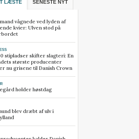
T LÆSTE
SENESTE NYT
mand vågnede ved lyden af
ende kvier: Ulven stod på
rbordet
ESS
0 stipladser skifter slagteri: En
ndets største producenter
r nu grisene til Danish Crown
UR
egård holder høstdag
 hund blev dræbt af ulv i
ylland
eproducenter kalder Danish