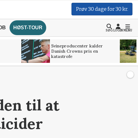
Prøv 30 dage for 30 kr.
OB
HØST-TOUR
SØG
LOGIN
MENU
Svineproducenter kalder
Danish Crowns pris en
katastrofe
n til at
icider