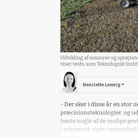
Udvikling af sensorer og sprøjte
viser tests, som Teknologisk Instit
Henriette Lemvig
- Der sker i disse år en stor 
præcisionsteknologier, og ud
høste nogle af de mulige gevi
i erhvervet, siger centerchef
Institut.