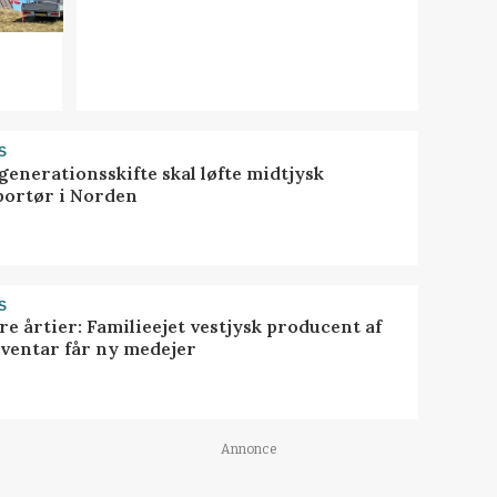
S
generationsskifte skal løfte midtjysk
portør i Norden
S
ire årtier: Familieejet vestjysk producent af
nventar får ny medejer
Annonce