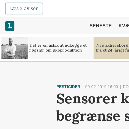
Læs e-avisen
SENESTE
KV
Det er en uskik at udlægge et
Nye aktierekorde
røgslør om økoproduktion
fra et 24-årigt f
PESTICIDER
09-02-2019 16:00
FO
Sensorer k
begrænse s