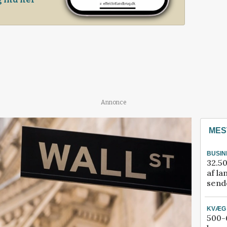
Annonce
MES
BUSIN
32.50
af la
sende
KVÆG
500-6