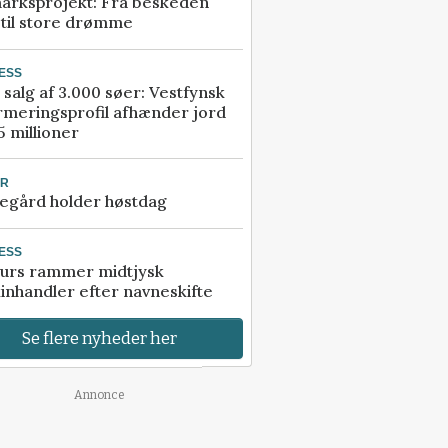
arksprojekt: Fra beskeden
 til store drømme
ESS
 salg af 3.000 søer: Vestfynsk
rmeringsprofil afhænder jord
5 millioner
UR
egård holder høstdag
ESS
urs rammer midtjysk
inhandler efter navneskifte
Se flere nyheder her
Annonce