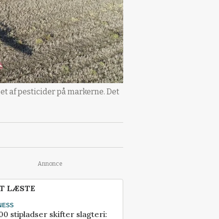
t af pesticider på markerne. Det
Annonce
T LÆSTE
NESS
00 stipladser skifter slagteri: