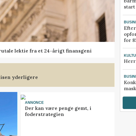
barm
start
BUSIN
Efter
opfo
for 8
tale lektie fra et 24-årigt finansgeni
KULT
Herr
isen yderligere
BUSIN
Konk
mask
ANNONCE
Der kan være penge gemt, i
foderstrategien