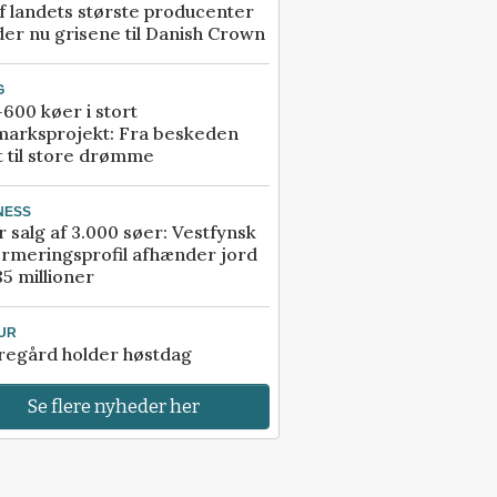
f landets største producenter
er nu grisene til Danish Crown
G
600 køer i stort
marksprojekt: Fra beskeden
t til store drømme
NESS
r salg af 3.000 søer: Vestfynsk
rmeringsprofil afhænder jord
85 millioner
UR
regård holder høstdag
Se flere nyheder her