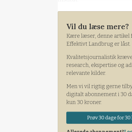
Ved testen har eksperterne f
detektere grøn biomasse, som
Vil du læse mere?
at belyse, om de
Kære læser, denne artikel 
Effektivt Landbrug er låst.
Kvalitetsjournalistik kræv
research, ekspertise og ad
relevante kilder.
Men vi vil rigtig gerne tilb
digitalt abonnement i 30 d
kun 30 kroner.
Prøv 30 dage for 30 
Allerede abonnement?
Log