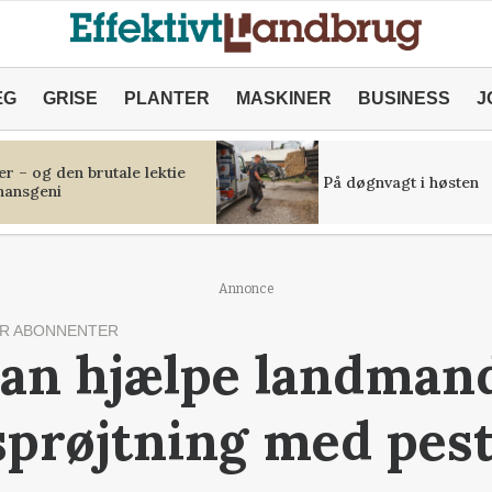
ÆG
GRISE
PLANTER
MASKINER
BUSINESS
J
r – og den brutale lektie
På døgnvagt i høsten
inansgeni
Annonce
R ABONNENTER
an hjælpe landmande
prøjtning med pest