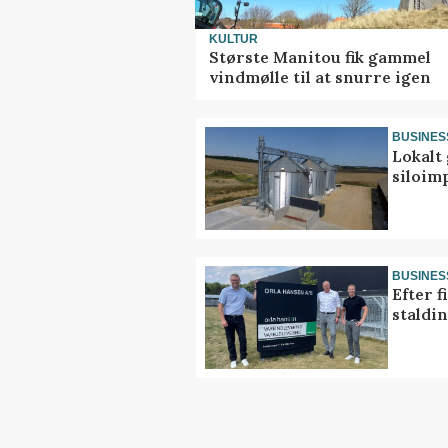
KULTUR
Største Manitou fik gammel
vindmølle til at snurre igen
BUSINES
Lokalt 
siloim
BUSINES
Efter f
staldi