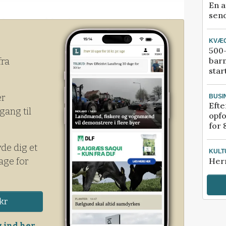
En a
send
okuseret på konkrete sensorers evne til at
 for eksempel ved nedvisning i stub for
KVÆ
500-
bar
fra
star
er
BUSI
Efte
gang til
opfo
for 
yde dig et
KULT
age for
Her
kr
 ind her