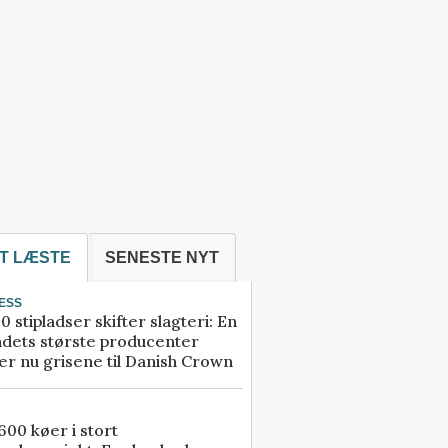
T LÆSTE
SENESTE NYT
ESS
0 stipladser skifter slagteri: En
ndets største producenter
r nu grisene til Danish Crown
00 køer i stort