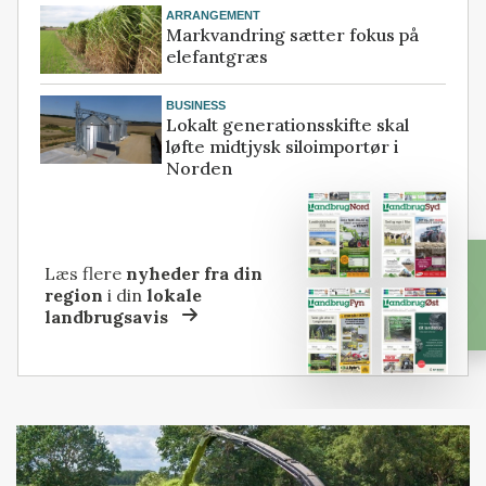
ARRANGEMENT
Markvandring sætter fokus på
elefantgræs
BUSINESS
Lokalt generationsskifte skal
løfte midtjysk siloimportør i
Norden
Læs flere
nyheder fra din
region
i din
lokale
landbrugsavis