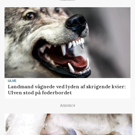
ULVE
Landmand vågnede ved lyden af skrigende kvier:
Ulven stod på foderbordet
Annonce
MARKED
Russisk mælkepris dykker 23 procent