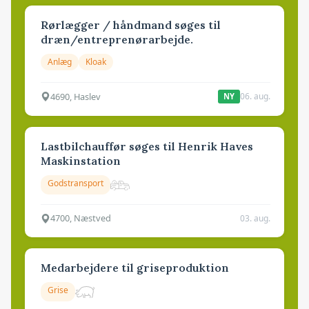
Rørlægger / håndmand søges til
dræn/entreprenørarbejde.
Anlæg
Kloak
4690, Haslev
06. aug.
NY
Lastbilchauffør søges til Henrik Haves
Maskinstation
Godstransport
4700, Næstved
03. aug.
Medarbejdere til griseproduktion
Grise