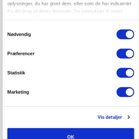
PLANTER
oplysninger, du har givet dem, eller som de har indsamlet
Før såmaskinen kører: Her er efterårets største
fra din brug af deres tjenester. Du samtykker til vores
skadedyrsrisici
cookies, hvis du fortsætter med at anvende vores
Loading...
hjemmeside.
Annonce
Samtykkevalg
Nødvendig
Præferencer
Statistik
Marketing
Vis detaljer
MARKED
Uændret notering: Spæde lyspunkter i fortsat
presset marked for oksekød
OK