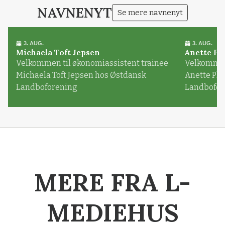
NAVNENYT
Se mere navnenyt
3. AUG.
3. AUG.
Michaela Toft Jepsen
Anette Pl
Velkommen til økonomiassistent trainee
Velkommen 
Michaela Toft Jepsen hos Østdansk
Anette Pl
Landboforening
Landbofor
MERE FRA L-
MEDIEHUS