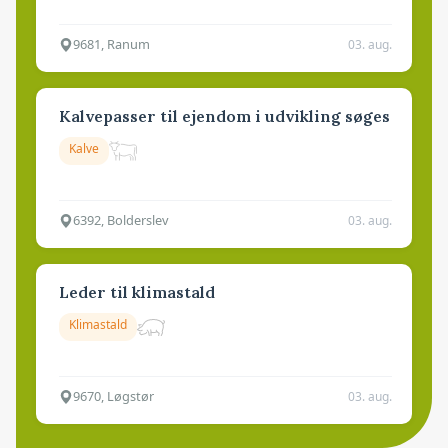
9681, Ranum
03. aug.
Kalvepasser til ejendom i udvikling søges
Kalve
6392, Bolderslev
03. aug.
Leder til klimastald
Klimastald
9670, Løgstør
03. aug.