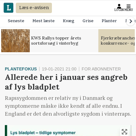
Læs e-avisen
LOGIN
MENU
Seneste
Mest læste
Kvæg
Grise
Planter
Mask
KWS Rallys topper årets
Fjerkræbranchen:
sortsforsøg i vinterbyg
konkurrence- og
PLANTEFOKUS
19-01-2021 21:00
FOR ABONNENTER
Allerede her i januar ses angreb
af lys bladplet
Rapssygdommen er relativ ny i Danmark og
symptomerne måske ikke kendt af alle endnu. I
England er det den alvorligste sygdom i vinterraps.