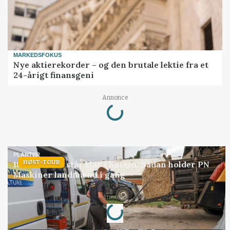
MARKEDSFOKUS
Nye aktierekorder – og den brutale lektie fra et
24-årigt finansgeni
Loading...
Annonce
PLANTER
HØST-TOUR
18 montører står klar i høsten: Sådan holder PN
Maskiner landmænd i gang
Loading...
Annonce