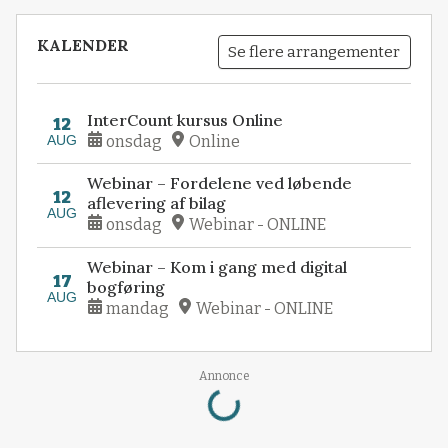
KALENDER
Se flere arrangementer
InterCount kursus Online
12
AUG
onsdag
Online
Webinar – Fordelene ved løbende
12
aflevering af bilag
AUG
onsdag
Webinar - ONLINE
Webinar – Kom i gang med digital
17
bogføring
AUG
mandag
Webinar - ONLINE
Loading...
Annonce