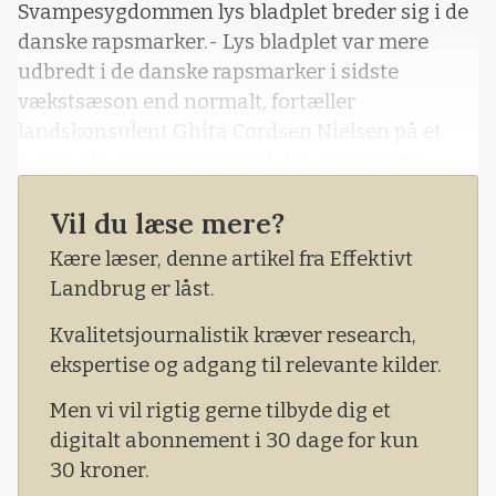
Svampesygdommen lys bladplet breder sig i de
danske rapsmarker.- Lys bladplet var mere
udbredt i de danske rapsmarker i sidste
vækstsæson end normalt, fortæller
landskonsulent Ghita Cordsen Nielsen på et
netop afholdt webinar ved den alternative
plantekongres Planter i Fokus..- Svampen
Vil du læse mere?
trives godt i de milde vintre og den første
anmeldelse om angreb er allerede modtaget
Kære læser, denne artikel fra Effektivt
her i 2021. Og flere skal nok komme til. Da
Landbrug er låst.
sygdommen er ret ny i Danmark, er
Kvalitetsjournalistik kræver research,
symptomerne m&arin
ekspertise og adgang til relevante kilder.
Men vi vil rigtig gerne tilbyde dig et
digitalt abonnement i 30 dage for kun
30 kroner.