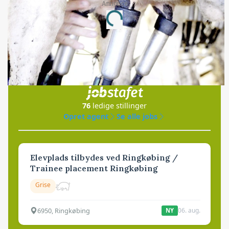
Annonce
Loading...
Jobs
i samarbejde med
76
ledige stillinger
Opret agent
Se alle jobs
Elevplads tilbydes ved Ringkøbing /
Trainee placement Ringkøbing
Grise
6950, Ringkøbing
06. aug.
NY