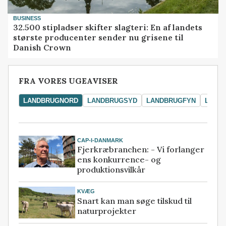
BUSINESS
32.500 stipladser skifter slagteri: En af landets
største producenter sender nu grisene til
Danish Crown
FRA VORES UGEAVISER
LANDBRUGNORD
LANDBRUGSYD
LANDBRUGFYN
LAND
CAP-I-DANMARK
Fjerkræbranchen: - Vi forlanger
ens konkurrence- og
produktionsvilkår
KVÆG
Snart kan man søge tilskud til
naturprojekter