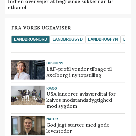
Indien overvejer at begrænse sukkerrør til
ethanol
FRA VORES UGEAVISER
LANDBRUGNORD
LANDBRUGSYD
LANDBRUGFYN
LAND
BUSINESS
L&F-profil vender tilbage til
Axelborg i ny topstilling
KVÆG
USA lancerer avlsværdital for
kalves modstandsdygtighed
mod sygdom
NATUR
God jagt starter med gode
levesteder