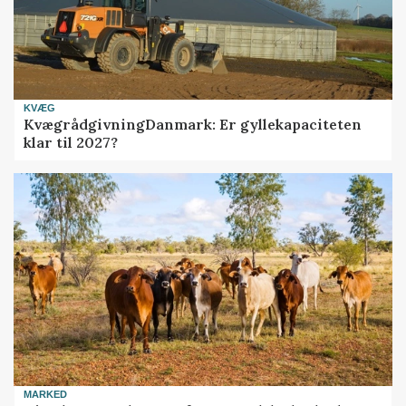
KVÆG
KvægrådgivningDanmark: Er gyllekapaciteten
klar til 2027?
MARKED