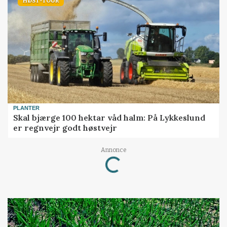
HØST-TOUR
PLANTER
Skal bjærge 100 hektar våd halm: På Lykkeslund
er regnvejr godt høstvejr
Loading...
Annonce