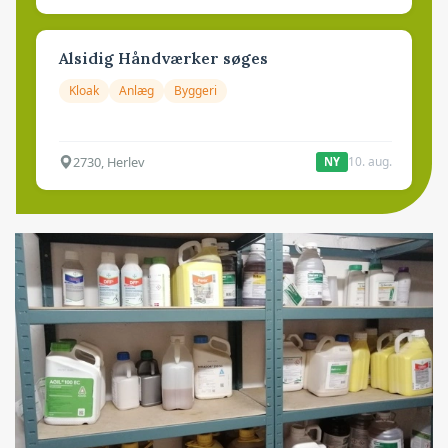
Alsidig Håndværker søges
Kloak
Anlæg
Byggeri
2730, Herlev
10. aug.
NY