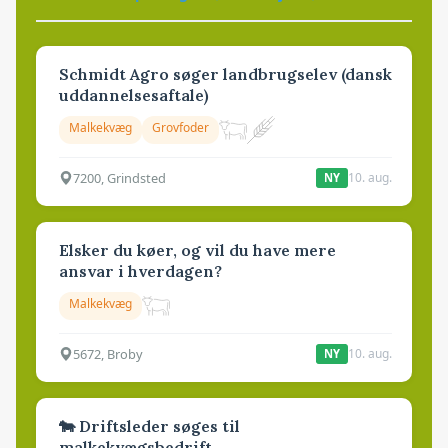
Schmidt Agro søger landbrugselev (dansk
uddannelsesaftale)
Malkekvæg
Grovfoder
7200, Grindsted
10. aug.
NY
Elsker du køer, og vil du have mere
ansvar i hverdagen?
Malkekvæg
5672, Broby
10. aug.
NY
🐄 Driftsleder søges til
malkekvægsbedrift