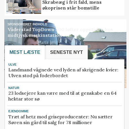
Skrabeæg i frit fald, mens
økoprisen står bomstille
SPONSORERET INDHOLD
Väderstad TopDown 500 løfter oppetiden hos
midtjysk maskinstation
MEST LÆSTE
SENESTE NYT
ULVE
Landmand vågnede ved lyden af skrigende kvier:
Ulven stod på foderbordet
NATUR
23 lodsejere kan være med til at genskabe en 64
hektar stor sø
EJENDOMME
Træt af hetz mod griseproducenter: Nu sætter
Søren sin gård til salg for 78 millioner