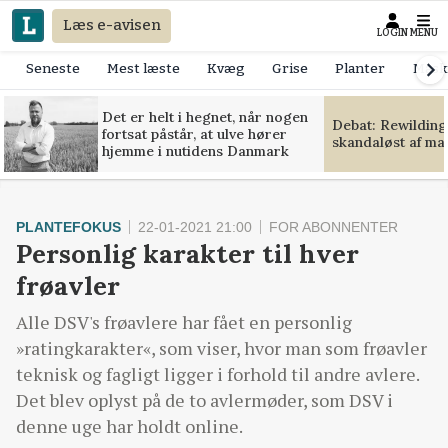
Læs e-avisen
LOGIN
MENU
Seneste
Mest læste
Kvæg
Grise
Planter
Mask
Det er helt i hegnet, når nogen
Debat: Rewilding
fortsat påstår, at ulve hører
skandaløst af m
hjemme i nutidens Danmark
PLANTEFOKUS
22-01-2021 21:00
FOR ABONNENTER
Personlig karakter til hver
frøavler
Alle DSV's frøavlere har fået en personlig
»ratingkarakter«, som viser, hvor man som frøavler
teknisk og fagligt ligger i forhold til andre avlere.
Det blev oplyst på de to avlermøder, som DSV i
denne uge har holdt online.