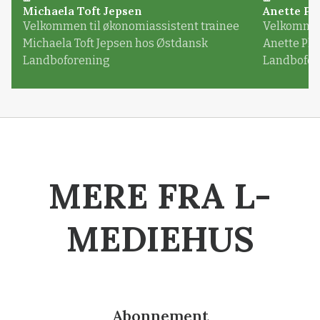
Michaela Toft Jepsen
Anette Pl
Velkommen til økonomiassistent trainee
Velkommen 
Michaela Toft Jepsen hos Østdansk
Anette Pl
Landboforening
Landbofor
MERE FRA L-
MEDIEHUS
Abonnement