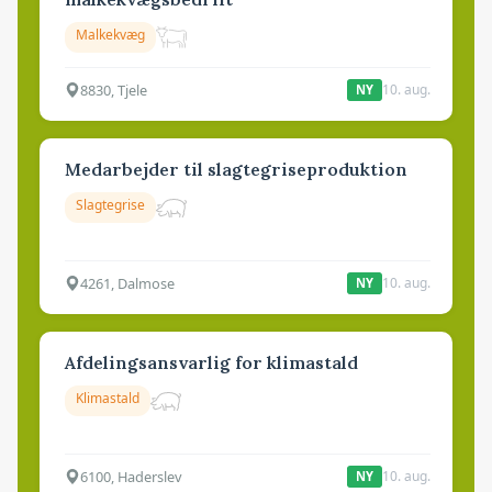
Malkekvæg
8830, Tjele
10. aug.
NY
Medarbejder til slagtegriseproduktion
Slagtegrise
4261, Dalmose
10. aug.
NY
Afdelingsansvarlig for klimastald
Klimastald
6100, Haderslev
10. aug.
NY