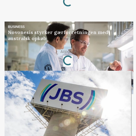
BUSINESS
Novonesis styrker gærforretningen med
australsk opkøb
Loading...
Annonce