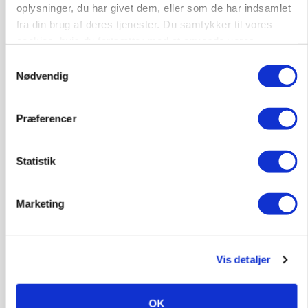
oplysninger, du har givet dem, eller som de har indsamlet
fra din brug af deres tjenester. Du samtykker til vores
cookies, hvis du fortsætter med at anvende vores
hjemmeside.
Samtykkevalg
BUSINESS
Stærkt år for griseformand: Overskud nærmer
Nødvendig
sig 8 mio.
Præferencer
Annonce
POLITIK
»Som at få Mona Lisa som nabo«: -
Statistik
Jernbaneregler er forældede og bør laves om,
siger skovdirektør
Marketing
Loading...
Annonce
Vis detaljer
OK