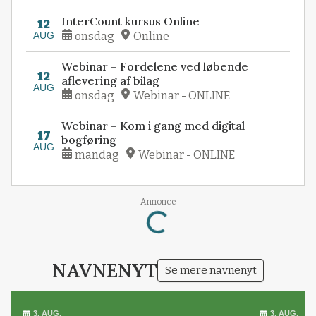
InterCount kursus Online
12
AUG
onsdag
Online
Webinar – Fordelene ved løbende
12
aflevering af bilag
AUG
onsdag
Webinar - ONLINE
Webinar – Kom i gang med digital
17
bogføring
AUG
mandag
Webinar - ONLINE
Loading...
Annonce
NAVNENYT
Se mere navnenyt
3. AUG.
3. AUG.