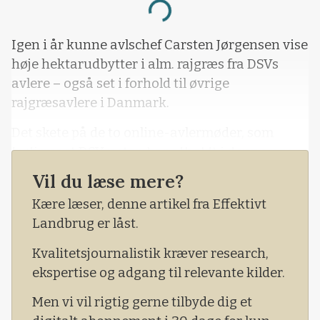
Loading...
Igen i år kunne avlschef Carsten Jørgensen vise
høje hektarudbytter i alm. rajgræs fra DSVs
avlere – også set i forhold til øvrige
rajgræsavlere i Danmark.
Det skete på de to online-avlermøder, som
frøfirmaet DSV netop har afholdt i denne uge.
Vil du læse mere?
Kære læser, denne artikel fra Effektivt
Landbrug er låst.
Kvalitetsjournalistik kræver research,
ekspertise og adgang til relevante kilder.
Men vi vil rigtig gerne tilbyde dig et