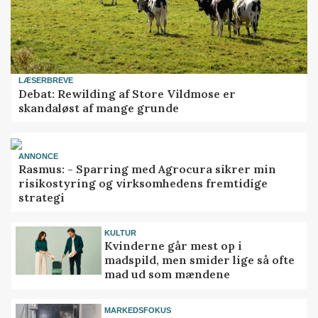
LÆSERBREVE
Debat: Rewilding af Store Vildmose er
skandaløst af mange grunde
ANNONCE
Rasmus: - Sparring med Agrocura sikrer min
risikostyring og virksomhedens fremtidige
strategi
KULTUR
Kvinderne går mest op i
madspild, men smider lige så ofte
mad ud som mændene
MARKEDSFOKUS