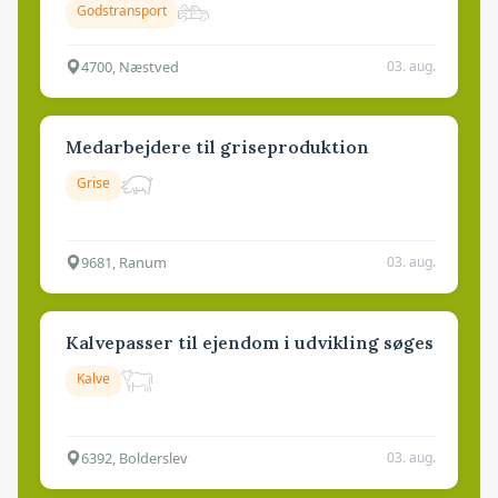
Godstransport
4700, Næstved
03. aug.
Medarbejdere til griseproduktion
Grise
9681, Ranum
03. aug.
Kalvepasser til ejendom i udvikling søges
Kalve
6392, Bolderslev
03. aug.