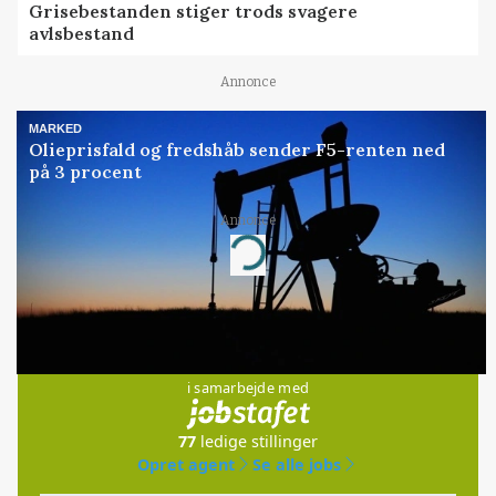
Grisebestanden stiger trods svagere
avlsbestand
Annonce
MARKED
Olieprisfald og fredshåb sender F5-renten ned
på 3 procent
Annonce
Loading...
Jobs
i samarbejde med
77
ledige stillinger
Opret agent
Se alle jobs