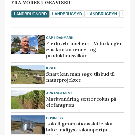
FRA VORES UGEAVISER
LANDBRUGNORD
LANDBRUGSYD
LANDBRUGFYN
LAND
CAP-I-DANMARK
Fjerkræbranchen: - Vi forlanger
ens konkurrence- og
produktionsvilkår
KVÆG
Snart kan man søge tilskud til
naturprojekter
ARRANGEMENT
Markvandring sætter fokus på
elefantgræs
BUSINESS
Lokalt generationsskifte skal
løfte midtjysk siloimportør i