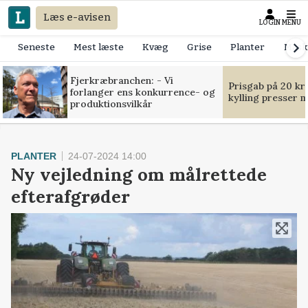
Læs e-avisen
LOGIN
MENU
Seneste
Mest læste
Kvæg
Grise
Planter
Mask
Fjerkræbranchen: - Vi
Prisgab på 20 kr
forlanger ens konkurrence- og
kylling presser 
produktionsvilkår
PLANTER
24-07-2024 14:00
Ny vejledning om målrettede
efterafgrøder