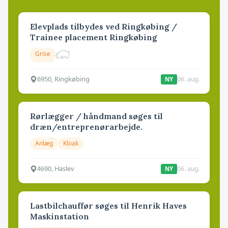
Elevplads tilbydes ved Ringkøbing /
Trainee placement Ringkøbing
Grise
6950, Ringkøbing
06. aug.
NY
Rørlægger / håndmand søges til
dræn/entreprenørarbejde.
Anlæg
Kloak
4690, Haslev
06. aug.
NY
Lastbilchauffør søges til Henrik Haves
Maskinstation