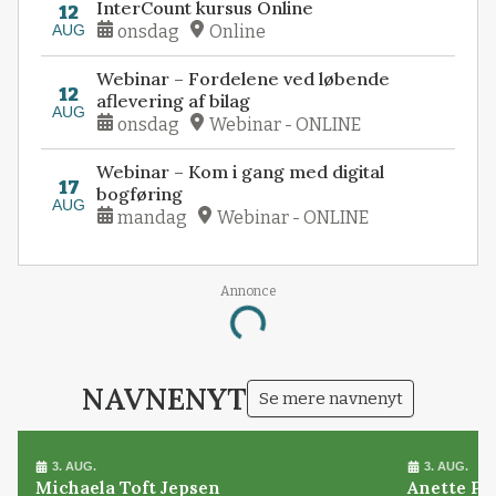
InterCount kursus Online
12
AUG
onsdag
Online
Webinar – Fordelene ved løbende
12
aflevering af bilag
AUG
onsdag
Webinar - ONLINE
Webinar – Kom i gang med digital
17
bogføring
AUG
mandag
Webinar - ONLINE
Annonce
Loading...
NAVNENYT
Se mere navnenyt
3. AUG.
3. AUG.
Michaela Toft Jepsen
Anette Pl