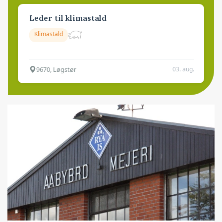
Leder til klimastald
Klimastald
9670, Løgstør
03. aug.