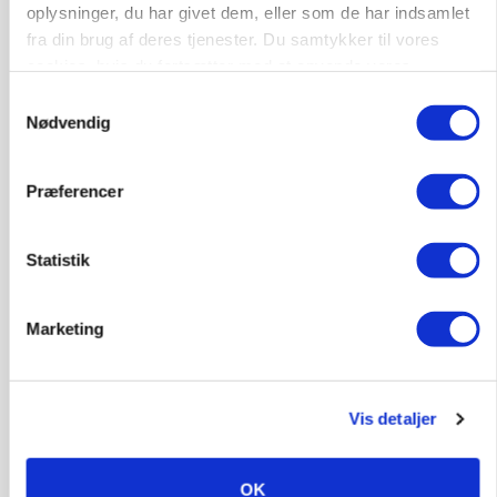
oplysninger, du har givet dem, eller som de har indsamlet
fra din brug af deres tjenester. Du samtykker til vores
cookies, hvis du fortsætter med at anvende vores
hjemmeside.
Samtykkevalg
KVÆG
Snart kan man søge tilskud til naturprojekter
Nødvendig
Annonce
Præferencer
PLANTER
Før såmaskinen kører: Her er efterårets største
skadedyrsrisici
Statistik
Annonce
Marketing
Loading...
Vis detaljer
OK