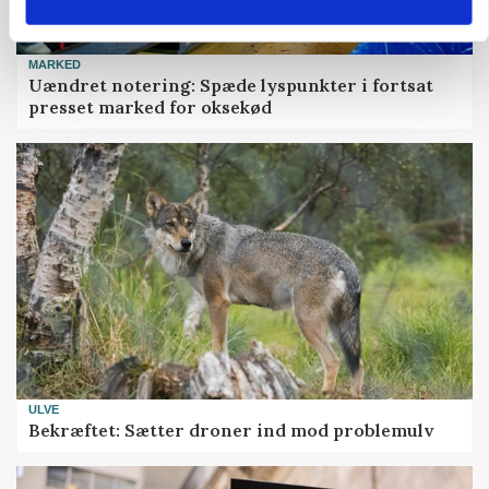
MARKED
Uændret notering: Spæde lyspunkter i fortsat
presset marked for oksekød
ULVE
Bekræftet: Sætter droner ind mod problemulv