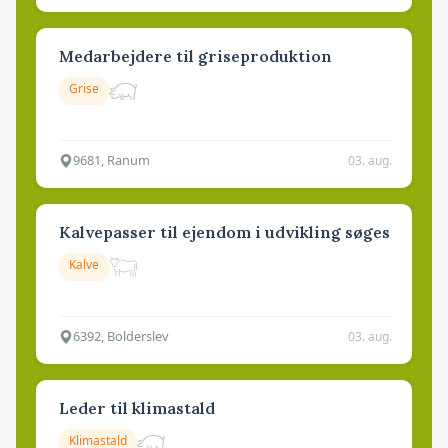
Medarbejdere til griseproduktion
Grise
9681, Ranum
03. aug.
Kalvepasser til ejendom i udvikling søges
Kalve
6392, Bolderslev
03. aug.
Leder til klimastald
Klimastald