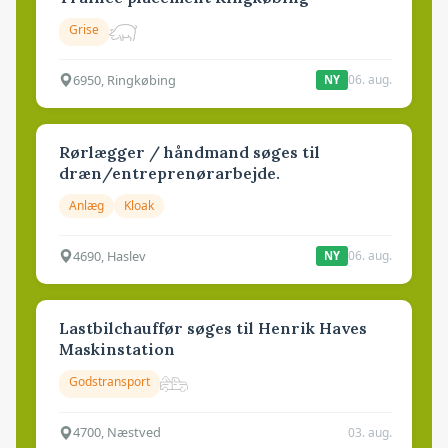
Grise
6950, Ringkøbing
06. aug.
NY
Rørlægger / håndmand søges til
dræn/entreprenørarbejde.
Anlæg
Kloak
4690, Haslev
06. aug.
NY
Lastbilchauffør søges til Henrik Haves
Maskinstation
Godstransport
4700, Næstved
03. aug.