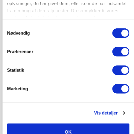
oplysninger, du har givet dem, eller som de har indsamlet
KVÆG
Snart kan man søge tilskud til naturprojekter
fra din brug af deres tjenester. Du samtykker til vores
cookies, hvis du fortsætter med at anvende vores
Annonce
hjemmeside.
Samtykkevalg
Nødvendig
PLANTER
Før såmaskinen kører: Her er efterårets største
skadedyrsrisici
Præferencer
Loading...
Annonce
Statistik
Marketing
Vis detaljer
OK