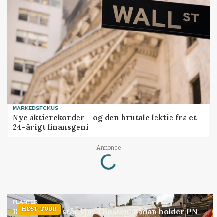
MARKEDSFOKUS
Nye aktierekorder – og den brutale lektie fra et
24-årigt finansgeni
Loading...
Annonce
PLANTER
HØST-TOUR
18 montører står klar i høsten: Sådan holder PN