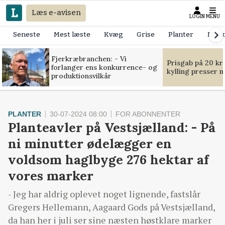
Læs e-avisen
LOGIN
MENU
Seneste
Mest læste
Kvæg
Grise
Planter
Mask
Fjerkræbranchen: - Vi
Prisgab på 20 kr
forlanger ens konkurrence- og
kylling presser 
produktionsvilkår
PLANTER
30-07-2024 08:00
FOR ABONNENTER
Planteavler på Vestsjælland: - På
ni minutter ødelægger en
voldsom haglbyge 276 hektar af
vores marker
- Jeg har aldrig oplevet noget lignende, fastslår
Gregers Hellemann, Aagaard Gods på Vestsjælland,
da han her i juli ser sine næsten høstklare marker