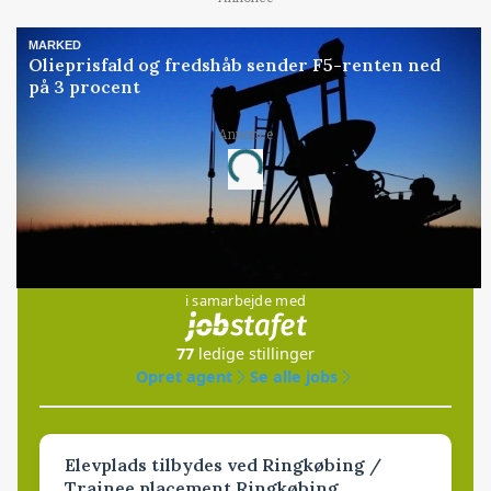
MARKED
Olieprisfald og fredshåb sender F5-renten ned
på 3 procent
Annonce
Loading...
Jobs
i samarbejde med
77
ledige stillinger
Opret agent
Se alle jobs
Elevplads tilbydes ved Ringkøbing /
Trainee placement Ringkøbing