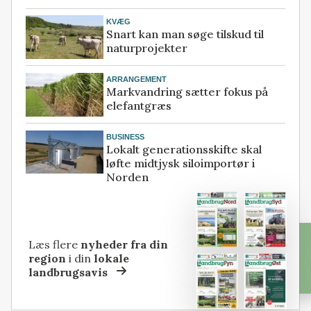
KVÆG
Snart kan man søge tilskud til
naturprojekter
ARRANGEMENT
Markvandring sætter fokus på
elefantgræs
BUSINESS
Lokalt generationsskifte skal
løfte midtjysk siloimportør i
Norden
Læs flere
nyheder fra din
region
i din
lokale
landbrugsavis