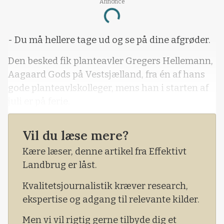
Annonce
Loading...
- Du må hellere tage ud og se på dine afgrøder.
Den besked fik planteavler Gregers Hellemann,
Aagaard Gods på Vestsjælland, fra én af hans
gode planteavlskolleger, mens han i starten af
juli er på ferie.
Området, hvor Aagaard ligger mellem
Vil du læse mere?
Storebælt og Tissø, er nemlig netop blevet ramt
af en meget slagkraftig haglbyge, der i et smalt
Kære læser, denne artikel fra Effektivt
bælte har slået voldsomt ned over de
Landbrug er låst.
forholdsvis modne afgrøder.
Kvalitetsjournalistik kræver research,
ekspertise og adgang til relevante kilder.
Men vi vil rigtig gerne tilbyde dig et