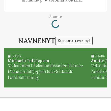
mandag
Webinar - ONLINE
Loading...
Annonce
NAVNENYT
Se mere navnenyt
3. AUG.
3. AUG.
Michaela Toft Jepsen
Anette Pl
Velkommen til økonomiassistent trainee
Velkommen 
Michaela Toft Jepsen hos Østdansk
Anette Pl
Landboforening
Landbofor