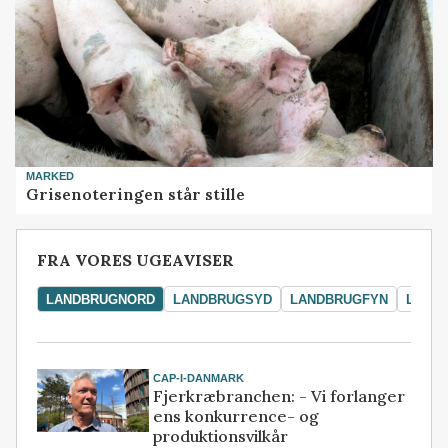
MARKED
Grisenoteringen står stille
FRA VORES UGEAVISER
LANDBRUGNORD
LANDBRUGSYD
LANDBRUGFYN
LAND
CAP-I-DANMARK
Fjerkræbranchen: - Vi forlanger
ens konkurrence- og
produktionsvilkår