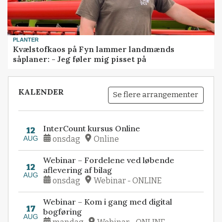
PLANTER
Kvælstofkaos på Fyn lammer landmænds
såplaner: - Jeg føler mig pisset på
KALENDER
Se flere arrangementer
InterCount kursus Online
12
AUG
onsdag
Online
Webinar – Fordelene ved løbende
12
aflevering af bilag
AUG
onsdag
Webinar - ONLINE
Webinar – Kom i gang med digital
17
bogføring
AUG