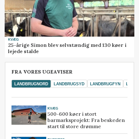
KVÆG
25-årige Simon blev selvstændig med 130 køer i
lejede stalde
FRA VORES UGEAVISER
LANDBRUGNORD
LANDBRUGSYD
LANDBRUGFYN
LAND
KVÆG
500-600 køer i stort
barmarksprojekt: Fra beskeden
start til store drømme