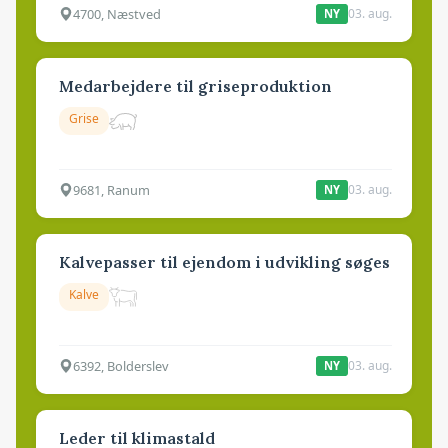
4700, Næstved
03. aug.
NY
Medarbejdere til griseproduktion
Grise
9681, Ranum
03. aug.
NY
Kalvepasser til ejendom i udvikling søges
Kalve
6392, Bolderslev
03. aug.
NY
Leder til klimastald