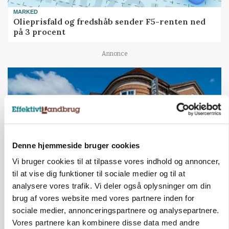
MARKED
Olieprisfald og fredshåb sender F5-renten ned
på 3 procent
Annonce
Denne hjemmeside bruger cookies
Vi bruger cookies til at tilpasse vores indhold og annoncer,
til at vise dig funktioner til sociale medier og til at
analysere vores trafik. Vi deler også oplysninger om din
BUSINESS
brug af vores website med vores partnere inden for
Lave grisepriser og nye regler øger landbobanks
sociale medier, annonceringspartnere og analysepartnere.
forsigtighed
Vores partnere kan kombinere disse data med andre