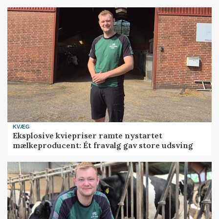
KVÆG
Eksplosive kviepriser ramte nystartet
mælkeproducent: Ét fravalg gav store udsving