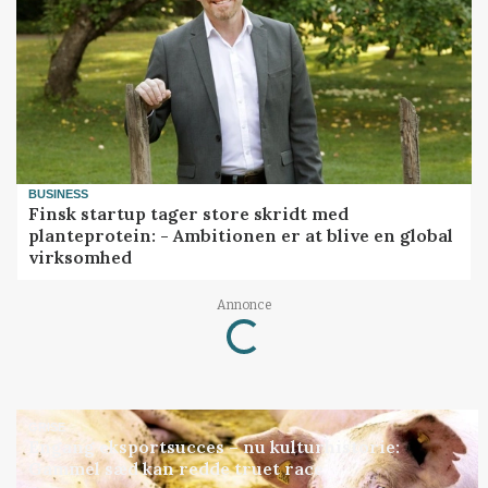
BUSINESS
Finsk startup tager store skridt med
planteprotein: - Ambitionen er at blive en global
virksomhed
Annonce
Loading...
GRISE
Engang eksportsucces – nu kulturhistorie:
Gammel sæd kan redde truet race