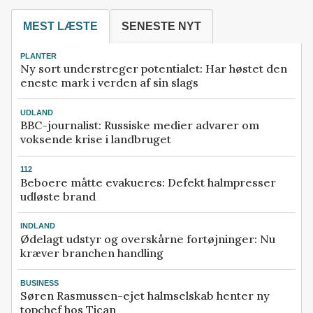
MEST LÆSTE
SENESTE NYT
PLANTER
Ny sort understreger potentialet: Har høstet den
eneste mark i verden af sin slags
UDLAND
BBC-journalist: Russiske medier advarer om
voksende krise i landbruget
112
Beboere måtte evakueres: Defekt halmpresser
udløste brand
INDLAND
Ødelagt udstyr og overskårne fortøjninger: Nu
kræver branchen handling
BUSINESS
Søren Rasmussen-ejet halmselskab henter ny
topchef hos Tican