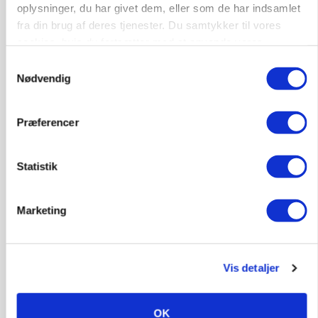
oplysninger, du har givet dem, eller som de har indsamlet
Annonce
fra din brug af deres tjenester. Du samtykker til vores
KLUMME
cookies, hvis du fortsætter med at anvende vores
Ny griseprognose kan give anledning til et nyt
hjemmeside.
budgettjek
Samtykkevalg
Nødvendig
Annonce
Loading...
Præferencer
Statistik
Marketing
Vis detaljer
OK
BUSINESS