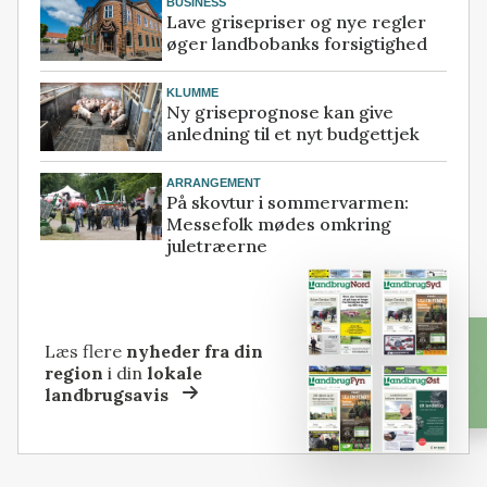
BUSINESS
Lave grisepriser og nye regler
øger landbobanks forsigtighed
KLUMME
Ny griseprognose kan give
anledning til et nyt budgettjek
ARRANGEMENT
På skovtur i sommervarmen:
Messefolk mødes omkring
juletræerne
Læs flere
nyheder fra din
region
i din
lokale
landbrugsavis