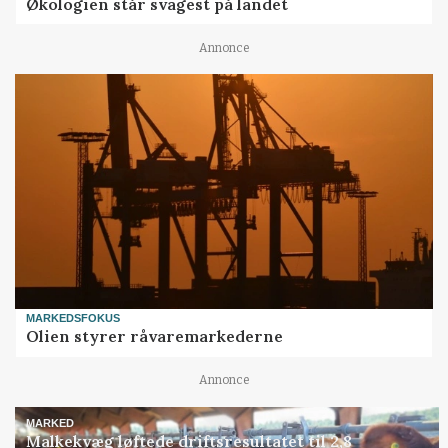
Økologien står svagest på landet
Annonce
MARKEDSFOKUS
Olien styrer råvaremarkederne
Annonce
MARKED
Malkekvæg løftede driftsresultatet til 2,8