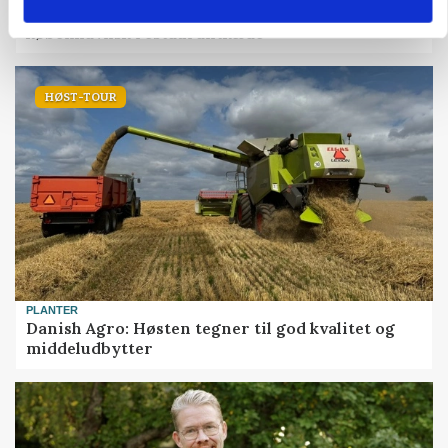
Grambogård får oksekød på menuen hos
københavnsk restaurantkæde
HØST-TOUR
PLANTER
Danish Agro: Høsten tegner til god kvalitet og
middeludbytter