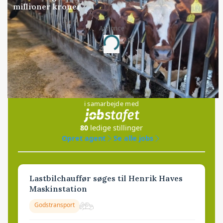
millioner kroner
Annonce
Loading...
Jobs
i samarbejde med
80
ledige stillinger
Opret agent
Se alle jobs
Lastbilchauffør søges til Henrik Haves
Maskinstation
Godstransport