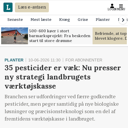
Læs e-avisen
LOGIN
MENU
Seneste
Mest læste
Kvæg
Grise
Planter
Mask
500-600 køer i stort
Befriende, at to
barmarksprojekt: Fra beskeden
blevet klogere. D
start til store drømme
PLANTER
10-06-2026 11:30
FOR ABONNENTER
35 pesticider er væk: Nu presser
ny strategi landbrugets
værktøjskasse
Branchen ser udfordringer ved færre godkendte
pesticider, men peger samtidig på nye biologiske
løsninger og præcisionsteknologi som en del af
fremtidens værktøjskasse i landbruget.