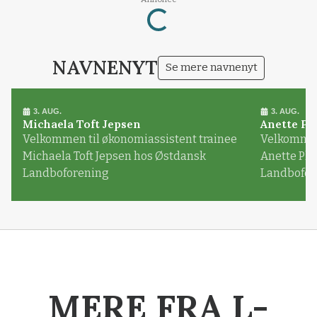
Loading...
NAVNENYT
Se mere navnenyt
3. AUG.
3. AUG.
Michaela Toft Jepsen
Anette Pl
Velkommen til økonomiassistent trainee
Velkommen 
Michaela Toft Jepsen hos Østdansk
Anette Pl
Landboforening
Landbofor
MERE FRA L-