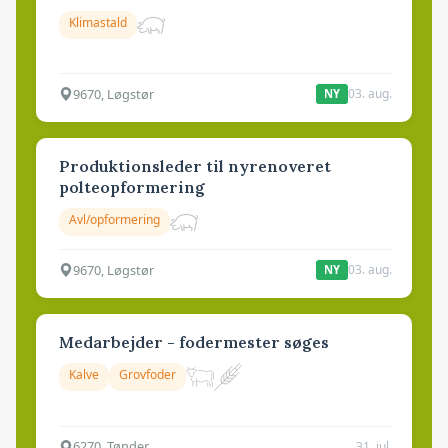
Klimastald
9670, Løgstør
03. aug.
NY
Produktionsleder til nyrenoveret
polteopformering
Avl/opformering
9670, Løgstør
03. aug.
NY
Medarbejder - fodermester søges
Kalve
Grovfoder
6270, Tønder
31. jul.