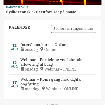
MARKEDSFOKUS
Sydkoreansk aktieeufori sat på pause
KALENDER
Se flere arrangementer
InterCount kursus Online
12
AUG
onsdag
Online
Webinar – Fordelene ved løbende
12
aflevering af bilag
AUG
onsdag
Webinar - ONLINE
Webinar – Kom i gang med digital
17
bogføring
AUG
mandag
Webinar - ONLINE
Annonce