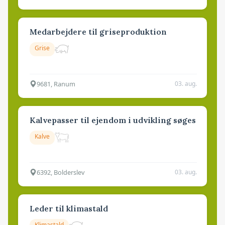
Medarbejdere til griseproduktion
Grise
9681, Ranum
03. aug.
Kalvepasser til ejendom i udvikling søges
Kalve
6392, Bolderslev
03. aug.
Leder til klimastald
Klimastald