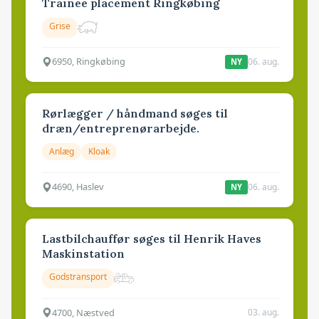
Trainee placement Ringkøbing
Grise
6950, Ringkøbing
06. aug.
NY
Rørlægger / håndmand søges til
dræn/entreprenørarbejde.
Anlæg
Kloak
4690, Haslev
06. aug.
NY
Lastbilchauffør søges til Henrik Haves
Maskinstation
Godstransport
4700, Næstved
03. aug.