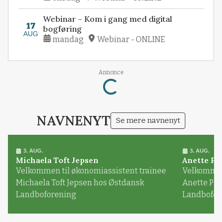
Webinar – Kom i gang med digital
17
bogføring
AUG
mandag
Webinar - ONLINE
Loading...
Annonce
NAVNENYT
Se mere navnenyt
3. AUG.
3. AUG.
Michaela Toft Jepsen
Anette Pl
Velkommen til økonomiassistent trainee
Velkommen 
Michaela Toft Jepsen hos Østdansk
Anette Pl
Landboforening
Landbofor