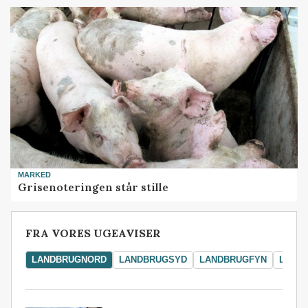
MARKED
Grisenoteringen står stille
FRA VORES UGEAVISER
LANDBRUGNORD
LANDBRUGSYD
LANDBRUGFYN
LAND