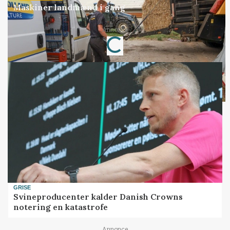
Maskiner landmænd i gang
Loading...
Annonce
GRISE
Svineproducenter kalder Danish Crowns
notering en katastrofe
Annonce