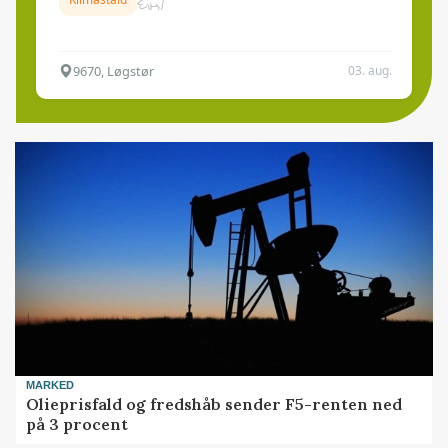
9670, Løgstør
03. aug.
MARKED
Olieprisfald og fredshåb sender F5-renten ned
på 3 procent