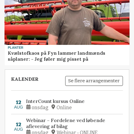
PLANTER
Kvælstofkaos på Fyn lammer landmænds
såplaner: - Jeg føler mig pisset på
KALENDER
Se flere arrangementer
InterCount kursus Online
12
AUG
onsdag
Online
Webinar – Fordelene ved løbende
12
aflevering af bilag
AUG
onsdag
Webinar - ONLINE