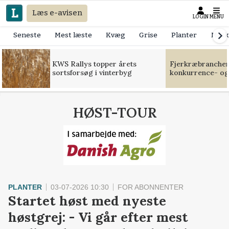
Læs e-avisen
LOGIN
MENU
Seneste
Mest læste
Kvæg
Grise
Planter
Mask
KWS Rallys topper årets
Fjerkræbranchen:
sortsforsøg i vinterbyg
konkurrence- og
HØST-TOUR
PLANTER
03-07-2026 10:30
FOR ABONNENTER
Startet høst med nyeste
høstgrej: - Vi går efter mest