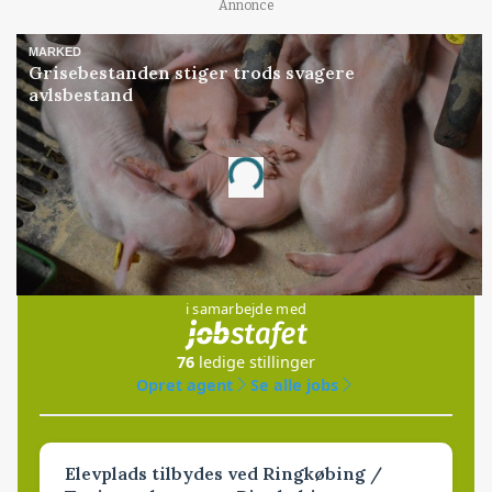
Annonce
MARKED
Grisebestanden stiger trods svagere
avlsbestand
Annonce
Loading...
Jobs
i samarbejde med
76
ledige stillinger
Opret agent
Se alle jobs
Elevplads tilbydes ved Ringkøbing /