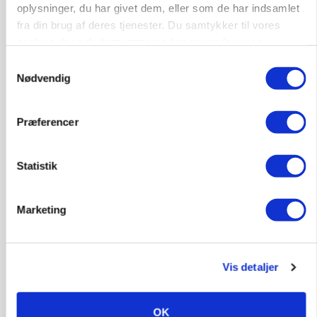
oplysninger, du har givet dem, eller som de har indsamlet
KVÆG
fra din brug af deres tjenester. Du samtykker til vores
Snart kan man søge tilskud til naturprojekter
cookies, hvis du fortsætter med at anvende vores
Annonce
hjemmeside.
Samtykkevalg
Nødvendig
PLANTER
Før såmaskinen kører: Her er efterårets største
skadedyrsrisici
Præferencer
Loading...
Annonce
Statistik
Marketing
Vis detaljer
OK