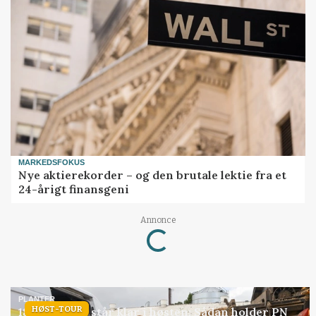
MARKEDSFOKUS
Nye aktierekorder – og den brutale lektie fra et
24-årigt finansgeni
Loading...
Annonce
PLANTER
HØST-TOUR
18 montører står klar i høsten: Sådan holder PN