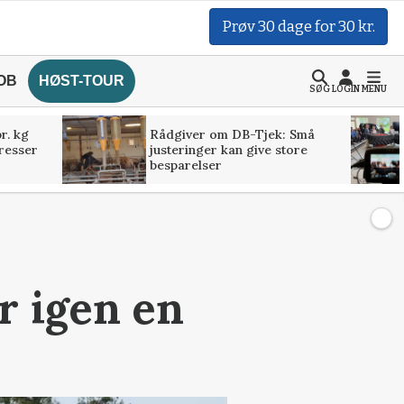
Prøv 30 dage for 30 kr.
OB
HØST-TOUR
SØG
LOGIN
MENU
r. kg
Rådgiver om DB-Tjek: Små
presser
justeringer kan give store
besparelser
 igen en