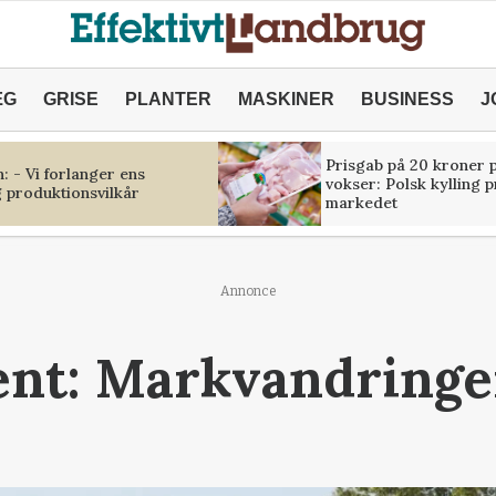
ÆG
GRISE
PLANTER
MASKINER
BUSINESS
J
Prisgab på 20 kroner p
 - Vi forlanger ens
vokser: Polsk kylling 
 produktionsvilkår
markedet
Annonce
nt: Markvandringer