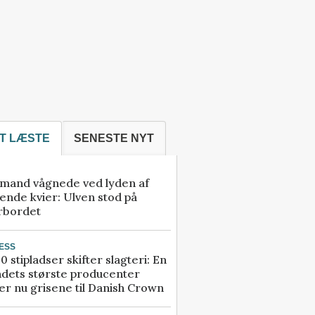
T LÆSTE
SENESTE NYT
mand vågnede ved lyden af
ende kvier: Ulven stod på
rbordet
ESS
0 stipladser skifter slagteri: En
ndets største producenter
r nu grisene til Danish Crown