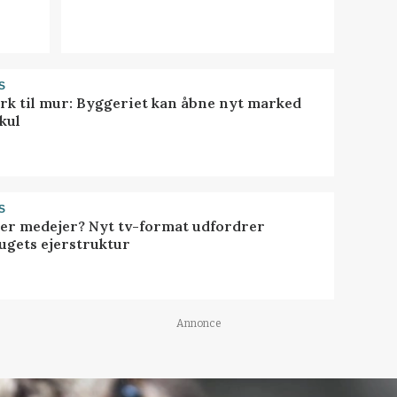
S
rk til mur: Byggeriet kan åbne nyt marked
kul
S
ller medejer? Nyt tv-format udfordrer
ugets ejerstruktur
Annonce