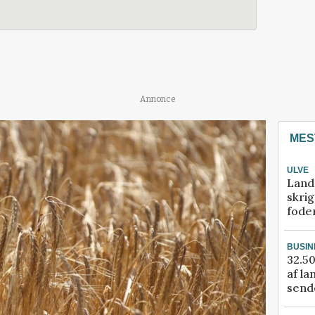
Annonce
MES
ULVE
Land
skrig
fode
BUSIN
32.50
af la
sende