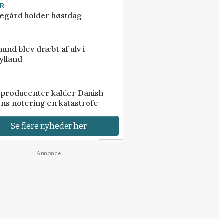
UR
egård holder høstdag
 hund blev dræbt af ulv i
ylland
eproducenter kalder Danish
ns notering en katastrofe
Se flere nyheder her
Annonce