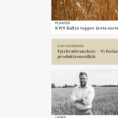
PLANTER
KWS Rallys topper årets sort
CAP-I-DANMARK
Fjerkræbranchen: - Vi forl
produktionsvilkår
LEDER