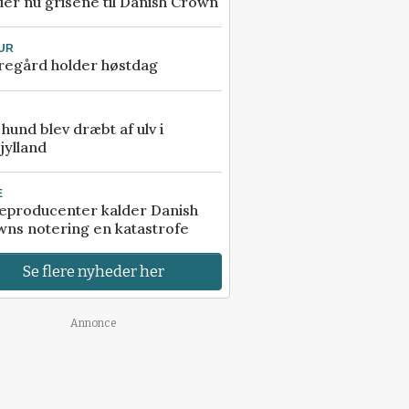
er nu grisene til Danish Crown
UR
regård holder høstdag
e hund blev dræbt af ulv i
jylland
E
eproducenter kalder Danish
ns notering en katastrofe
Se flere nyheder her
Annonce