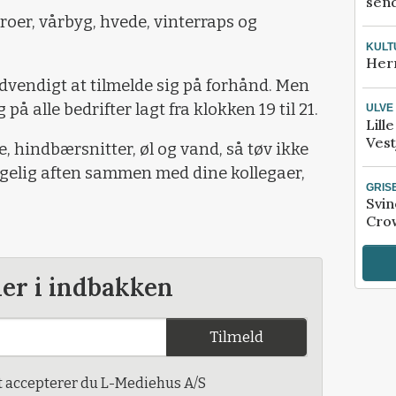
send
 roer, vårbyg, hvede, vinterraps og
KULT
Her
dvendigt at tilmelde sig på forhånd. Men
å alle bedrifter lagt fra klokken 19 til 21.
ULVE
Lill
Vest
e, hindbærsnitter, øl og vand, så tøv ikke
yggelig aften sammen med dine kollegaer,
GRIS
Svin
Crow
der i indbakken
Tilmeld
t accepterer du L-Mediehus A/S