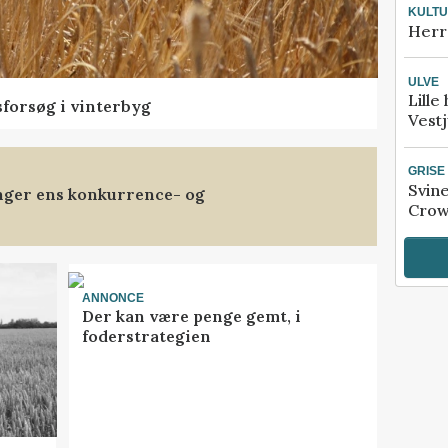
KULT
Herr
ULVE
Lille
sforsøg i vinterbyg
Vestj
GRISE
Svin
anger ens konkurrence- og
Crow
ANNONCE
Der kan være penge gemt, i
foderstrategien