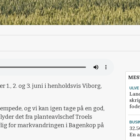
MES
1., 2. og 3. juni i henholdsvis Viborg,
ULVE
Lan
skri
fod
lempede, og vi kan igen tage på en god,
der det fra planteavlschef Troels
BUSI
lig for markvandringen i Bagenkop på
32.5
En a