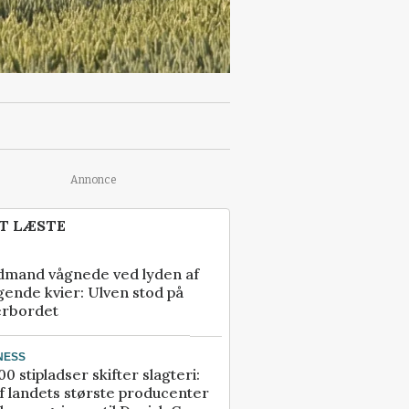
Annonce
T LÆSTE
dmand vågnede ved lyden af
gende kvier: Ulven stod på
erbordet
NESS
00 stipladser skifter slagteri:
f landets største producenter