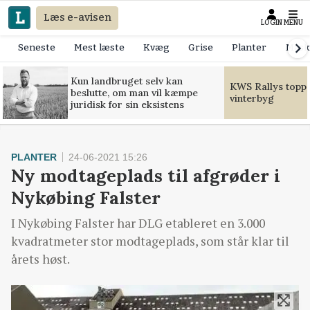
Læs e-avisen
LOGIN
MENU
Seneste
Mest læste
Kvæg
Grise
Planter
Mask
Kun landbruget selv kan
KWS Rallys toppe
beslutte, om man vil kæmpe
vinterbyg
juridisk for sin eksistens
PLANTER
24-06-2021 15:26
Ny modtageplads til afgrøder i
Nykøbing Falster
I Nykøbing Falster har DLG etableret en 3.000
kvadratmeter stor modtageplads, som står klar til
årets høst.