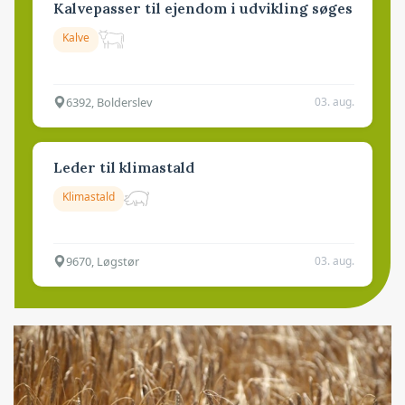
Kalvepasser til ejendom i udvikling søges
Kalve
6392, Bolderslev
03. aug.
Leder til klimastald
Klimastald
9670, Løgstør
03. aug.