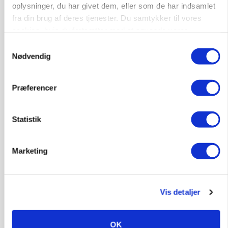
oplysninger, du har givet dem, eller som de har indsamlet
fra din brug af deres tjenester. Du samtykker til vores
cookies, hvis du fortsætter med at anvende vores
hjemmeside.
Samtykkevalg
Nødvendig
Præferencer
MARKED
Russisk mælkepris dykker 23 procent
Statistik
Annonce
Marketing
BUSINESS
Fra mark til mur: Byggeriet kan åbne nyt
marked for biokul
Vis detaljer
Annonce
Loading...
OK