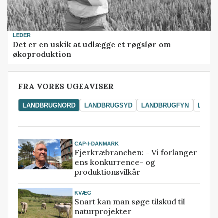
LEDER
Det er en uskik at udlægge et røgslør om
økoproduktion
FRA VORES UGEAVISER
LANDBRUGNORD
LANDBRUGSYD
LANDBRUGFYN
LAND
CAP-I-DANMARK
Fjerkræbranchen: - Vi forlanger
ens konkurrence- og
produktionsvilkår
KVÆG
Snart kan man søge tilskud til
naturprojekter