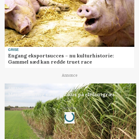
GRISE
Engang eksportsucces – nu kulturhistorie:
Gammel sæd kan redde truet race
Annonce
ARRANGEMENT
Markvandring sætter fokus på elefantgræs
Annonce
Loading...