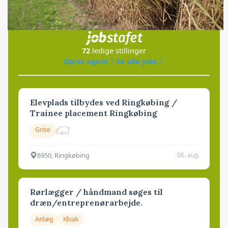
Jobs
i samarbejde med
72
ledige stillinger
Opret agent
Se alle jobs
Elevplads tilbydes ved Ringkøbing /
Trainee placement Ringkøbing
Grise
6950, Ringkøbing
06. aug.
Rørlægger / håndmand søges til
dræn/entreprenørarbejde.
Anlæg
Kloak