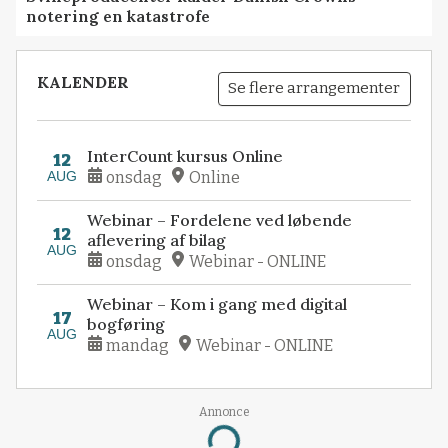
notering en katastrofe
KALENDER
Se flere arrangementer
InterCount kursus Online
12
AUG
onsdag
Online
Webinar – Fordelene ved løbende
12
aflevering af bilag
AUG
onsdag
Webinar - ONLINE
Webinar – Kom i gang med digital
17
bogføring
AUG
mandag
Webinar - ONLINE
Annonce