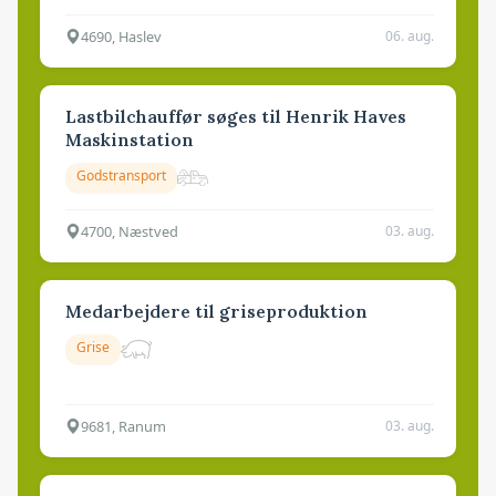
4690, Haslev
06. aug.
Lastbilchauffør søges til Henrik Haves
Maskinstation
Godstransport
4700, Næstved
03. aug.
Medarbejdere til griseproduktion
Grise
9681, Ranum
03. aug.