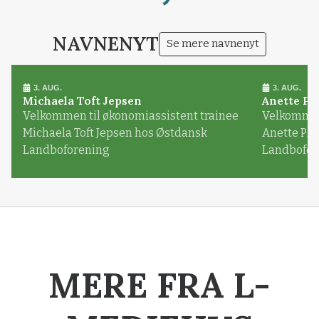
Loading...
NAVNENYT
Se mere navnenyt
3. AUG.
3. AUG.
Michaela Toft Jepsen
Anette Pl
Velkommen til økonomiassistent trainee
Velkommen 
Michaela Toft Jepsen hos Østdansk
Anette Pl
Landboforening
Landbofor
MERE FRA L-