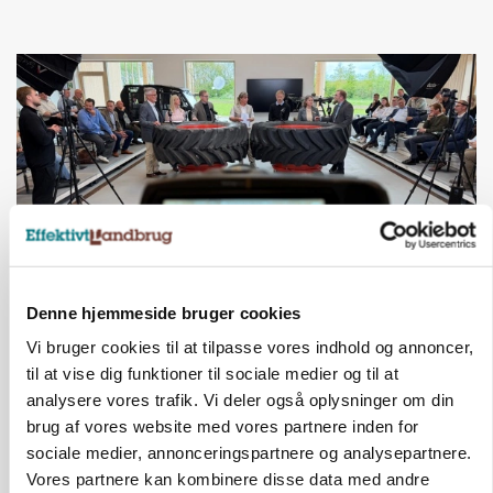
Loading...
Denne hjemmeside bruger cookies
BUSINESS
Ejer eller medejer? Nyt tv-format udfordrer
Vi bruger cookies til at tilpasse vores indhold og annoncer,
landbrugets ejerstruktur
til at vise dig funktioner til sociale medier og til at
analysere vores trafik. Vi deler også oplysninger om din
Annonce
brug af vores website med vores partnere inden for
sociale medier, annonceringspartnere og analysepartnere.
Vores partnere kan kombinere disse data med andre