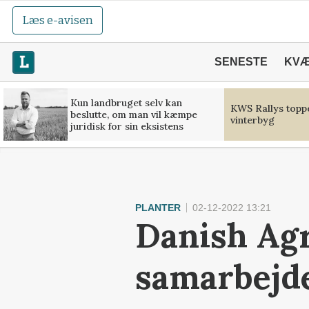
Læs e-avisen
SENESTE
KV
Kun landbruget selv kan
KWS Rallys toppe
beslutte, om man vil kæmpe
vinterbyg
juridisk for sin eksistens
PLANTER
02-12-2022 13:21
Danish Agr
samarbejd