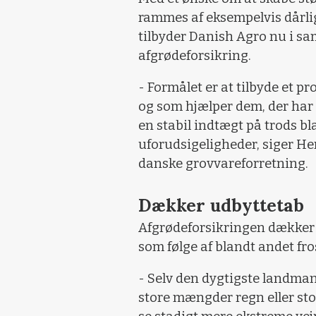
rammes af eksempelvis dårlig
tilbyder Danish Agro nu i 
afgrødeforsikring.
- Formålet er at tilbyde et 
og som hjælper dem, der har 
en stabil indtægt på trods b
uforudsigeligheder, siger He
danske grovvareforretning.
Dækker udbyttetab
Afgrødeforsikringen dækker
som følge af blandt andet fros
- Selv den dygtigste landmand
store mængder regn eller stor