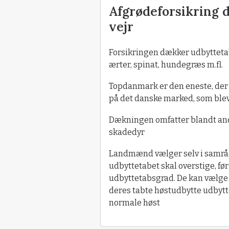
Afgrødeforsikring 
vejr
Forsikringen dækker udbyttetab 
ærter, spinat, hundegræs m.fl.
Topdanmark er den eneste, der 
på det danske marked, som blev
Dækningen omfatter blandt ande
skadedyr
Landmænd vælger selv i samrå
udbyttetabet skal overstige, før
udbyttetabsgrad. De kan vælge 
deres tabte høstudbytte udbytt
normale høst