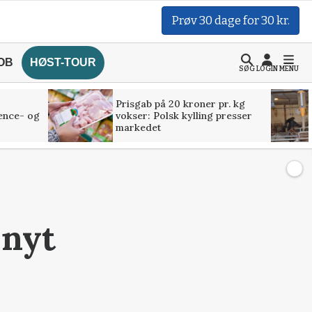
Prøv 30 dage for 30 kr.
OB
HØST-TOUR
SØG
LOGIN
MENU
Prisgab på 20 kroner pr. kg
ence- og
vokser: Polsk kylling presser
markedet
 nyt