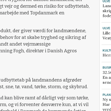
ULVE
Lan
t vejr og dermed en risiko for udbyttetab,
skri
samarbejde med Topdanmark en
fod
ULVE
produkt, der giver værdi for landmændene,
Lill
behov for at skabe tryghed og sikring af
Vest
landt andet vejrmæssige
nning Fogh, direktør i Danish Agros
KULT
Her
BUSI
32.5
En a
 udbyttetab på landmandens afgrøder
send
t, sne, tø, vand, tørke, storm, og skybrud.
PLAN
 kan blive ramt af dårligt vejr som tørke,
Ny s
m, og vi forventer desværre kun, at vi vil
Har 
verd