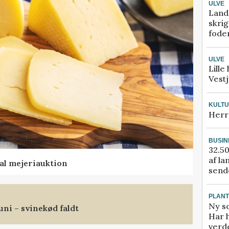
ULVE
Land
skrig
fode
ULVE
Lille
Vestj
KULT
Herr
BUSIN
32.50
af la
al mejeriauktion
sende
PLAN
Ny so
uni – svinekød faldt
Har 
verde