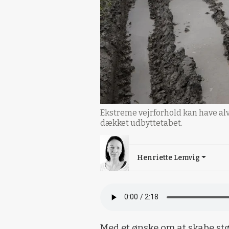
Ekstreme vejrforhold kan have al
dækket udbyttetabet.
Henriette Lemvig
Med et ønske om at skabe st