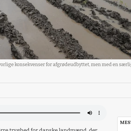
vorlige konsekvenser for afgrødeudbyttet, men med en særl
MES
ørre tryghed for danske landmænd, der