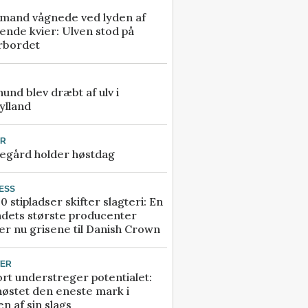
mand vågnede ved lyden af
ende kvier: Ulven stod på
rbordet
 hund blev dræbt af ulv i
ylland
UR
egård holder høstdag
ESS
0 stipladser skifter slagteri: En
ndets største producenter
r nu grisene til Danish Crown
TER
rt understreger potentialet:
høstet den eneste mark i
n af sin slags