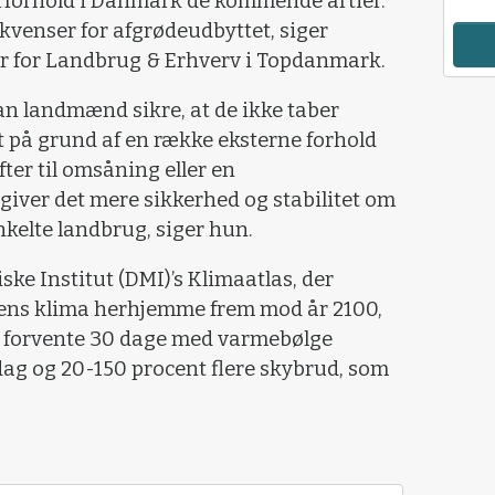
jrforhold i Danmark de kommende årtier.
kvenser for afgrødeudbyttet, siger
r for Landbrug & Erhverv i Topdanmark.
an landmænd sikre, at de ikke taber
st på grund af en række eksterne forhold
ter til omsåning eller en
giver det mere sikkerhed og stabilitet om
nkelte landbrug, siger hun.
ke Institut (DMI)’s Klimaatlas, der
ns klima herhjemme frem mod år 2100,
 forvente 30 dage med varmebølge
ag og 20-150 procent flere skybrud, som