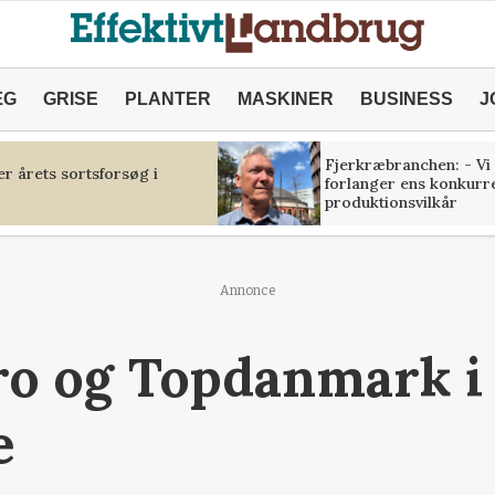
ÆG
GRISE
PLANTER
MASKINER
BUSINESS
J
Fjerkræbranchen: - Vi
r årets sortsforsøg i
forlanger ens konkurr
produktionsvilkår
Annonce
o og Topdanmark i
e