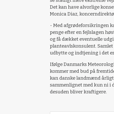
se stadigt mere ekstreme ve
Det kan have alvorlige konse
Monica Diaz, koncerndirektø
- Med afgrødeforsikringen k
penge efter en fejlslagen hø
og få dækket eventuelle udgif
planteavlskonsulent. Samlet 
udbytte og indtjening i det e
Ifølge Danmarks Meteorologis
kommer med bud på fremtide
kan danske landmænd årligt
sammenlignet med kun ni i d
desuden bliver kraftigere.