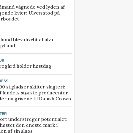
dmand vågnede ved lyden af
gende kvier: Ulven stod på
erbordet
e hund blev dræbt af ulv i
jylland
UR
regård holder høstdag
NESS
00 stipladser skifter slagteri:
f landets største producenter
er nu grisene til Danish Crown
TER
ort understreger potentialet:
høstet den eneste mark i
en af sin slags