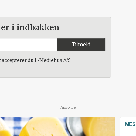
der i indbakken
Tilmeld
t accepterer du L-Mediehus A/S
Annonce
MES