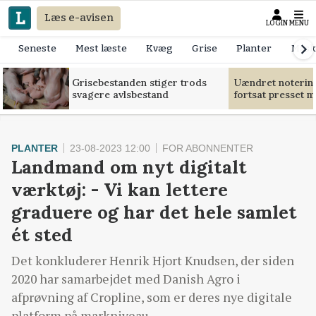
Læs e-avisen
LOGIN
MENU
Seneste
Mest læste
Kvæg
Grise
Planter
Mask
Grisebestanden stiger trods
Uændret notering
svagere avlsbestand
fortsat presset 
PLANTER
23-08-2023 12:00
FOR ABONNENTER
Landmand om nyt digitalt
værktøj: - Vi kan lettere
graduere og har det hele samlet
ét sted
Det konkluderer Henrik Hjort Knudsen, der siden
2020 har samarbejdet med Danish Agro i
afprøvning af Cropline, som er deres nye digitale
platform på markniveau.