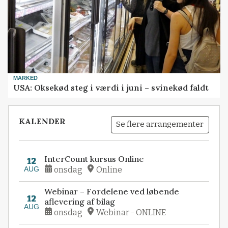
MARKED
USA: Oksekød steg i værdi i juni – svinekød faldt
KALENDER
Se flere arrangementer
InterCount kursus Online
12
AUG
onsdag
Online
Webinar – Fordelene ved løbende
12
aflevering af bilag
AUG
onsdag
Webinar - ONLINE