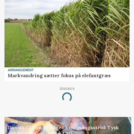
ARRANGEMENT
Markvandring sætter fokus på elefantgræs
Annonce
Loading...
GRISE
Danish Crown slår igen i noteringsstrid: Tysk
gab er 3 kroner – ikke 4,30