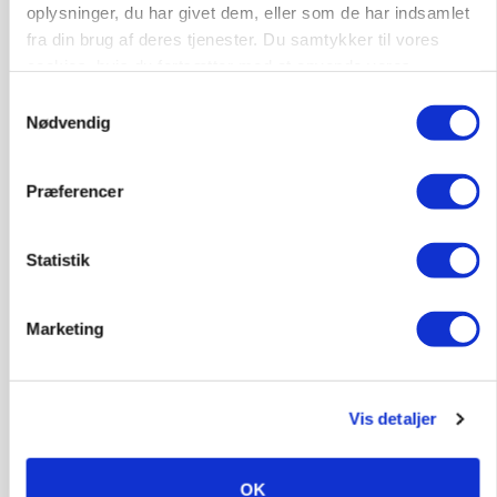
ULVE
oplysninger, du har givet dem, eller som de har indsamlet
Landmand vågnede ved lyden af skrigende kvier:
fra din brug af deres tjenester. Du samtykker til vores
Ulven stod på foderbordet
cookies, hvis du fortsætter med at anvende vores
hjemmeside.
Annonce
Samtykkevalg
Nødvendig
LEDER
Det er en uskik at udlægge et røgslør om
økoproduktion
Præferencer
Annonce
Loading...
Statistik
Marketing
HØST-TOUR
Vis detaljer
OK