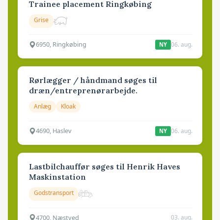
Trainee placement Ringkøbing
Grise
6950, Ringkøbing
06. aug.
NY
Rørlægger / håndmand søges til
dræn/entreprenørarbejde.
Anlæg
Kloak
4690, Haslev
06. aug.
NY
Lastbilchauffør søges til Henrik Haves
Maskinstation
Godstransport
4700, Næstved
03. aug.