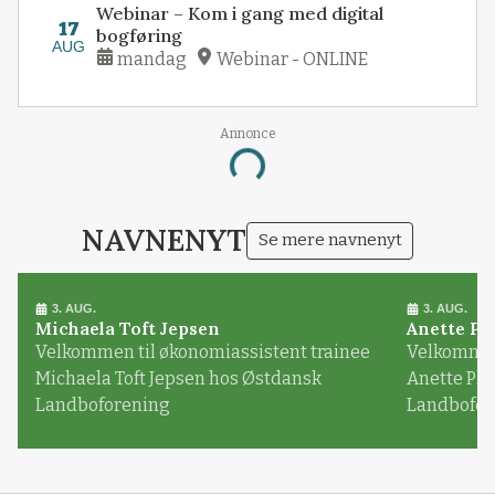
Webinar – Kom i gang med digital
17
bogføring
AUG
mandag
Webinar - ONLINE
Annonce
Loading...
NAVNENYT
Se mere navnenyt
3. AUG.
3. AUG.
Michaela Toft Jepsen
Anette Pl
Velkommen til økonomiassistent trainee
Velkommen 
Michaela Toft Jepsen hos Østdansk
Anette Pl
Landboforening
Landbofor