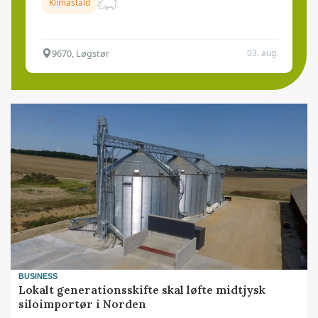
Klimastald
9670, Løgstør
03. aug.
BUSINESS
Lokalt generationsskifte skal løfte midtjysk
siloimportør i Norden