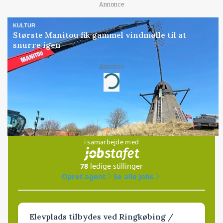
Annonce
KULTUR
Største Manitou fik gammel vindmølle til at
snurre igen
Annonce
Loading...
Jobs
i samarbejde med
78
ledige stillinger
Opret agent
Se alle jobs
Elevplads tilbydes ved Ringkøbing /