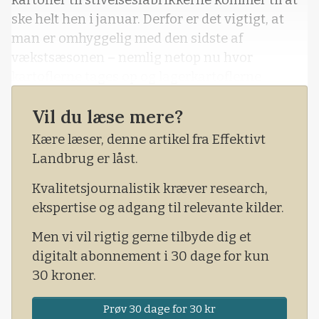
kartofler til stivelsesfabrikkerne kommer til at
ske helt hen i januar. Derfor er det vigtigt, at
man er omhyggelig med den sidste af
vækstsæsonen – nemlig netop nu hvor
kartoflerne tages op og lagerkartoflerne
lægges i kule .
Vil du læse mere?
- Skånsom optagning mindsker stivelsestabet
Kære læser, denne artikel fra Effektivt
og det samme gør en kartoffelkule, der er
Landbrug er låst.
placeret og etableret korrekt, siger Anette
Møller Sørensen, der er afdelingsleder for
Kvalitetsjournalistik kræver research,
kartoffelrådgivningen hos Sagro.
ekspertise og adgang til relevante kilder.
Men vi vil rigtig gerne tilbyde dig et
digitalt abonnement i 30 dage for kun
30 kroner.
Prøv 30 dage for 30 kr