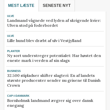
MEST LÆSTE
SENESTE NYT
ULVE
Landmand vågnede ved lyden af skrigende kvier:
Ulven stod på foderbordet
ULVE
Lille hund blev dræbt af ulv i Vestjylland
PLANTER
Ny sort understreger potentialet: Har høstet den
eneste mark i verden af sin slags
BUSINESS
32.500 stipladser skifter slagteri: En af landets
største producenter sender nu grisene til Danish
Crown
CAP-I-DANMARK
Bornholmsk landmand ærgrer sig over dansk
enegang