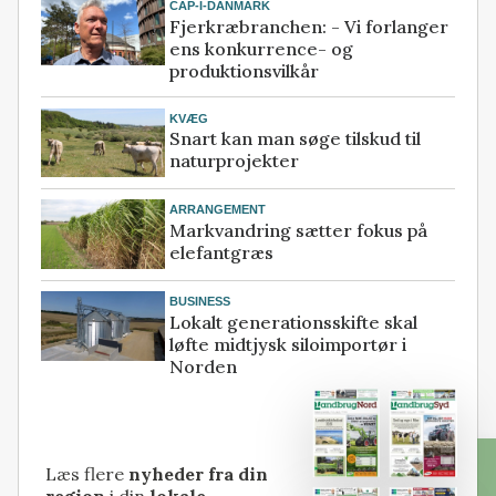
CAP-I-DANMARK
Fjerkræbranchen: - Vi forlanger
ens konkurrence- og
produktionsvilkår
KVÆG
Snart kan man søge tilskud til
naturprojekter
ARRANGEMENT
Markvandring sætter fokus på
elefantgræs
BUSINESS
Lokalt generationsskifte skal
løfte midtjysk siloimportør i
Norden
Læs flere
nyheder fra din
region
i din
lokale