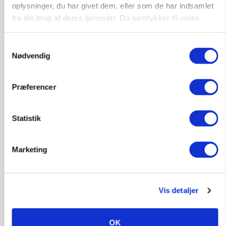
oplysninger, du har givet dem, eller som de har indsamlet
Annonce
fra din brug af deres tjenester. Du samtykker til vores
cookies, hvis du fortsætter med at anvende vores
MARKED
Russisk mælkepris dykker 23 procent
hjemmeside.
Samtykkevalg
Nødvendig
Annonce
Loading...
Præferencer
Statistik
Marketing
Vis detaljer
BUSINESS
OK
Fra mark til mur: Byggeriet kan åbne nyt