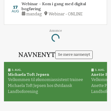
Webinar – Kom i gang med digital
17
bogføring
AUG
mandag
Webinar - ONLINE
Annonce
Loading...
NAVNENYT
Se mere navnenyt
3. AUG.
3. AUG.
Michaela Toft Jepsen
Anette Pl
Velkommen til økonomiassistent trainee
Velkommen 
Michaela Toft Jepsen hos Østdansk
Anette Pl
Landboforening
Landbofor