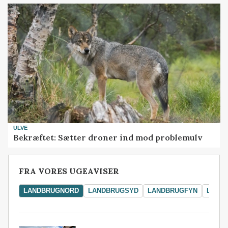
ULVE
Bekræftet: Sætter droner ind mod problemulv
FRA VORES UGEAVISER
LANDBRUGNORD
LANDBRUGSYD
LANDBRUGFYN
LAND