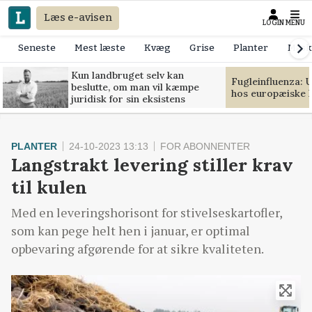
Læs e-avisen
LOGIN
MENU
Seneste
Mest læste
Kvæg
Grise
Planter
Mask
Kun landbruget selv kan
Fugleinfluenza: 
beslutte, om man vil kæmpe
hos europæiske 
juridisk for sin eksistens
PLANTER
24-10-2023 13:13
FOR ABONNENTER
Langstrakt levering stiller krav
til kulen
Med en leveringshorisont for stivelseskartofler,
som kan pege helt hen i januar, er optimal
opbevaring afgørende for at sikre kvaliteten.