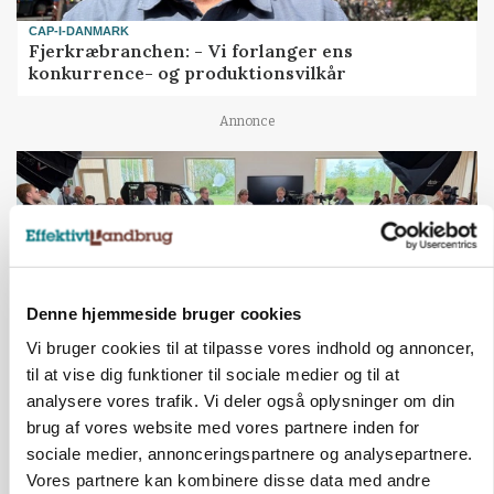
CAP-I-DANMARK
Fjerkræbranchen: - Vi forlanger ens
konkurrence- og produktionsvilkår
Annonce
Denne hjemmeside bruger cookies
Vi bruger cookies til at tilpasse vores indhold og annoncer,
til at vise dig funktioner til sociale medier og til at
analysere vores trafik. Vi deler også oplysninger om din
BUSINESS
brug af vores website med vores partnere inden for
Ejer eller medejer? Nyt tv-format udfordrer
sociale medier, annonceringspartnere og analysepartnere.
landbrugets ejerstruktur
Vores partnere kan kombinere disse data med andre