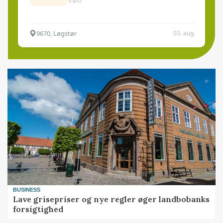
9670, Løgstør
03. aug.
BUSINESS
Lave grisepriser og nye regler øger landbobanks
forsigtighed