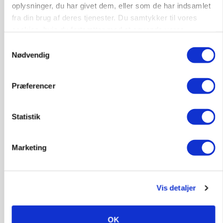
oplysninger, du har givet dem, eller som de har indsamlet
fra din brug af deres tjenester. Du samtykker til vores
Annonce
cookies, hvis du fortsætter med at anvende vores
ARRANGEMENT
hjemmeside.
Samtykkevalg
Markvandring sætter fokus på elefantgræs
Nødvendig
Annonce
Loading...
Præferencer
Statistik
Marketing
Vis detaljer
OK