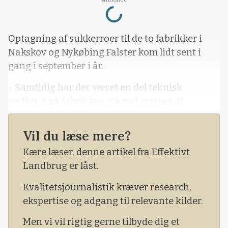
Loading...
Optagning af sukkerroer til de to fabrikker i
Nakskov og Nykøbing Falster kom lidt sent i
gang i september i år.
- Samtidig har der været en del teknisk
nedbrud på fabrikken. Så ved starten af
november var vi omkring 300 hektar roer
bagud i forhold til planen, fortæller Kristoffer
Vil du læse mere?
Rasmussen, der ejer Halsted Maskinstation på
Kære læser, denne artikel fra Effektivt
Vestlolland, mens han kører i én af sine i alt syv
Landbrug er låst.
lastbiler på vej med endnu et læs roer til
fabrikken i Nakskov.
Kvalitetsjournalistik kræver research,
ekspertise og adgang til relevante kilder.
Men vi vil rigtig gerne tilbyde dig et