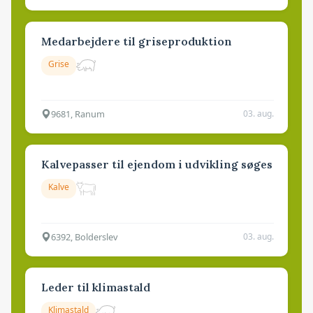
Medarbejdere til griseproduktion
Grise
9681, Ranum
03. aug.
Kalvepasser til ejendom i udvikling søges
Kalve
6392, Bolderslev
03. aug.
Leder til klimastald
Klimastald