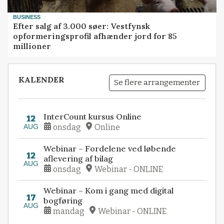
BUSINESS
Efter salg af 3.000 søer: Vestfynsk
opformeringsprofil afhænder jord for 85
millioner
KALENDER
Se flere arrangementer
InterCount kursus Online
12
AUG
onsdag
Online
Webinar – Fordelene ved løbende
12
aflevering af bilag
AUG
onsdag
Webinar - ONLINE
Webinar – Kom i gang med digital
17
bogføring
AUG
mandag
Webinar - ONLINE