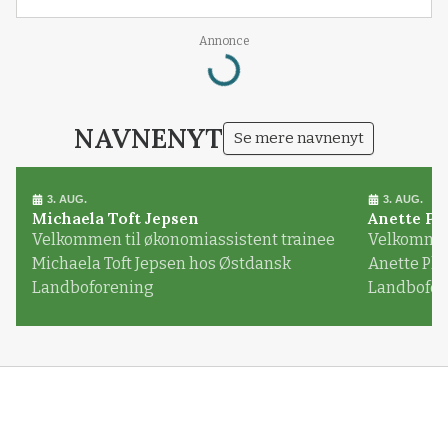
Annonce
Loading...
NAVNENYT
Se mere navnenyt
3. AUG.
3. AUG.
Michaela Toft Jepsen
Anette Pl
Velkommen til økonomiassistent trainee
Velkommen 
Michaela Toft Jepsen hos Østdansk
Anette Pl
Landboforening
Landbofor