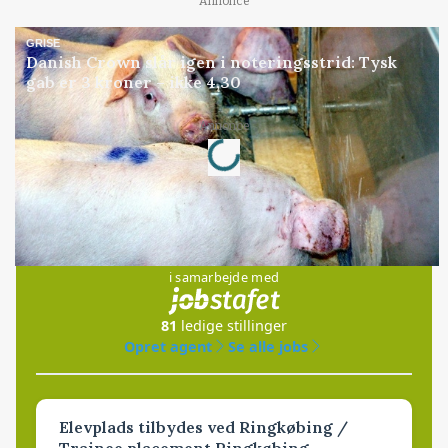
Annonce
GRISE
Danish Crown slår igen i noteringsstrid: Tysk
gab er 3 kroner – ikke 4,30
Loading...
Annonce
Jobs
i samarbejde med
81
ledige stillinger
Opret agent
Se alle jobs
Elevplads tilbydes ved Ringkøbing /
Trainee placement Ringkøbing