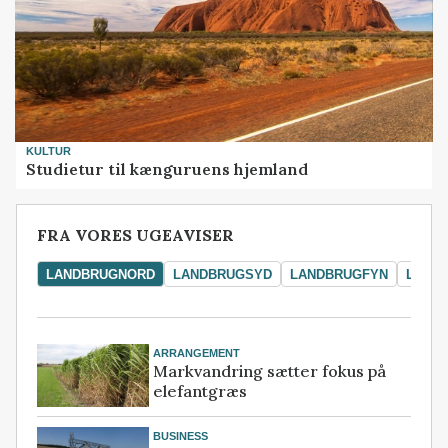
KULTUR
Studietur til kænguruens hjemland
FRA VORES UGEAVISER
LANDBRUGNORD
LANDBRUGSYD
LANDBRUGFYN
LAND
ARRANGEMENT
Markvandring sætter fokus på
elefantgræs
BUSINESS