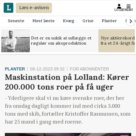
Læs e-avisen
LOGIN
MENU
Seneste
Mest læste
Kvæg
Grise
Planter
Mask
Det er en uskik at udlægge et
Nye aktierekorde
røgslør om økoproduktion
fra et 24-årigt f
PLANTER
08-12-2023 09:32
FOR ABONNENTER
Maskinstation på Lolland: Kører
200.000 tons roer på få uger
- Yderligere skal vi nu køre svenske roer, der her
fra onsdag dagligt kommer ind med cirka 3.000
tons med skib, fortæller Kristoffer Rasmussen, som
har 25 mand i gang med roerne.