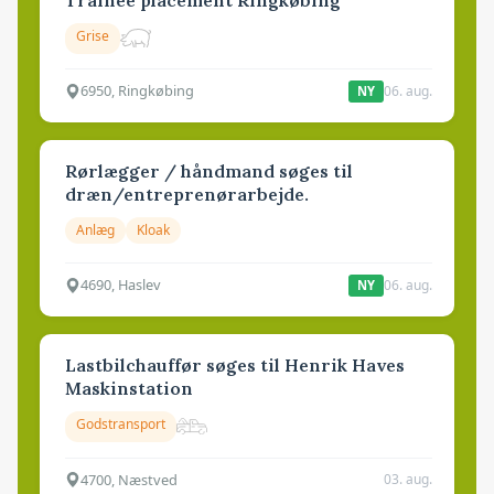
Grise
6950, Ringkøbing
06. aug.
NY
Rørlægger / håndmand søges til
dræn/entreprenørarbejde.
Anlæg
Kloak
4690, Haslev
06. aug.
NY
Lastbilchauffør søges til Henrik Haves
Maskinstation
Godstransport
4700, Næstved
03. aug.