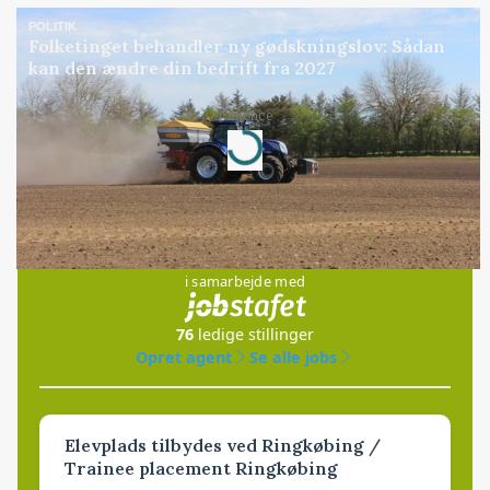
POLITIK
Folketinget behandler ny gødskningslov: Sådan
kan den ændre din bedrift fra 2027
Annonce
Loading...
Jobs
i samarbejde med
76
ledige stillinger
Opret agent
Se alle jobs
Elevplads tilbydes ved Ringkøbing /
Trainee placement Ringkøbing