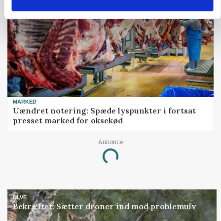
MARKED
Uændret notering: Spæde lyspunkter i fortsat
presset marked for oksekød
Annonce
Loading...
ULVE
Bekræftet: Sætter droner ind mod problemulv