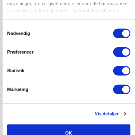
oplysninger, du har givet dem, eller som de har indsamlet
PLANTER
fra din brug af deres tjenester. Du samtykker til vores
Før såmaskinen kører: Her er efterårets største
skadedyrsrisici
cookies, hvis du fortsætter med at anvende vores
hjemmeside.
Samtykkevalg
Nødvendig
Præferencer
Statistik
Marketing
MARKED
Grisebestanden stiger trods svagere
avlsbestand
Vis detaljer
OK