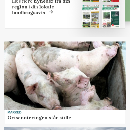
Læs flere
nyheder fra din
region
i din
lokale
landbrugsavis
MARKED
Grisenoteringen står stille