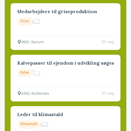
Medarbejdere til griseproduktion
Grise
9681, Ranum
03. aug.
Kalvepasser til ejendom i udvikling søges
Kalve
6392, Bolderslev
03. aug.
Leder til klimastald
Klimastald