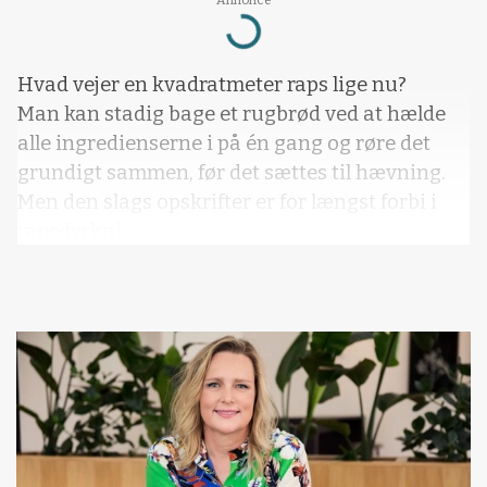
Annonce
Loading...
Hvad vejer en kvadratmeter raps lige nu?
Man kan stadig bage et rugbrød ved at hælde
alle ingredienserne i på én gang og røre det
grundigt sammen, før det sættes til hævning.
Men den slags opskrifter er for længst forbi i
rapsdyrkni
Vil du læse mere?
Kære læser, denne artikel fra Effektivt
Landbrug er låst.
Kvalitetsjournalistik kræver research,
ekspertise og adgang til relevante kilder.
Men vi vil rigtig gerne tilbyde dig et