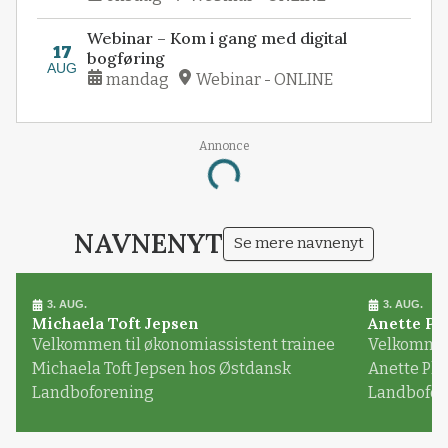
Webinar – Kom i gang med digital
17
bogføring
AUG
mandag
Webinar - ONLINE
Annonce
Loading...
NAVNENYT
Se mere navnenyt
3. AUG.
3. AUG.
Michaela Toft Jepsen
Anette Pl
Velkommen til økonomiassistent trainee
Velkommen 
Michaela Toft Jepsen hos Østdansk
Anette Pl
Landboforening
Landbofor