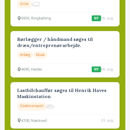
Grise
6950, Ringkøbing
06. aug.
NY
Rørlægger / håndmand søges til
dræn/entreprenørarbejde.
Anlæg
Kloak
4690, Haslev
06. aug.
NY
Lastbilchauffør søges til Henrik Haves
Maskinstation
Godstransport
4700, Næstved
03. aug.