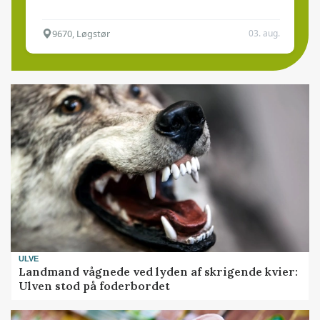
9670, Løgstør
03. aug.
ULVE
Landmand vågnede ved lyden af skrigende kvier:
Ulven stod på foderbordet