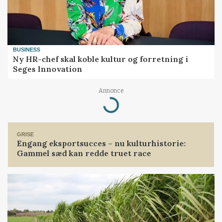
digitalt abonnement i 30 dage for kun
30 kroner.
Prøv 30 dage for 30 kr
BUSINESS
Ny HR-chef skal koble kultur og forretning i
Allerede abonnement?
Log ind her
Seges Innovation
Annonce
Loading...
Planter
GRISE
Engang eksportsucces – nu kulturhistorie:
Gammel sæd kan redde truet race