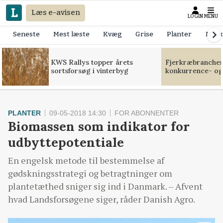
Læs e-avisen
LOGIN
MENU
Seneste
Mest læste
Kvæg
Grise
Planter
Mask
KWS Rallys topper årets
Fjerkræbranchen:
sortsforsøg i vinterbyg
konkurrence- og
PLANTER
09-05-2018 14:30
FOR ABONNENTER
Biomassen som indikator for
udbyttepotentiale
En engelsk metode til bestemmelse af
gødskningsstrategi og betragtninger om
plantetæthed sniger sig ind i Danmark. – Afvent
hvad Landsforsøgene siger, råder Danish Agro.