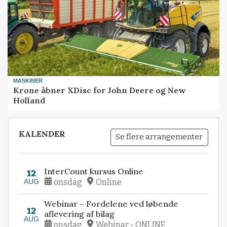
MASKINER
Krone åbner XDisc for John Deere og New
Holland
KALENDER
Se flere arrangementer
InterCount kursus Online
12
AUG
onsdag
Online
Webinar – Fordelene ved løbende
12
aflevering af bilag
AUG
onsdag
Webinar - ONLINE