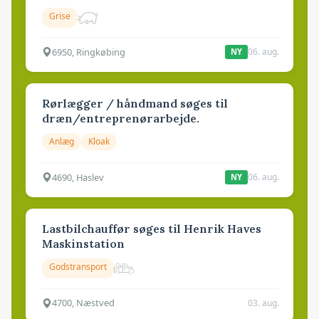
Grise
6950, Ringkøbing
06. aug.
NY
Rørlægger / håndmand søges til
dræn/entreprenørarbejde.
Anlæg
Kloak
4690, Haslev
06. aug.
NY
Lastbilchauffør søges til Henrik Haves
Maskinstation
Godstransport
4700, Næstved
03. aug.