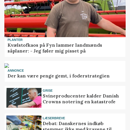
PLANTER
Kvælstofkaos på Fyn lammer landmænds
såplaner: - Jeg føler mig pisset på
ANNONCE
Der kan være penge gemt, i foderstrategien
GRISE
Svineproducenter kalder Danish
Crowns notering en katastrofe
LÆSERBREVE
Debat: Danskernes indkøb
stemmer ikke med kravene til