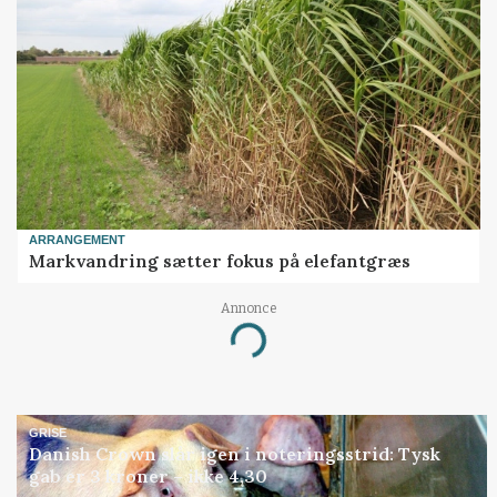
ARRANGEMENT
Markvandring sætter fokus på elefantgræs
Annonce
Loading...
GRISE
Danish Crown slår igen i noteringsstrid: Tysk
gab er 3 kroner – ikke 4,30