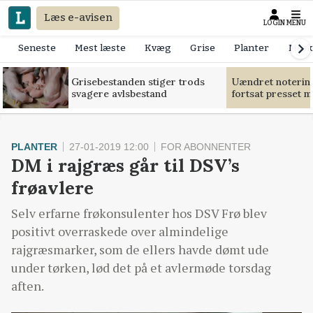
Læs e-avisen
LOGIN
MENU
Seneste
Mest læste
Kvæg
Grise
Planter
Mask
Grisebestanden stiger trods
Uændret notering
svagere avlsbestand
fortsat presset 
PLANTER
27-01-2019 12:00
FOR ABONNENTER
DM i rajgræs går til DSV’s
frøavlere
Selv erfarne frøkonsulenter hos DSV Frø blev
positivt overraskede over almindelige
rajgræsmarker, som de ellers havde dømt ude
under tørken, lød det på et avlermøde torsdag
aften.