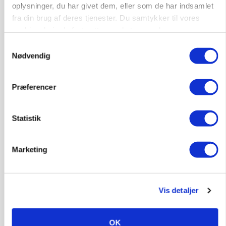
Landmand vågnede ved lyden af skrigende kvier:
oplysninger, du har givet dem, eller som de har indsamlet
Ulven stod på foderbordet
fra din brug af deres tjenester. Du samtykker til vores
cookies, hvis du fortsætter med at anvende vores
Annonce
hjemmeside.
Samtykkevalg
Nødvendig
LEDER
Det er en uskik at udlægge et røgslør om
økoproduktion
Præferencer
Annonce
Loading...
Statistik
HØST-TOUR
Marketing
Vis detaljer
OK