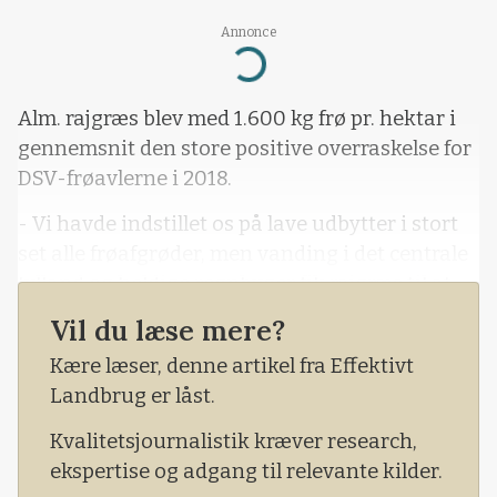
Annonce
Loading...
Alm. rajgræs blev med 1.600 kg frø pr. hektar i
gennemsnit den store positive overraskelse for
DSV-frøavlerne i 2018.
- Vi havde indstillet os på lave udbytter i stort
set alle frøafgrøder, men vanding i det centrale
Jylland og heldige regnbyger fik rajgræs til at
blive over middeludbytte i gennemsnit,
Vil du læse mere?
fortæller avlschef Carsten H. Jørgensen ved
Kære læser, denne artikel fra Effektivt
DSVs avlermøde torsdag aften i Middelfart.
Landbrug er låst.
- Ser vi generelt på DSV-
Kvalitetsjournalistik kræver research,
ekspertise og adgang til relevante kilder.