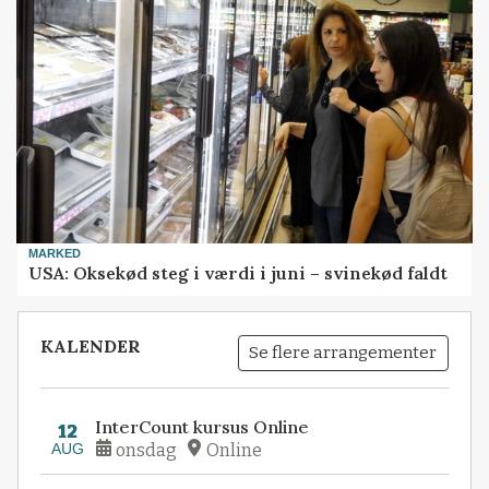
MARKED
USA: Oksekød steg i værdi i juni – svinekød faldt
KALENDER
Se flere arrangementer
InterCount kursus Online
12
AUG
onsdag
Online