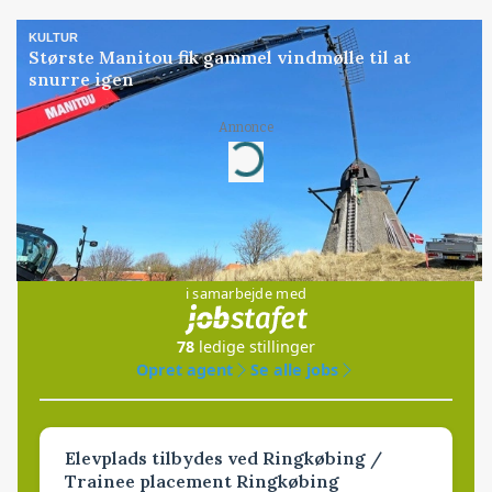
KULTUR
Største Manitou fik gammel vindmølle til at
snurre igen
Annonce
Loading...
Jobs
i samarbejde med
78
ledige stillinger
Opret agent
Se alle jobs
Elevplads tilbydes ved Ringkøbing /
Trainee placement Ringkøbing