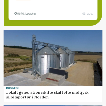
9670, Løgstør
03. aug.
BUSINESS
Lokalt generationsskifte skal løfte midtjysk
siloimportør i Norden