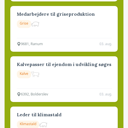
Medarbejdere til griseproduktion
Grise
9681, Ranum
03. aug.
Kalvepasser til ejendom i udvikling søges
Kalve
6392, Bolderslev
03. aug.
Leder til klimastald
Klimastald