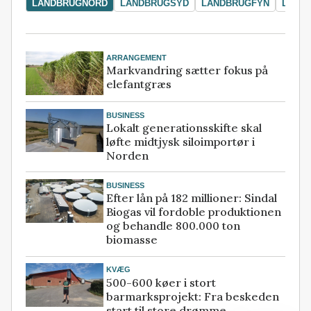
LANDBRUGNORD
LANDBRUGSYD
LANDBRUGFYN
LAND
ARRANGEMENT
Markvandring sætter fokus på
elefantgræs
BUSINESS
Lokalt generationsskifte skal
løfte midtjysk siloimportør i
Norden
BUSINESS
Efter lån på 182 millioner: Sindal
Biogas vil fordoble produktionen
og behandle 800.000 ton
biomasse
KVÆG
500-600 køer i stort
barmarksprojekt: Fra beskeden
start til store drømme