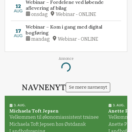
Webinar – Fordelene ved løbende
12
aflevering af bilag
AUG
onsdag
Webinar - ONLINE
Webinar – Kom i gang med digital
17
bogføring
AUG
mandag
Webinar - ONLINE
Annonce
Loading...
NAVNENYT
Se mere navnenyt
3. AUG.
3. AUG.
Michaela Toft Jepsen
Anette Pl
Velkommen til økonomiassistent trainee
Velkommen 
Michaela Toft Jepsen hos Østdansk
Anette Pl
Landboforening
Landbofor