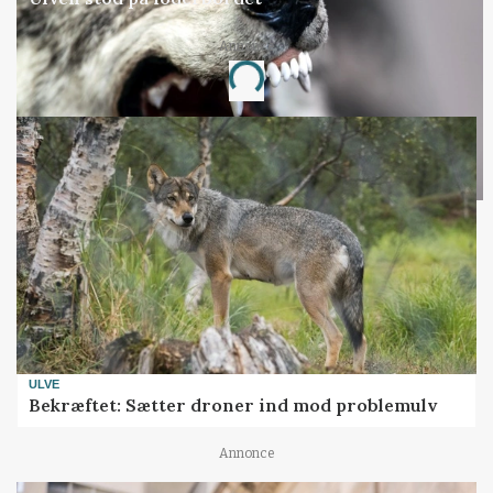
Annonce
Loading...
ULVE
Bekræftet: Sætter droner ind mod problemulv
Annonce