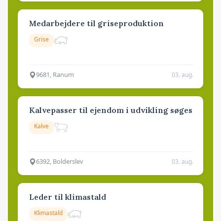
Medarbejdere til griseproduktion
Grise
9681, Ranum
03. aug.
Kalvepasser til ejendom i udvikling søges
Kalve
6392, Bolderslev
03. aug.
Leder til klimastald
Klimastald