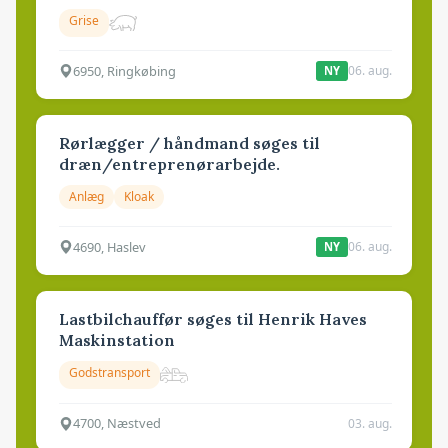
Grise
6950, Ringkøbing
06. aug.
NY
Rørlægger / håndmand søges til
dræn/entreprenørarbejde.
Anlæg
Kloak
4690, Haslev
06. aug.
NY
Lastbilchauffør søges til Henrik Haves
Maskinstation
Godstransport
4700, Næstved
03. aug.