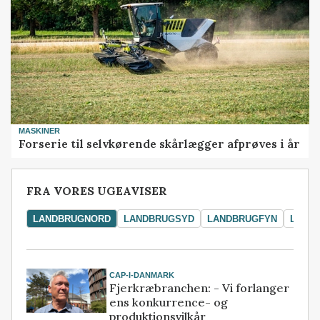
MASKINER
Forserie til selvkørende skårlægger afprøves i år
FRA VORES UGEAVISER
LANDBRUGNORD
LANDBRUGSYD
LANDBRUGFYN
LAND
CAP-I-DANMARK
Fjerkræbranchen: - Vi forlanger
ens konkurrence- og
produktionsvilkår