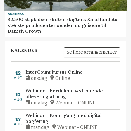
BUSINESS
32.500 stipladser skifter slagteri: En af landets
største producenter sender nu grisene til
Danish Crown
KALENDER
Se flere arrangementer
InterCount kursus Online
12
AUG
onsdag
Online
Webinar – Fordelene ved løbende
12
aflevering af bilag
AUG
onsdag
Webinar - ONLINE
Webinar – Kom i gang med digital
17
bogføring
AUG
mandag
Webinar - ONLINE