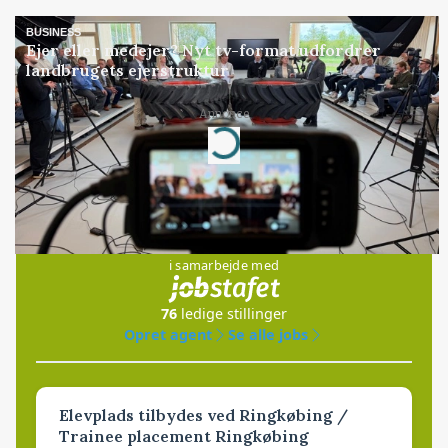
BUSINESS
Ejer eller medejer? Nyt tv-format udfordrer
landbrugets ejerstruktur
Annonce
Loading...
Jobs
i samarbejde med
76
ledige stillinger
Opret agent
Se alle jobs
Elevplads tilbydes ved Ringkøbing /
Trainee placement Ringkøbing