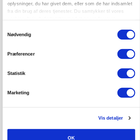
protestgruppe vil demonstrere mod ny
oplysninger, du har givet dem, eller som de har indsamlet
gødskningslov
fra din brug af deres tjenester. Du samtykker til vores
cookies, hvis du fortsætter med at anvende vores
Annonce
hjemmeside.
Samtykkevalg
Nødvendig
KVÆG
Snart kan man søge tilskud til naturprojekter
Præferencer
Annonce
Loading...
Statistik
Marketing
Vis detaljer
OK