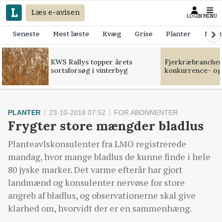
Læs e-avisen
LOGIN
MENU
Seneste
Mest læste
Kvæg
Grise
Planter
Mask
KWS Rallys topper årets
Fjerkræbranchen:
sortsforsøg i vinterbyg
konkurrence- og
PLANTER
23-10-2018 07:52
FOR ABONNENTER
Frygter store mængder bladlus
Planteavlskonsulenter fra LMO registrerede
mandag, hvor mange bladlus de kunne finde i hele
80 jyske marker. Det varme efterår har gjort
landmænd og konsulenter nervøse for store
angreb af bladlus, og observationerne skal give
klarhed om, hvorvidt der er en sammenhæng.