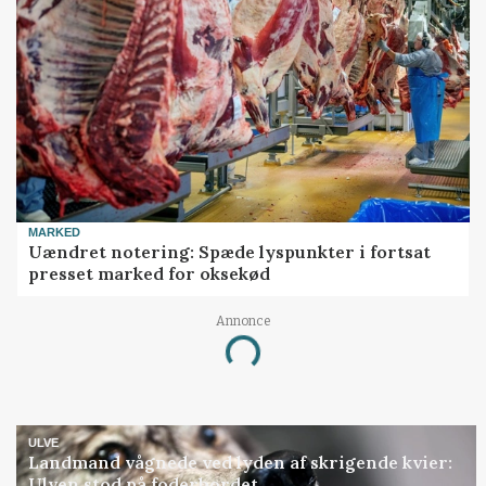
MARKED
Uændret notering: Spæde lyspunkter i fortsat
presset marked for oksekød
Annonce
Loading...
ULVE
Landmand vågnede ved lyden af skrigende kvier:
Ulven stod på foderbordet