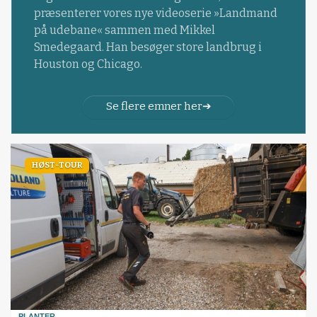
præsenterer vores nye videoserie »Landmand
på udebane« sammen med Mikkel
Smedegaard. Han besøger store landbrug i
Houston og Chicago.
Se flere emner her
HØST-TOUR
PLANTER