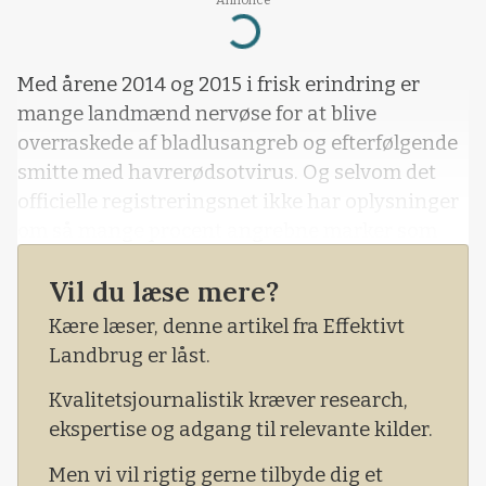
Annonce
Loading...
Med årene 2014 og 2015 i frisk erindring er
mange landmænd nervøse for at blive
overraskede af bladlusangreb og efterfølgende
smitte med havrerødsotvirus. Og selvom det
officielle registreringsnet ikke har oplysninger
om så mange procent angrebne marker som
frygtet, har LMO’s 40 planteavlskonsulenter
Vil du læse mere?
alligevel besluttet, at de vil tælle bladlus på i alt
80 marker fordelt fra Vejle i syd til Østervrå i
Kære læser, denne artikel fra Effektivt
nord, for at komme utrygh
Landbrug er låst.
Kvalitetsjournalistik kræver research,
ekspertise og adgang til relevante kilder.
Men vi vil rigtig gerne tilbyde dig et