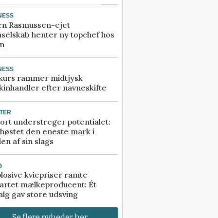
NESS
en Rasmussen-ejet
selskab henter ny topchef hos
an
NESS
kurs rammer midtjysk
inhandler efter navneskifte
TER
ort understreger potentialet:
høstet den eneste mark i
en af sin slags
G
losive kviepriser ramte
artet mælkeproducent: Ét
alg gav store udsving
Se flere nyheder her