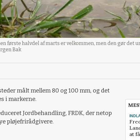
n første halvdel af marts er velkommen, men den gør det u
ørgen Bak
 steder målt mellem 80 og 100 mm, og det
es i markerne.
MES
educeret Jordbehandling, FRDK, der netop
INDL
e pløjefrirådgivere.
Fred
Land
at f