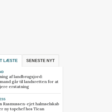
T LÆSTE
SENESTE NYT
ND
ning af landbrugsjord:
and går til landsretten for at
jere erstatning
ESS
n Rasmussen-ejet halmselskab
r ny topchef hos Tican