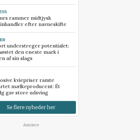
ESS
urs rammer midtjysk
inhandler efter navneskifte
TER
rt understreger potentialet:
høstet den eneste mark i
n af sin slags
osive kviepriser ramte
artet mælkeproducent: Ét
lg gav store udsving
Se flere nyheder her
Annonce