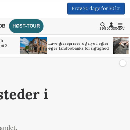
Prøv 30 dage for 30 kr.
OB
HØST-TOUR
SØG
LOGIN
MENU
åb
Lave grisepriser og nye regler
på 3
øger landbobanks forsigtighed
teder i
landet.