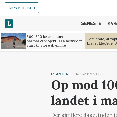
Læs e-avisen
SENESTE
KV
500-600 køer i stort
Befriende, at to
barmarksprojekt: Fra beskeden
blevet klogere. D
start til store drømme
PLANTER
14-03-2019 21:00
Op mod 100
landet i m
Der går flere dage, inden j