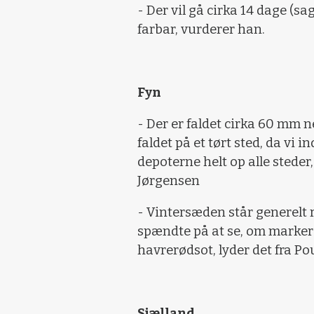
- Der vil gå cirka 14 dage (sa
farbar, vurderer han.
Fyn
- Der er faldet cirka 60 mm ne
faldet på et tørt sted, da vi i
depoterne helt op alle steder,
Jørgensen
- Vintersæden står generelt ri
spændte på at se, om marker
havrerødsot, lyder det fra Po
Sjælland