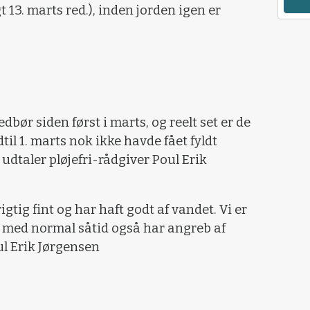
gt 13. marts red.), inden jorden igen er
dbør siden først i marts, og reelt set er de
ndtil 1. marts nok ikke havde fået fyldt
 udtaler pløjefri-rådgiver Poul Erik
gtig fint og har haft godt af vandet. Vi er
 med normal såtid også har angreb af
ul Erik Jørgensen