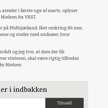
 arealer i første uge af marts, oplyser
 Nielsen fra VKST.
bor på Midtsjælland, fået omkring 86 mm.
ænene og steder med småsøer, hvor
vådt og jeg tror, at dem der fik
r vinteren, skal være rigtig tilfredse
eby Nielsen.
der i indbakken
Tilmeld