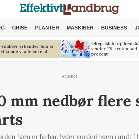
ÆG
GRISE
PLANTER
MASKINER
BUSINESS
J
Olieprisfald og fredsh
predaktør erkender, hun er
sender F5-renten ned 
et kunne vi alle lære af
procent
Annonce
 mm nedbør flere s
arts
orden igen er farbar, lyder vurderingen rundt i 