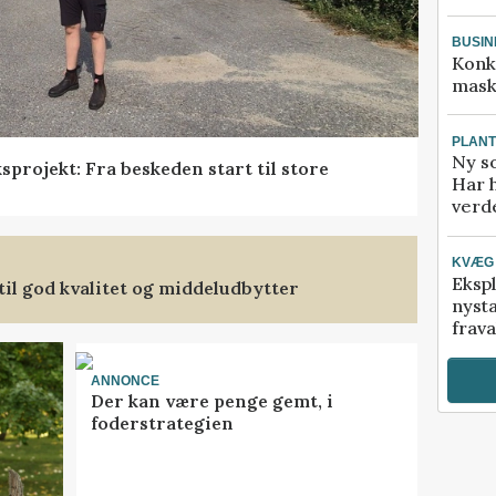
BUSIN
Konk
mask
PLAN
Ny so
projekt: Fra beskeden start til store
Har 
verde
KVÆG
Ekspl
il god kvalitet og middeludbytter
nyst
frava
ANNONCE
Der kan være penge gemt, i
foderstrategien