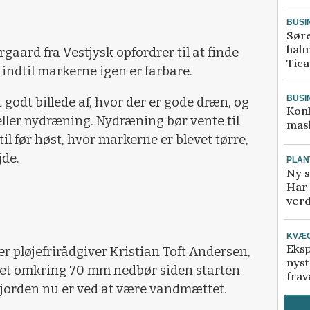
BUSI
Sør
halm
gaard fra Vestjysk opfordrer til at finde
Tic
, indtil markerne igen er farbare.
BUSI
godt billede af, hvor der er gode dræn, og
Kon
eller nydræning. Nydræning bør vente til
mask
il før høst, hvor markerne er blevet tørre,
jde.
PLAN
Ny s
Har 
verd
KVÆ
Eksp
er pløjefrirådgiver Kristian Toft Andersen,
nyst
et omkring 70 mm nedbør siden starten
frav
t jorden nu er ved at være vandmættet.