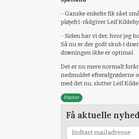
- Ganske enkelte fik sået små
pløjefri-rådgiver Leif Kildeby
- Siden har vi der, hvor jeg 
Så nu er der godt skub i dr
dræningen ikke er optimal.
Det er nu mere normalt forårs
nedmuldet efterafgrøderne ove
med det nu, slutter Leif Kild
Planter
Få aktuelle nyhe