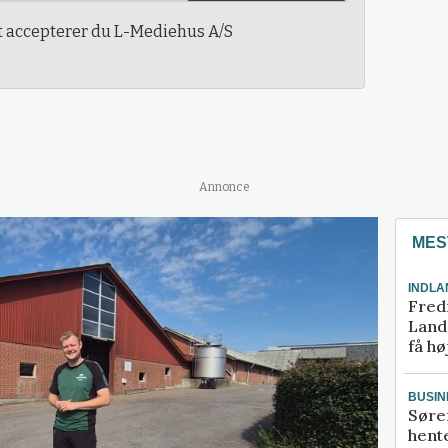
t accepterer du L-Mediehus A/S
Annonce
MES
INDLA
Fred
Landm
få hø
BUSIN
Søre
hente