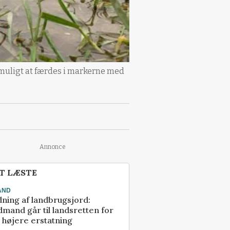
muligt at færdes i markerne med
Annonce
T LÆSTE
AND
ning af landbrugsjord:
mand går til landsretten for
å højere erstatning