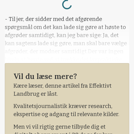
- Til jer, der sidder med det afgørende
spørgsmål om det kan lade sig gøre at høste to
afgrøder samtidigt, kan jeg bare sige: Ja, det
kan sagtens lade sig gøre, man skal bare vælge
afgrøder, der modner samtidigt.Der var ingen
hjælp at hente ved at trække det lavpraktiske
praksiskort om høstproblemer, da professor
Vil du læse mere?
Erik Steen Jensen – fra Sveriges
Landbrugsuniversitet i Alnarp nær Malmø –
Kære læser, denne artikel fra Effektivt
fortalte om det EU-støttede Remix-projekt om
Landbrug er låst.
samdyrkning ved FRDK’s generalforsamling i
Kvalitetsjournalistik kræver research,
sidste uge. Og spørgsmålet om samtidigt
ekspertise og adgang til relevante kilder.
såtidspunkt blev slet ikke berørt i den
forståelse, at det problem er for længst både
Men vi vil rigtig gerne tilbyde dig et
løst, praktiseret og understøttet af nyere