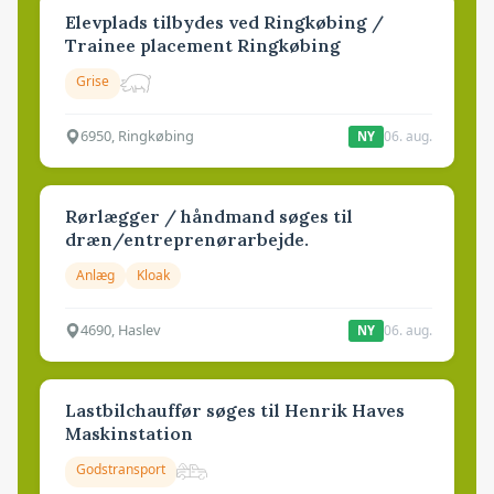
Elevplads tilbydes ved Ringkøbing /
Trainee placement Ringkøbing
Grise
6950, Ringkøbing
06. aug.
NY
Rørlægger / håndmand søges til
dræn/entreprenørarbejde.
Anlæg
Kloak
4690, Haslev
06. aug.
NY
Lastbilchauffør søges til Henrik Haves
Maskinstation
Godstransport