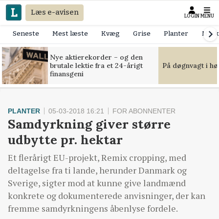
Læs e-avisen
LOGIN
MENU
Seneste
Mest læste
Kvæg
Grise
Planter
Mask
Nye aktierekorder – og den
brutale lektie fra et 24-årigt
På døgnvagt i hø
finansgeni
PLANTER
05-03-2018 16:21
FOR ABONNENTER
Samdyrkning giver større
udbytte pr. hektar
Et flerårigt EU-projekt, Remix cropping, med
deltagelse fra ti lande, herunder Danmark og
Sverige, sigter mod at kunne give landmænd
konkrete og dokumenterede anvisninger, der kan
fremme samdyrkningens åbenlyse fordele.