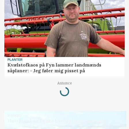
PLANTER
Kvælstofkaos på Fyn lammer landmænds
såplaner: - Jeg føler mig pisset på
Annonce
Loading...
MARKED
Høstpres kan sænke hvedeprisen yderligere