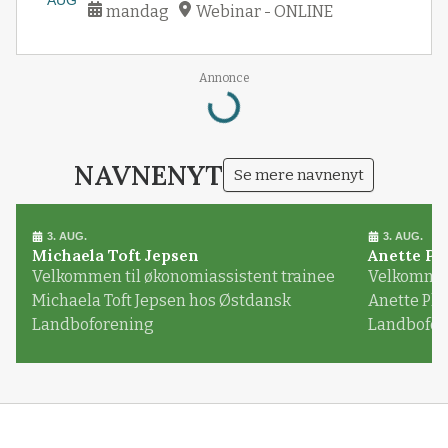
mandag
Webinar - ONLINE
Annonce
Loading...
NAVNENYT
Se mere navnenyt
3. AUG.
3. AUG.
Michaela Toft Jepsen
Anette Pl
Velkommen til økonomiassistent trainee
Velkommen 
Michaela Toft Jepsen hos Østdansk
Anette Pl
Landboforening
Landbofor