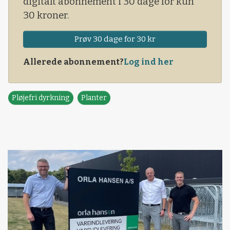
digitalt abonnement i 30 dage for kun
teknologiske muligheder.Ti EU-lande
30 kroner.
medvirker i Remix-projektet, herunder også
Danmark med professor Henrik Haugaard-
Prøv 30 dage for 30 kr
Nielsen fra RUC i spidsen.
Allerede abonnement?
Log ind her
Pløjefri dyrkning
Planter