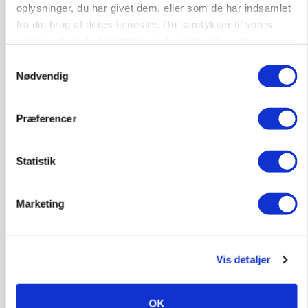
oplysninger, du har givet dem, eller som de har indsamlet
MASKINER
Forserie til selvkørende skårlægger afprøves i år
fra din brug af deres tjenester. Du samtykker til vores
cookies, hvis du fortsætter med at anvende vores
Annonce
hjemmeside.
Samtykkevalg
Nødvendig
ARRANGEMENT
Markvandring sætter fokus på elefantgræs
Præferencer
Annonce
Loading...
Statistik
Marketing
Vis detaljer
OK