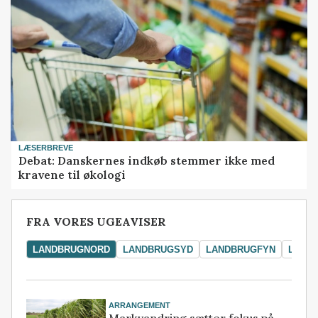
LÆSERBREVE
Debat: Danskernes indkøb stemmer ikke med
kravene til økologi
FRA VORES UGEAVISER
LANDBRUGNORD
LANDBRUGSYD
LANDBRUGFYN
LAND
ARRANGEMENT
Markvandring sætter fokus på