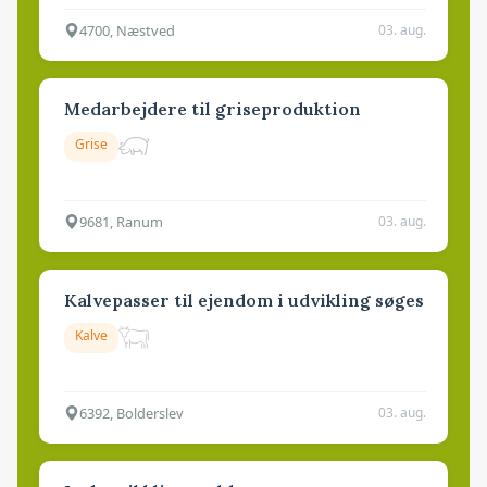
4700, Næstved
03. aug.
Medarbejdere til griseproduktion
Grise
9681, Ranum
03. aug.
Kalvepasser til ejendom i udvikling søges
Kalve
6392, Bolderslev
03. aug.