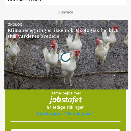
Annonce
ØKOLOGI
Klimaberegning er ikke nok: Økologisk fjerkræ
skal vurderes bredere
Loading...
Annonce
Jobs
i samarbejde med
81
ledige stillinger
Opret agent
Se alle jobs