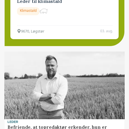
Leder til klimastald
Klimastald
9670, Løgstør
03. aug.
LEDER
Befriende, at topredaktør erkender, hun er