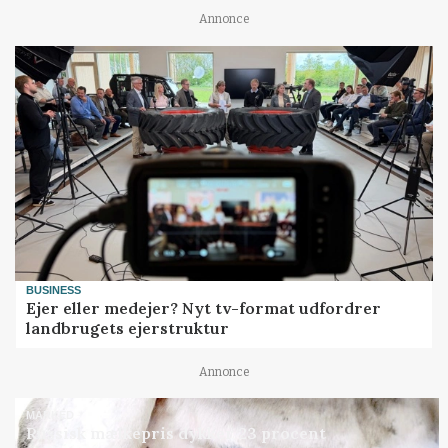
Annonce
BUSINESS
Ejer eller medejer? Nyt tv-format udfordrer
landbrugets ejerstruktur
Annonce
MARKED
Russisk mælkepris dykker 23 procent