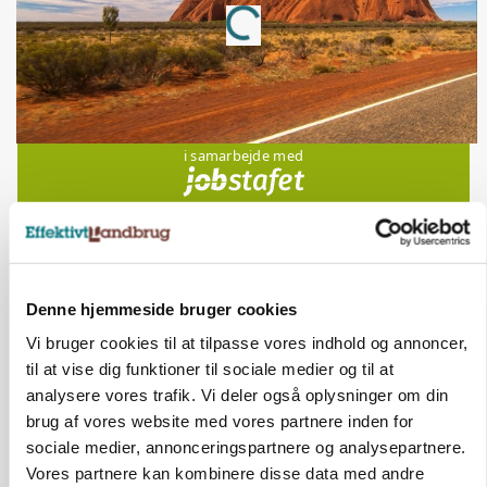
Loading...
Jobs
i samarbejde med
70
ledige stillinger
Opret agent
Se alle jobs
Denne hjemmeside bruger cookies
Elevplads tilbydes ved Ringkøbing /
Trainee placement Ringkøbing
Vi bruger cookies til at tilpasse vores indhold og annoncer,
til at vise dig funktioner til sociale medier og til at
Grise
analysere vores trafik. Vi deler også oplysninger om din
brug af vores website med vores partnere inden for
6950, Ringkøbing
06. aug.
sociale medier, annonceringspartnere og analysepartnere.
Vores partnere kan kombinere disse data med andre