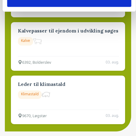
9681, Ranum
03. aug.
Kalvepasser til ejendom i udvikling søges
Kalve
6392, Bolderslev
03. aug.
Leder til klimastald
Klimastald
9670, Løgstør
03. aug.