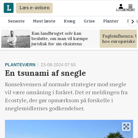
Læs e-avisen
LOGIN
MENU
Seneste
Mest læste
Kvæg
Grise
Planter
Mask
Kun landbruget selv kan
Fugleinfluenza: 
beslutte, om man vil kæmpe
hos europæiske 
juridisk for sin eksistens
PLANTEVÆRN
23-08-2024 07:55
En tsunami af snegle
Konsekvensen af normale strategier mod snegle
vil være omsåning i foråret. Det er meldingen fra
Ecostyle, der gør opmærksom på forskelle i
sneglemidlernes godkendelser.