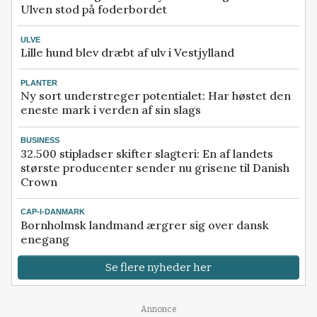
Ulven stod på foderbordet
ULVE
Lille hund blev dræbt af ulv i Vestjylland
PLANTER
Ny sort understreger potentialet: Har høstet den
eneste mark i verden af sin slags
BUSINESS
32.500 stipladser skifter slagteri: En af landets
største producenter sender nu grisene til Danish
Crown
CAP-I-DANMARK
Bornholmsk landmand ærgrer sig over dansk
enegang
Se flere nyheder her
Annonce