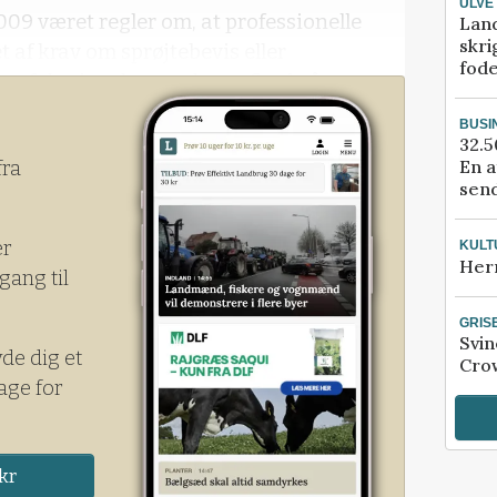
ULVE
09 været regler om, at professionelle
Lan
skri
t af krav om sprøjtebevis eller
fod
t opfølgningskursus hvert fjerde år.
BUSI
32.5
En a
fra
send
er
KULT
Her
gang til
GRIS
Svin
yde dig et
Crow
age for
kr