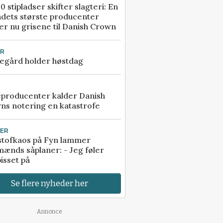
0 stipladser skifter slagteri: En
ndets største producenter
r nu grisene til Danish Crown
UR
egård holder høstdag
eproducenter kalder Danish
ns notering en katastrofe
TER
stofkaos på Fyn lammer
ænds såplaner: - Jeg føler
isset på
Se flere nyheder her
Annonce