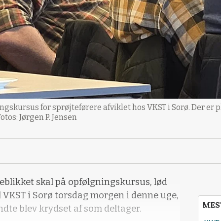
ingskursus for sprøjteførere afviklet hos VKST i Sorø. Der er 
otos: Jørgen P. Jensen
øjeblikket skal på opfølgningskursus, lød
 VKST i Sorø torsdag morgen i denne uge,
MES
dte blev krydset af som deltager.