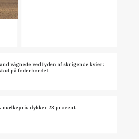
n
nd vågnede ved lyden af skrigende kvier:
stod på foderbordet
k mælkepris dykker 23 procent