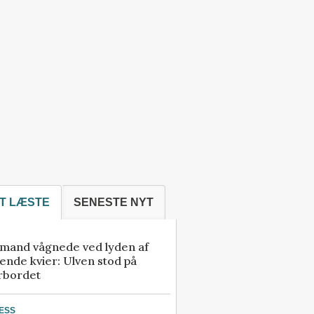
T LÆSTE
SENESTE NYT
mand vågnede ved lyden af
ende kvier: Ulven stod på
rbordet
ESS