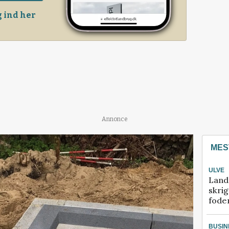
 ind her
Annonce
MES
ULVE
Land
skrig
fode
BUSIN