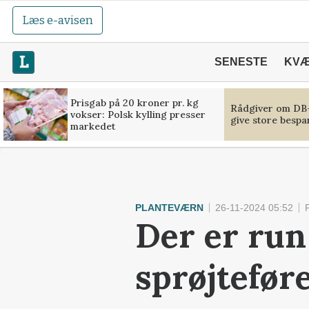
Læs e-avisen
SENESTE
KV
Prisgab på 20 kroner pr. kg
Rådgiver om DB-
vokser: Polsk kylling presser
give store bespa
markedet
PLANTEVÆRN
26-11-2024 05:52
Der er run
sprøjtefør