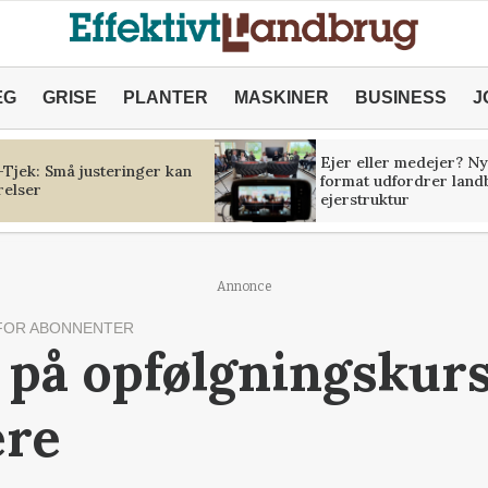
ÆG
GRISE
PLANTER
MASKINER
BUSINESS
J
Ejer eller medejer? Ny
Tjek: Små justeringer kan
format udfordrer land
relser
ejerstruktur
Annonce
FOR ABONNENTER
 på opfølgningskurs
ere