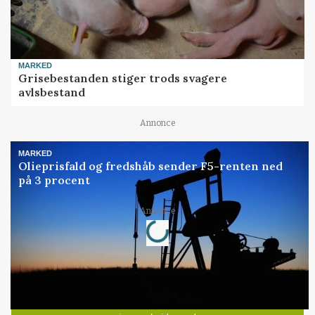
MARKED
Grisebestanden stiger trods svagere
avlsbestand
Annonce
MARKED
Olieprisfald og fredshåb sender F5-renten ned
på 3 procent
Annonce
Loading...
Jobs