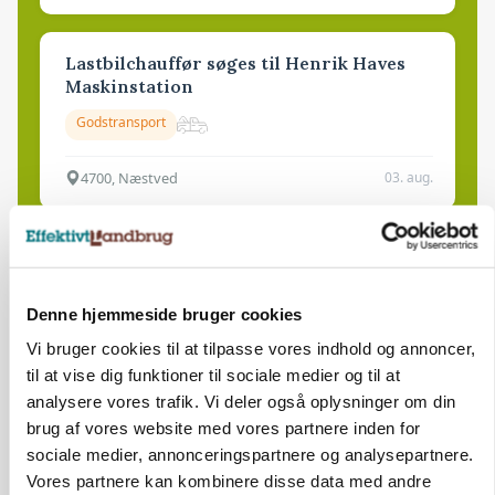
Lastbilchauffør søges til Henrik Haves
Maskinstation
Godstransport
4700, Næstved
03. aug.
Medarbejdere til griseproduktion
Grise
Denne hjemmeside bruger cookies
Vi bruger cookies til at tilpasse vores indhold og annoncer,
9681, Ranum
03. aug.
til at vise dig funktioner til sociale medier og til at
analysere vores trafik. Vi deler også oplysninger om din
brug af vores website med vores partnere inden for
Kalvepasser til ejendom i udvikling søges
sociale medier, annonceringspartnere og analysepartnere.
Vores partnere kan kombinere disse data med andre
Kalve