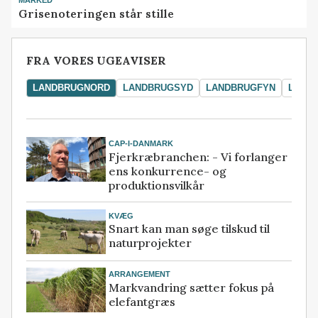
MARKED
Grisenoteringen står stille
FRA VORES UGEAVISER
LANDBRUGNORD
LANDBRUGSYD
LANDBRUGFYN
LAND
CAP-I-DANMARK
Fjerkræbranchen: - Vi forlanger
ens konkurrence- og
produktionsvilkår
KVÆG
Snart kan man søge tilskud til
naturprojekter
ARRANGEMENT
Markvandring sætter fokus på
elefantgræs