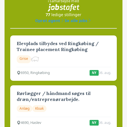
i samarbejde med
77
ledige stillinger
Opret agent
Se alle jobs
Elevplads tilbydes ved Ringkøbing /
Trainee placement Ringkøbing
Grise
6950, Ringkøbing
06. aug.
NY
Rørlægger / håndmand søges til
dræn/entreprenørarbejde.
Anlæg
Kloak
4690, Haslev
06. aug.
NY