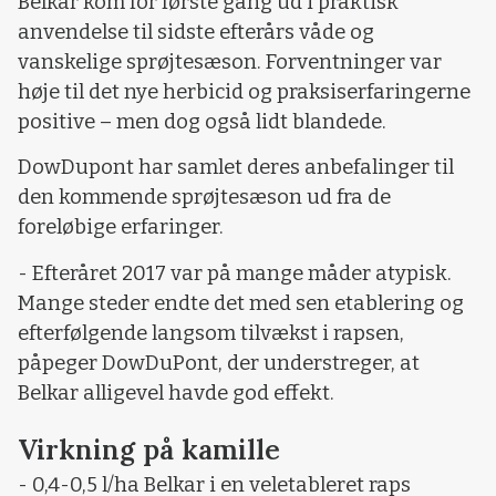
Belkar kom for første gang ud i praktisk
anvendelse til sidste efterårs våde og
vanskelige sprøjtesæson. Forventninger var
høje til det nye herbicid og praksiserfaringerne
positive – men dog også lidt blandede.
DowDupont har samlet deres anbefalinger til
den kommende sprøjtesæson ud fra de
foreløbige erfaringer.
- Efteråret 2017 var på mange måder atypisk.
Mange steder endte det med sen etablering og
efterfølgende langsom tilvækst i rapsen,
påpeger DowDuPont, der understreger, at
Belkar alligevel havde god effekt.
Virkning på kamille
- 0,4-0,5 l/ha Belkar i en veletableret raps