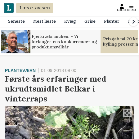
Læs e-avisen
LOGIN
MENU
Seneste
Mest læste
Kvæg
Grise
Planter
Mask
Fjerkræbranchen: - Vi
Prisgab på 20 kr
forlanger ens konkurrence- og
kylling presser 
produktionsvilkår
PLANTEVÆRN
01-09-2018 09:00
Første års erfaringer med
ukrudtsmidlet Belkar i
vinterraps