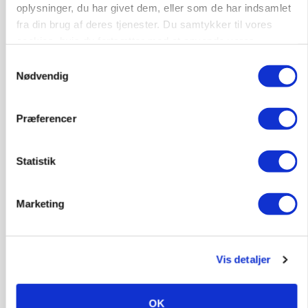
oplysninger, du har givet dem, eller som de har indsamlet
fra din brug af deres tjenester. Du samtykker til vores
cookies, hvis du fortsætter med at anvende vores
6392, Bolderslev
03. aug.
hjemmeside.
Samtykkevalg
Nødvendig
Leder til klimastald
Klimastald
Præferencer
Statistik
9670, Løgstør
03. aug.
Marketing
Vis detaljer
OK