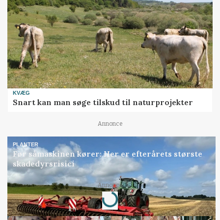
KVÆG
Snart kan man søge tilskud til naturprojekter
Annonce
PLANTER
Før såmaskinen kører: Her er efterårets største
skadedyrsrisici
Loading...
Annonce