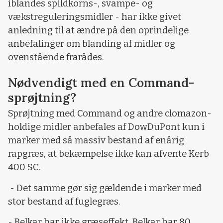
iblandes spildkorns-, svampe- og
vækstreguleringsmidler - har ikke givet
anledning til at ændre på den oprindelige
anbefalinger om blanding af midler og
ovenstående frarådes.
Nødvendigt med en Command-
sprøjtning?
Sprøjtning med Command og andre clomazon-
holdige midler anbefales af DowDuPont kun i
marker med så massiv bestand af enårig
rapgræs, at bekæmpelse ikke kan afvente Kerb
400 SC.
- Det samme gør sig gældende i marker med
stor bestand af fuglegræs.
- Belkar har ikke græseffekt. Belkar har 80