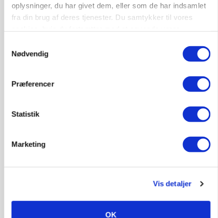
oplysninger, du har givet dem, eller som de har indsamlet
fra din brug af deres tjenester. Du samtykker til vores
cookies, hvis du fortsætter med at anvende vores
hjemmeside.
Samtykkevalg
Nødvendig
MASKINER
Forserie til selvkørende skårlægger afprøves i år
Præferencer
Annonce
Statistik
Marketing
Vis detaljer
OK