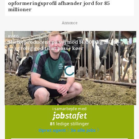
opformeringsprofil afhænder jord for 85
millioner
Annonce
KVÆG
Mælkeproducent på vej mod 14.000 kg EKM: - Jeg
er utrolig god til at passe køer
Loading...
Annonce
Jobs
i samarbejde med
81
ledige stillinger
Opret agent
Se alle jobs