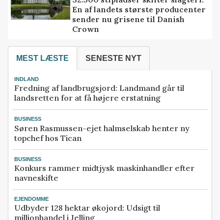
En af landets største producenter
sender nu grisene til Danish
Crown
MEST LÆSTE
SENESTE NYT
INDLAND
Fredning af landbrugsjord: Landmand går til
landsretten for at få højere erstatning
BUSINESS
Søren Rasmussen-ejet halmselskab henter ny
topchef hos Tican
BUSINESS
Konkurs rammer midtjysk maskinhandler efter
navneskifte
EJENDOMME
Udbyder 128 hektar økojord: Udsigt til
millionhandel i Jelling