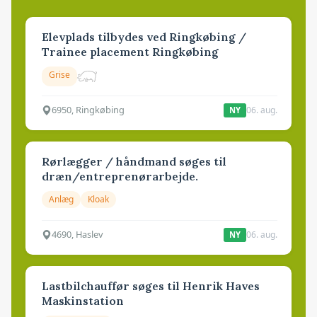
Elevplads tilbydes ved Ringkøbing /
Trainee placement Ringkøbing
Grise
6950, Ringkøbing
06. aug.
NY
Rørlægger / håndmand søges til
dræn/entreprenørarbejde.
Anlæg
Kloak
4690, Haslev
06. aug.
NY
Lastbilchauffør søges til Henrik Haves
Maskinstation