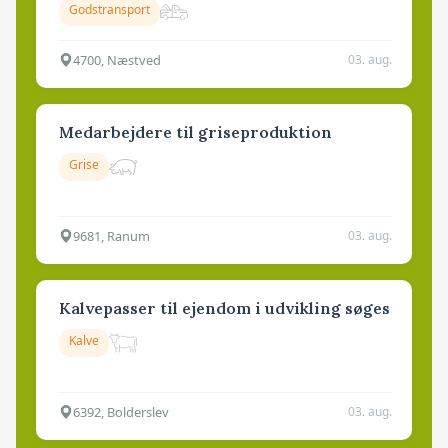
Godstransport
4700, Næstved
03. aug.
Medarbejdere til griseproduktion
Grise
9681, Ranum
03. aug.
Kalvepasser til ejendom i udvikling søges
Kalve
6392, Bolderslev
03. aug.