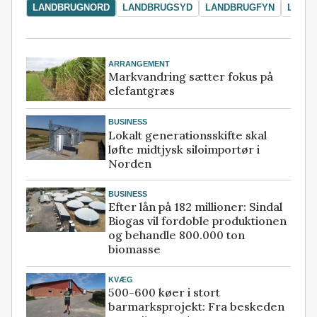
LANDBRUGNORD
LANDBRUGSYD
LANDBRUGFYN
LAND
ARRANGEMENT
Markvandring sætter fokus på
elefantgræs
BUSINESS
Lokalt generationsskifte skal
løfte midtjysk siloimportør i
Norden
BUSINESS
Efter lån på 182 millioner: Sindal
Biogas vil fordoble produktionen
og behandle 800.000 ton
biomasse
KVÆG
500-600 køer i stort
barmarksprojekt: Fra beskeden