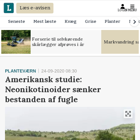
Læs e-avisen
LOGIN
MENU
Seneste
Mest læste
Kvæg
Grise
Planter
Mask
Forserie til selvkørende
Markvandring sæt
skårlægger afprøves i år
PLANTEVÆRN
24-09-2020 08:30
Amerikansk studie:
Neonikotinoider sænker
bestanden af fugle