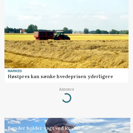
MARKED
Høstpres kan sænke hvedeprisen yderligere
Annonce
Loading...
POLITIK
Bønder holder vagt ved Rusland