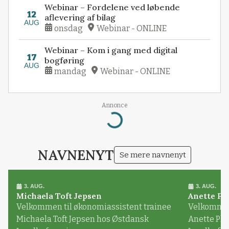
Webinar – Fordelene ved løbende
12
aflevering af bilag
AUG
onsdag
Webinar - ONLINE
Webinar – Kom i gang med digital
17
bogføring
AUG
mandag
Webinar - ONLINE
Annonce
Loading...
NAVNENYT
Se mere navnenyt
3. AUG.
3. AUG.
Michaela Toft Jepsen
Anette Pl
Velkommen til økonomiassistent trainee
Velkommen 
Michaela Toft Jepsen hos Østdansk
Anette Pl