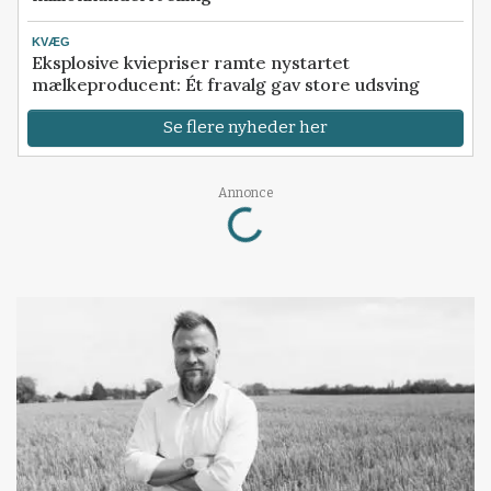
KVÆG
Eksplosive kviepriser ramte nystartet
mælkeproducent: Ét fravalg gav store udsving
Se flere nyheder her
Loading...
Annonce