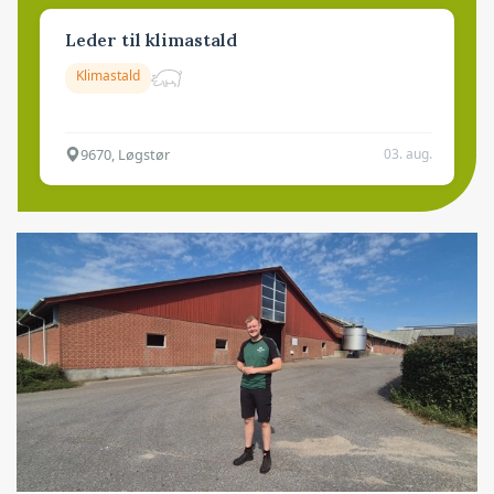
Leder til klimastald
Klimastald
9670, Løgstør
03. aug.