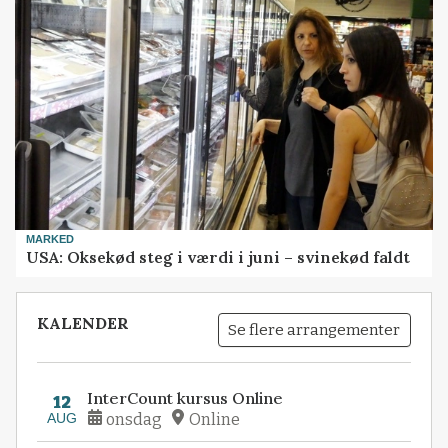
MARKED
USA: Oksekød steg i værdi i juni – svinekød faldt
KALENDER
Se flere arrangementer
InterCount kursus Online
12
AUG
onsdag
Online