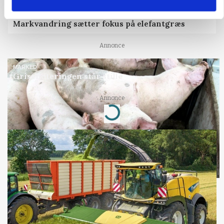
ARRANGEMENT
Markvandring sætter fokus på elefantgræs
Annonce
MARKED
Grisenoteringen står stille
Annonce
Loading...