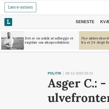
Læs e-avisen
SENESTE
KV
Det er en uskik at udlægge et
Nye aktierekorde
røgslør om økoproduktion
fra et 24-årigt f
POLITIK
08-12-2020 09:21
Asger C.: 
ulvefronte