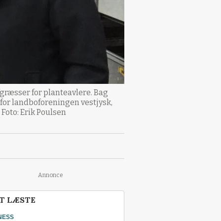
fgræsser for planteavlere. Bag
 for landboforeningen vestjysk,
Foto: Erik Poulsen
Annonce
T LÆSTE
NESS