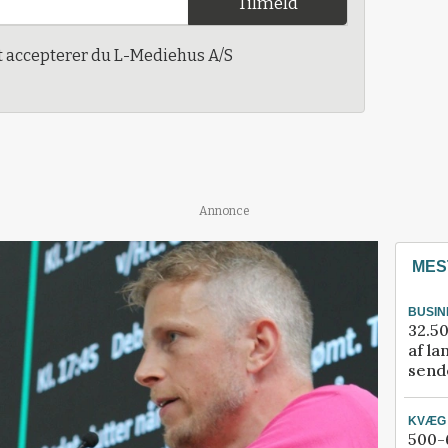
Tilmeld
t accepterer du L-Mediehus A/S
Annonce
MES
BUSIN
32.50
af la
sende
KVÆG
500-6