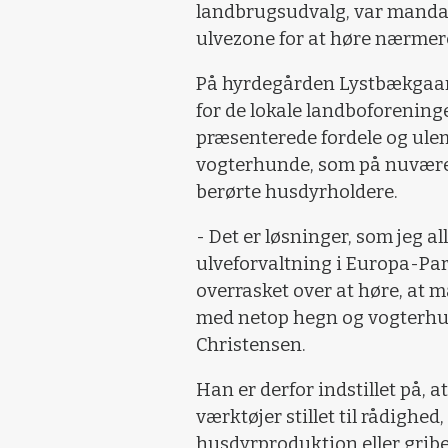
landbrugsudvalg, var mandag 
ulvezone for at høre nærmer
På hyrdegården Lystbækgaar
for de lokale landboforening
præsenterede fordele og ule
vogterhunde, som på nuværend
berørte husdyrholdere.
- Det er løsninger, som jeg a
ulveforvaltning i Europa-Parl
overrasket over at høre, at 
med netop hegn og vogterhun
Christensen.
Han er derfor indstillet på, 
værktøjer stillet til rådighe
husdyrproduktion eller griber