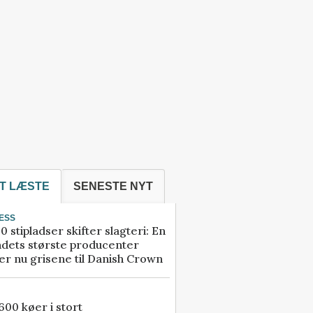
T LÆSTE
SENESTE NYT
ESS
0 stipladser skifter slagteri: En
ndets største producenter
r nu grisene til Danish Crown
00 køer i stort