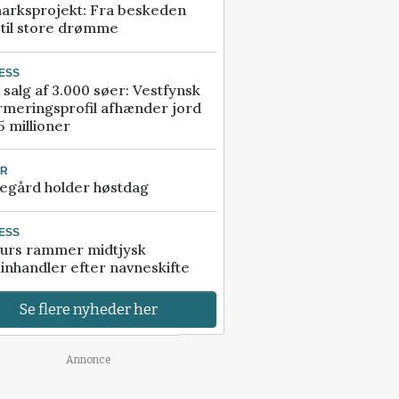
arksprojekt: Fra beskeden
 til store drømme
ESS
 salg af 3.000 søer: Vestfynsk
rmeringsprofil afhænder jord
5 millioner
UR
egård holder høstdag
ESS
urs rammer midtjysk
inhandler efter navneskifte
Se flere nyheder her
Annonce