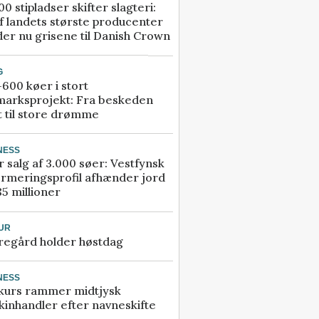
00 stipladser skifter slagteri:
f landets største producenter
er nu grisene til Danish Crown
G
600 køer i stort
marksprojekt: Fra beskeden
t til store drømme
NESS
r salg af 3.000 søer: Vestfynsk
rmeringsprofil afhænder jord
85 millioner
UR
regård holder høstdag
NESS
kurs rammer midtjysk
inhandler efter navneskifte