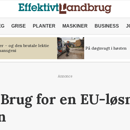
ÆG
GRISE
PLANTER
MASKINER
BUSINESS
J
r – og den brutale lektie
På døgnvagt i høsten
inansgeni
Annonce
- Brug for en EU-løs
n