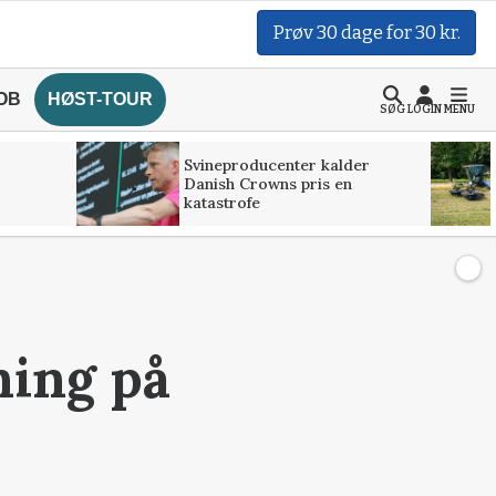
Prøv 30 dage for 30 kr.
OB
HØST-TOUR
SØG
LOGIN
MENU
Svineproducenter kalder
Danish Crowns pris en
katastrofe
ning på