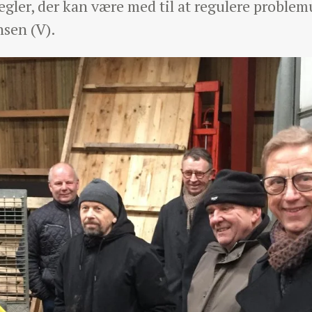
egler, der kan være med til at regulere proble
sen (V).