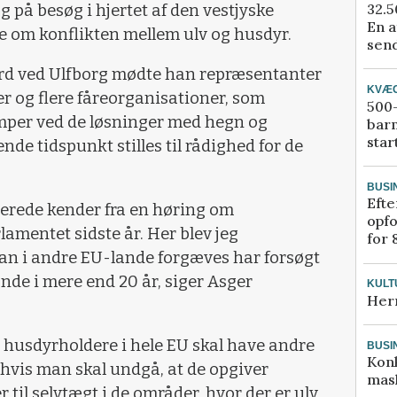
32.5
på besøg i hjertet af den vestjyske
En a
e om konflikten mellem ulv og husdyr.
send
d ved Ulfborg mødte han repræsentanter
KVÆ
er og flere fåreorganisationer, som
500-
mper ved de løsninger med hegn og
bar
star
e tidspunkt stilles til rådighed for de
BUSI
Efte
llerede kender fra en høring om
opfo
amentet sidste år. Her blev jeg
for 
man i andre EU-lande forgæves har forsøgt
de i mere end 20 år, siger Asger
KULT
Her
at husdyrholdere i hele EU skal have andre
BUSI
Kon
d, hvis man skal undgå, at de opgiver
mask
 til selvtægt i de områder, hvor der er ulv.