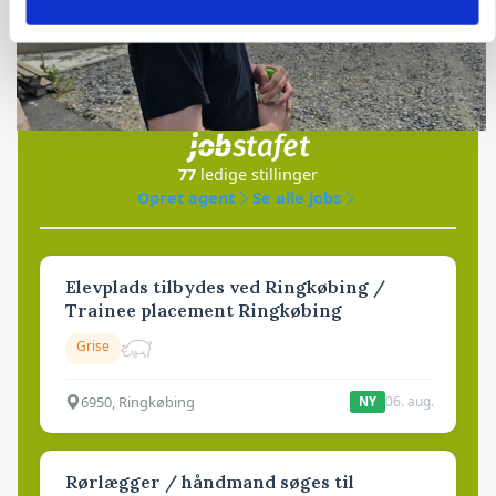
Jobs
i samarbejde med
77
ledige stillinger
Opret agent
Se alle jobs
Elevplads tilbydes ved Ringkøbing /
Trainee placement Ringkøbing
Grise
6950, Ringkøbing
06. aug.
NY
Rørlægger / håndmand søges til