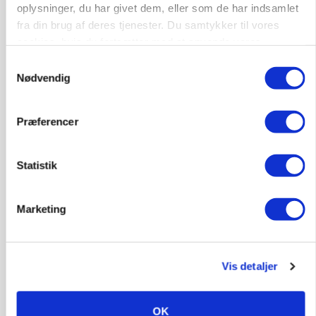
HØST-TOUR
oplysninger, du har givet dem, eller som de har indsamlet
fra din brug af deres tjenester. Du samtykker til vores
cookies, hvis du fortsætter med at anvende vores
hjemmeside.
Samtykkevalg
Nødvendig
Præferencer
PLANTER
Statistik
18 montører står klar i høsten: Sådan holder PN
Maskiner landmænd i gang
Marketing
Annonce
POLITIK
Bønder holder vagt ved Rusland
Vis detaljer
Annonce
Loading...
OK