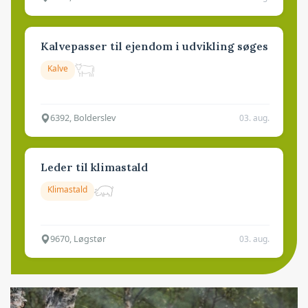
Kalvepasser til ejendom i udvikling søges
Kalve
6392, Bolderslev
03. aug.
Leder til klimastald
Klimastald
9670, Løgstør
03. aug.