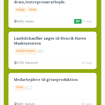
dræn/entreprenørarbejde.
Anlæg
Kloak
4690, Haslev
06. aug.
NY
Lastbilchauffør søges til Henrik Haves
Maskinstation
Godstransport
4700, Næstved
03. aug.
Medarbejdere til griseproduktion
Grise
9681, Ranum
03. aug.