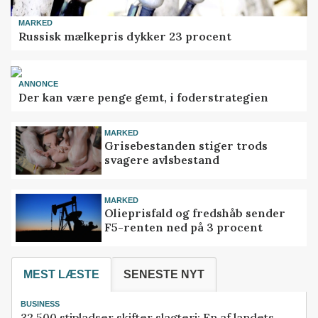
MARKED
Russisk mælkepris dykker 23 procent
ANNONCE
Der kan være penge gemt, i foderstrategien
MARKED
Grisebestanden stiger trods
svagere avlsbestand
MARKED
Olieprisfald og fredshåb sender
F5-renten ned på 3 procent
MEST LÆSTE
SENESTE NYT
BUSINESS
32.500 stipladser skifter slagteri: En af landets