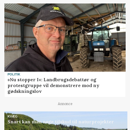
POLITIK
»Nu stopper I«: Landbrugsdebattør og
protestgruppe vil demonstrere mod ny
gødskningslov
Annonce
KVÆG
Snart kan man søge tilskud til naturprojekter