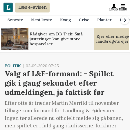
Læs e-avisen
LOGIN
MENU
Seneste
Mest læste
Kvæg
Grise
Planter
Mask
Rådgiver om DB-Tjek: Små
Ejer eller medej
justeringer kan give store
landbrugets ejer
besparelser
POLITIK
02-09-2020 07:25
Valg af L&F-formand: - Spillet
gik i gang sekundet efter
udmeldingen, ja faktisk før
Efter otte år træder Martin Merrild til november
tilbage som formand for Landbrug & Fødevarer.
Ingen tør allerede nu officielt melde sig på banen,
men spillet er i fuld gang i kulisserne, forklarer