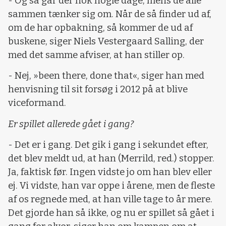
- Og så går der nok nogle dage, mens de alle
sammen tænker sig om. Når de så finder ud af,
om de har opbakning, så kommer de ud af
buskene, siger Niels Vestergaard Salling, der
med det samme afviser, at han stiller op.
- Nej, »been there, done that«, siger han med
henvisning til sit forsøg i 2012 på at blive
viceformand.
Er spillet allerede gået i gang?
- Det er i gang. Det gik i gang i sekundet efter,
det blev meldt ud, at han (Merrild, red.) stopper.
Ja, faktisk før. Ingen vidste jo om han blev eller
ej. Vi vidste, han var oppe i årene, men de fleste
af os regnede med, at han ville tage to år mere.
Det gjorde han så ikke, og nu er spillet så gået i