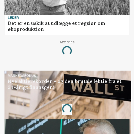
LEDER
Det er en uskik at udlægge et røgslør om
økoproduktion
Annonce
Loading...
MARKEDSFOKUS
Nye aktierekorder – og den brutale lektie fra et
24-årigt finansgeni
Annonce
Loading...