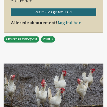
30 kroner.
Prøv 30 dage for 30 kr
Allerede abonnement?
Log ind her
Afrikansk svinepest
Politik