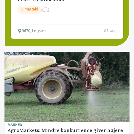
Klimastald
9670, Løgstør
03. aug.
MARKED
AgroMarkets: Mindre konkurrence giver højere