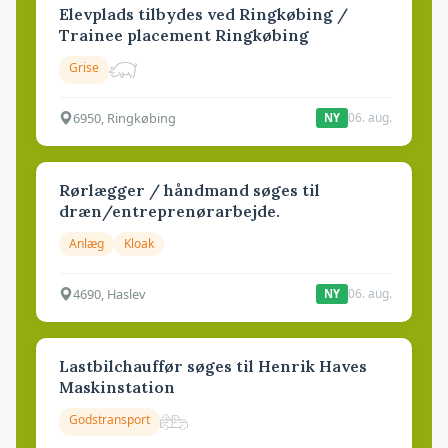
Elevplads tilbydes ved Ringkøbing /
Trainee placement Ringkøbing
Grise
6950, Ringkøbing
06. aug.
NY
Rørlægger / håndmand søges til
dræn/entreprenørarbejde.
Anlæg
Kloak
4690, Haslev
06. aug.
NY
Lastbilchauffør søges til Henrik Haves
Maskinstation
Godstransport