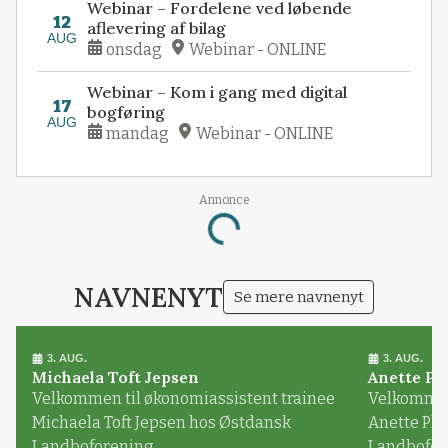
Webinar – Fordelene ved løbende
12
aflevering af bilag
AUG
onsdag
Webinar - ONLINE
Webinar – Kom i gang med digital
17
bogføring
AUG
mandag
Webinar - ONLINE
Annonce
Loading...
NAVNENYT
Se mere navnenyt
3. AUG.
3. AUG.
Michaela Toft Jepsen
Anette Pl
Velkommen til økonomiassistent trainee
Velkommen 
Michaela Toft Jepsen hos Østdansk
Anette Pl
Landboforening
Landbofor