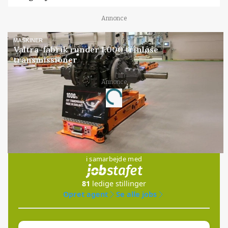
Annonce
MASKINER
Valtra-fabrik runder 1.000 trinløse
transmissioner
Annonce
Loading...
Jobs
i samarbejde med
81
ledige stillinger
Opret agent
Se alle jobs