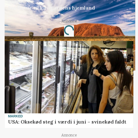
KULTUR
Studietur til kænguruens hjemland
Annonce
Loading...
MARKED
USA: Oksekød steg i værdi i juni – svinekød faldt
Annonce