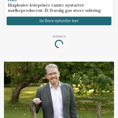
KVÆG
Eksplosive kviepriser ramte nystartet
mælkeproducent: Ét fravalg gav store udsving
Se flere nyheder her
Annonce
Loading...