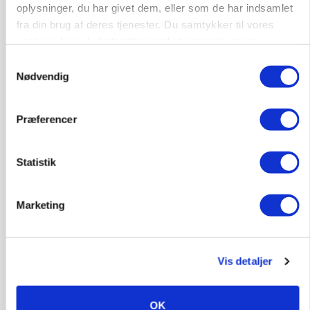
Efter fire årtier: Familieejet vestjysk producent
oplysninger, du har givet dem, eller som de har indsamlet
af staldinventar får ny medejer
fra din brug af deres tjenester. Du samtykker til vores
cookies, hvis du fortsætter med at anvende vores
Annonce
hjemmeside.
Samtykkevalg
Nødvendig
KULTUR
Største Manitou fik gammel vindmølle til at
snurre igen
Præferencer
Annonce
Loading...
Statistik
Marketing
Vis detaljer
OK