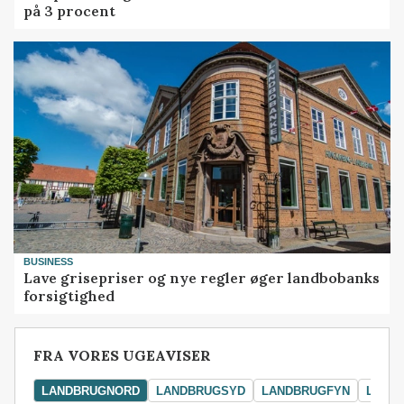
på 3 procent
BUSINESS
Lave grisepriser og nye regler øger landbobanks
forsigtighed
FRA VORES UGEAVISER
LANDBRUGNORD
LANDBRUGSYD
LANDBRUGFYN
LAND