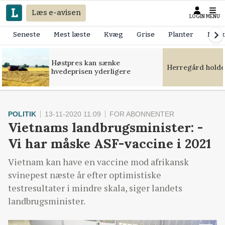
Læs e-avisen
LOGIN
MENU
Seneste
Mest læste
Kvæg
Grise
Planter
Mask
Høstpres kan sænke
Herregård holde
hvedeprisen yderligere
POLITIK
13-11-2020 11:09
FOR ABONNENTER
Vietnams landbrugsminister: -
Vi har måske ASF-vaccine i 2021
Vietnam kan have en vaccine mod afrikansk
svinepest næste år efter optimistiske
testresultater i mindre skala, siger landets
landbrugsminister.