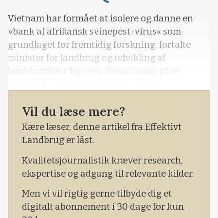
Loading...
Vietnam har formået at isolere og danne en
»bank af afrikansk svinepest-virus« som
grundlaget for fremtidig forskning, fortalte
minister for landbrug og udvikling af
landdistrikter Nguyen Xuan Cuong på et
nationalforsamlingsmøde mandag.
Det skriver den vietnamesiske avis, VN Express.
Vil du læse mere?
Kære læser, denne artikel fra Effektivt
Landbrug er låst.
Kvalitetsjournalistik kræver research,
ekspertise og adgang til relevante kilder.
Men vi vil rigtig gerne tilbyde dig et
digitalt abonnement i 30 dage for kun