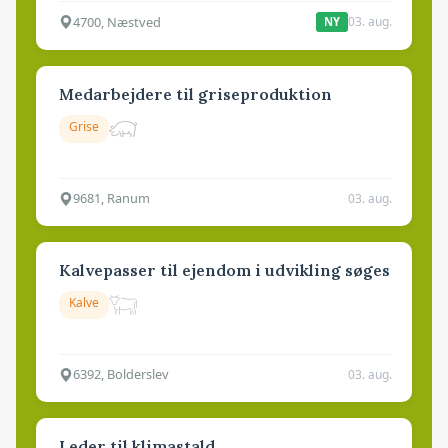
4700, Næstved
03. aug.
NY
Medarbejdere til griseproduktion
Grise
9681, Ranum
03. aug.
Kalvepasser til ejendom i udvikling søges
Kalve
6392, Bolderslev
03. aug.
Leder til klimastald