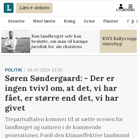
Læs e-avisen
LOGIN
MENU
Seneste
Mest læste
Kvæg
Grise
Planter
Mask
Kun landbruget selv kan
KWS Rallys toppe
beslutte, om man vil kæmpe
vinterbyg
juridisk for sin eksistens
POLITIK
04-07-2024 13:25
Søren Søndergaard: - Der er
ingen tvivl om, at det, vi har
fået, er større end det, vi har
givet
Trepartsaftalen kommer til at sætte scenen for
landbruget og naturen i de kommende
generationer. Fordi den klimaeffektive landmand