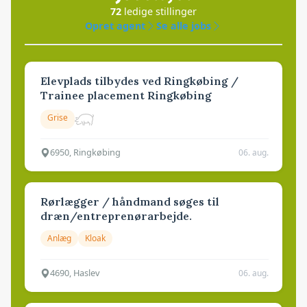
72
ledige stillinger
Opret agent
Se alle jobs
Elevplads tilbydes ved Ringkøbing /
Trainee placement Ringkøbing
Grise
6950, Ringkøbing
06. aug.
Rørlægger / håndmand søges til
dræn/entreprenørarbejde.
Anlæg
Kloak
4690, Haslev
06. aug.