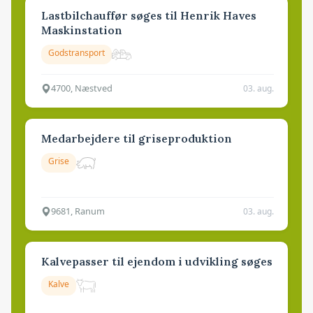
Lastbilchauffør søges til Henrik Haves
Maskinstation
Godstransport
4700, Næstved
03. aug.
Medarbejdere til griseproduktion
Grise
9681, Ranum
03. aug.
Kalvepasser til ejendom i udvikling søges
Kalve