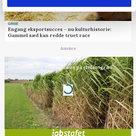
GRISE
Engang eksportsucces – nu kulturhistorie:
Gammel sæd kan redde truet race
Annonce
ARRANGEMENT
Markvandring sætter fokus på elefantgræs
Annonce
Loading...
Jobs
i samarbejde med