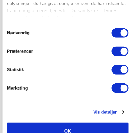
oplysninger, du har givet dem, eller som de har indsamlet
fra din brug af deres tjenester. Du samtykker til vores
cookies, hvis du fortsætter med at anvende vores
hjemmeside.
Samtykkevalg
Nødvendig
Præferencer
BUSINESS
Ny HR-chef skal koble kultur og forretning i
Seges Innovation
Statistik
Annonce
Marketing
Vis detaljer
OK