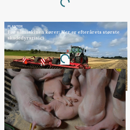
PLANTER
Før såmaskinen kører: Her er efterårets største
skadedyrsrisici
Loading...
Annonce