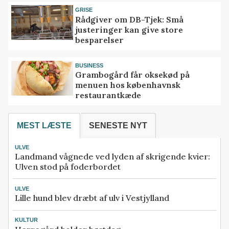
GRISE
Rådgiver om DB-Tjek: Små
justeringer kan give store
besparelser
BUSINESS
Grambogård får oksekød på
menuen hos københavnsk
restaurantkæde
MEST LÆSTE
SENESTE NYT
ULVE
Landmand vågnede ved lyden af skrigende kvier:
Ulven stod på foderbordet
ULVE
Lille hund blev dræbt af ulv i Vestjylland
KULTUR