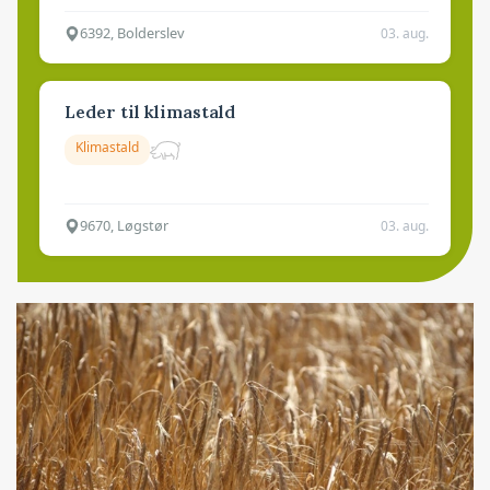
6392, Bolderslev
03. aug.
Leder til klimastald
Klimastald
9670, Løgstør
03. aug.