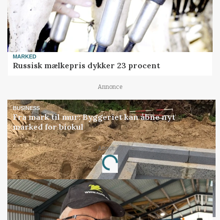
MARKED
Russisk mælkepris dykker 23 procent
Annonce
BUSINESS
Fra mark til mur: Byggeriet kan åbne nyt
marked for biokul
Loading...
Annonce