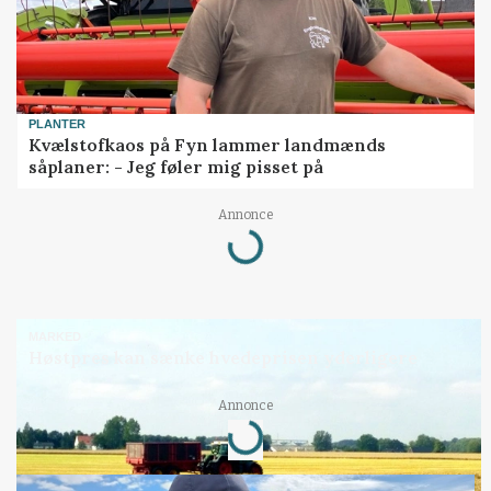
PLANTER
Kvælstofkaos på Fyn lammer landmænds
såplaner: - Jeg føler mig pisset på
Loading...
Annonce
MARKED
Høstpres kan sænke hvedeprisen yderligere
Loading...
Annonce