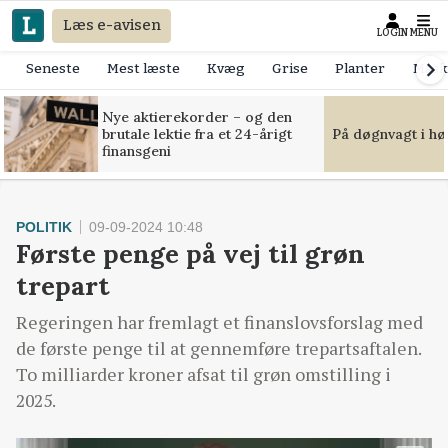
Læs e-avisen
LOGIN
MENU
Seneste
Mest læste
Kvæg
Grise
Planter
Mask
Nye aktierekorder – og den
brutale lektie fra et 24-årigt
På døgnvagt i hø
finansgeni
POLITIK
09-09-2024 10:48
Første penge på vej til grøn
trepart
Regeringen har fremlagt et finanslovsforslag med
de første penge til at gennemføre trepartsaftalen.
To milliarder kroner afsat til grøn omstilling i
2025.