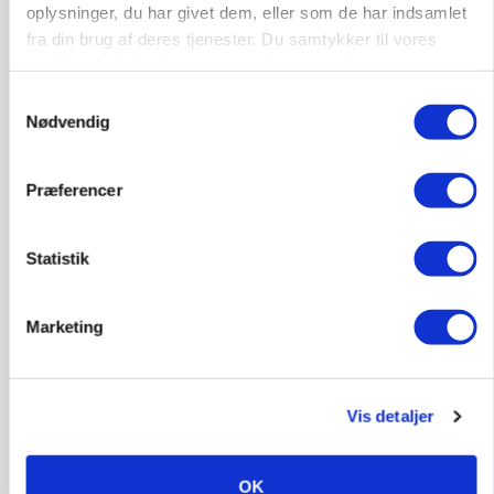
oplysninger, du har givet dem, eller som de har indsamlet
fra din brug af deres tjenester. Du samtykker til vores
cookies, hvis du fortsætter med at anvende vores
hjemmeside.
Samtykkevalg
Nødvendig
Præferencer
MARKEDSFOKUS
Nye aktierekorder – og den brutale lektie fra et
Statistik
24-årigt finansgeni
Marketing
HØST-TOUR
Vis detaljer
OK