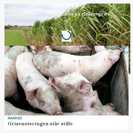
ARRANGEMENT
Markvandring sætter fokus på elefantgræs
Loading...
Annonce
MARKED
Grisenoteringen står stille