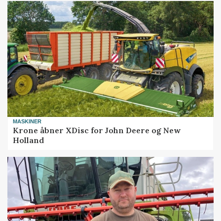
MASKINER
Krone åbner XDisc for John Deere og New
Holland