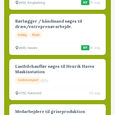
6950, Ringkøbing
06. aug.
NY
Rørlægger / håndmand søges til
dræn/entreprenørarbejde.
Anlæg
Kloak
4690, Haslev
06. aug.
NY
Lastbilchauffør søges til Henrik Haves
Maskinstation
Godstransport
4700, Næstved
03. aug.
Medarbejdere til griseproduktion