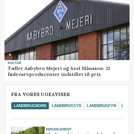
KULTUR
Tæller Aabybro Mejeri og Axel Månsson: 21
fødevareproducenter indstillet til pris
FRA VORES UGEAVISER
LANDBRUGNORD
LANDBRUGSYD
LANDBRUGFYN
LAND
ARRANGEMENT