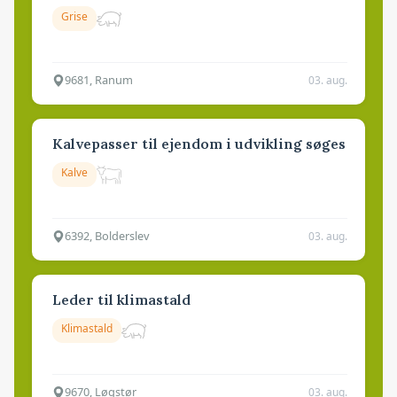
Grise
9681, Ranum
03. aug.
Kalvepasser til ejendom i udvikling søges
Kalve
6392, Bolderslev
03. aug.
Leder til klimastald
Klimastald
9670, Løgstør
03. aug.