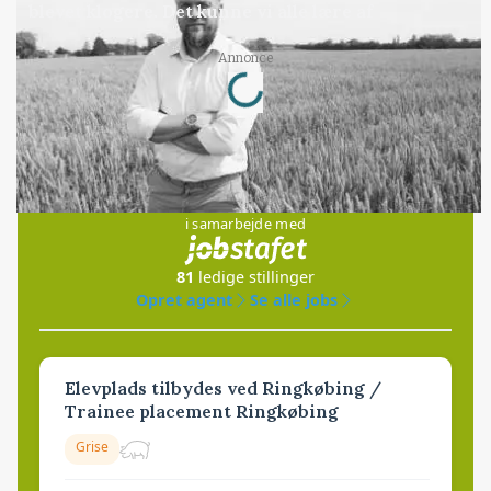
blevet klogere. Det kunne vi alle lære af
Loading...
Annonce
Jobs
i samarbejde med
81
ledige stillinger
Opret agent
Se alle jobs
Elevplads tilbydes ved Ringkøbing /
Trainee placement Ringkøbing
Grise