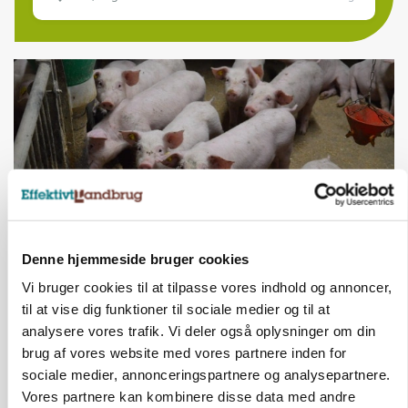
Denne hjemmeside bruger cookies
BUSINESS
Vi bruger cookies til at tilpasse vores indhold og annoncer,
Efter salg af 3.000 søer: Vestfynsk
til at vise dig funktioner til sociale medier og til at
opformeringsprofil afhænder jord for 85
analysere vores trafik. Vi deler også oplysninger om din
millioner
brug af vores website med vores partnere inden for
sociale medier, annonceringspartnere og analysepartnere.
Vores partnere kan kombinere disse data med andre