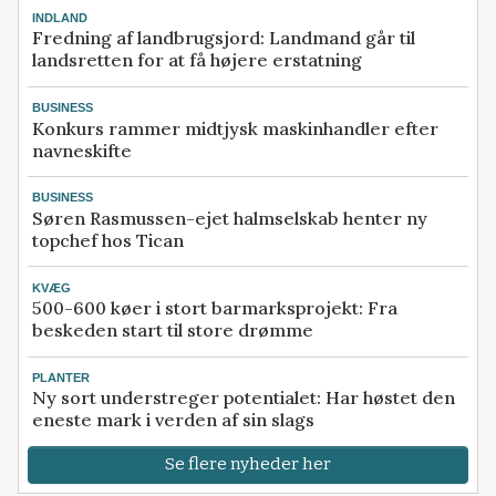
INDLAND
Fredning af landbrugsjord: Landmand går til
landsretten for at få højere erstatning
BUSINESS
Konkurs rammer midtjysk maskinhandler efter
navneskifte
BUSINESS
Søren Rasmussen-ejet halmselskab henter ny
topchef hos Tican
KVÆG
500-600 køer i stort barmarksprojekt: Fra
beskeden start til store drømme
PLANTER
Ny sort understreger potentialet: Har høstet den
eneste mark i verden af sin slags
Se flere nyheder her