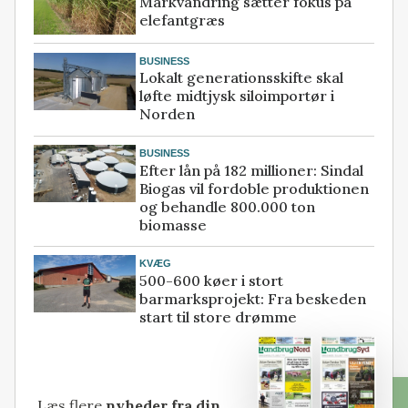
Markvandring sætter fokus på
elefantgræs
BUSINESS
Lokalt generationsskifte skal
løfte midtjysk siloimportør i
Norden
BUSINESS
Efter lån på 182 millioner: Sindal
Biogas vil fordoble produktionen
og behandle 800.000 ton
biomasse
KVÆG
500-600 køer i stort
barmarksprojekt: Fra beskeden
start til store drømme
Læs flere
nyheder fra din