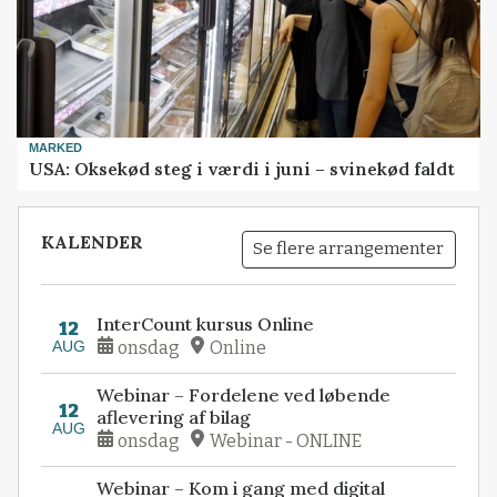
MARKED
USA: Oksekød steg i værdi i juni – svinekød faldt
KALENDER
Se flere arrangementer
InterCount kursus Online
12
AUG
onsdag
Online
Webinar – Fordelene ved løbende
12
aflevering af bilag
AUG
onsdag
Webinar - ONLINE
Webinar – Kom i gang med digital