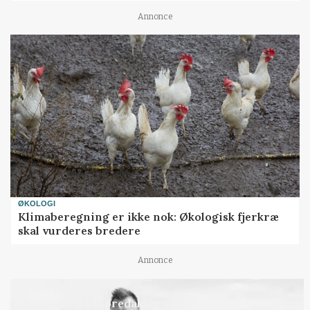
Annonce
ØKOLOGI
Klimaberegning er ikke nok: Økologisk fjerkræ
skal vurderes bredere
Annonce
LEDER
Befriende, at topredaktør erkender, hun er