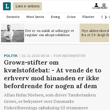
Læs e-avisen
LOGIN
MENU
Seneste
Mest læste
Kvæg
Grise
Planter
Mask
Det er en uskik at udlægge et
Nye aktierekorde
røgslør om økoproduktion
fra et 24-årigt f
POLITIK
01-11-2024 08:04
FOR ABONNENTER
Growz-stifter om
kvælstofdebat: - At vende de to
erhverv mod hinanden er ikke
befordrende for nogen af dem
Allan Holm Nielsen, som driver Tænketanken
Growz, er bekymret over Danmarks
Fiskeriforenings opbakning til strammere