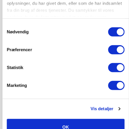
oplysninger, du har givet dem, eller som de har indsamlet
fra din brug af deres tjenester. Du samtykker til vores
MASKINER
cookies, hvis du fortsætter med at anvende vores
Forserie til selvkørende skårlægger afprøves i år
hjemmeside.
Samtykkevalg
Nødvendig
Annonce
ARRANGEMENT
Markvandring sætter fokus på elefantgræs
Præferencer
Loading...
Annonce
Statistik
Marketing
Vis detaljer
OK