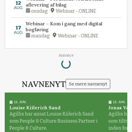
12
aflevering af bilag
AUG
onsdag
Webinar - ONLINE
Webinar – Kom i gang med digital
17
bogføring
AUG
mandag
Webinar - ONLINE
Loading...
Annonce
NAVNENYT
Se mere navnenyt
12. JUN.
12. JUN.
Louise Kiilerich Sand
Jonas Val
Agillix har ansat Louise Kiilerich Sand
Agillix har
som People & Culture Business Partner i
som tiltr
People & Culture.
inden for