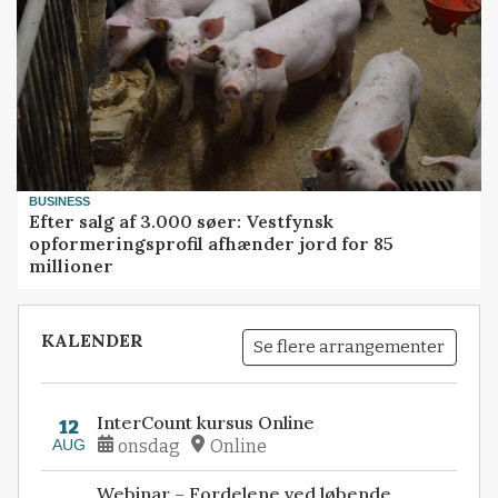
BUSINESS
Efter salg af 3.000 søer: Vestfynsk
opformeringsprofil afhænder jord for 85
millioner
KALENDER
Se flere arrangementer
InterCount kursus Online
12
AUG
onsdag
Online
Webinar – Fordelene ved løbende