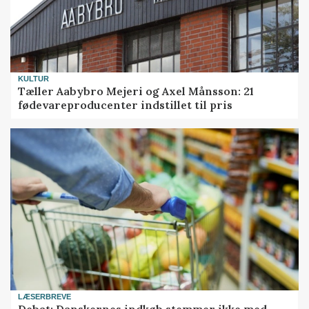
KULTUR
Tæller Aabybro Mejeri og Axel Månsson: 21
fødevareproducenter indstillet til pris
LÆSERBREVE
Debat: Danskernes indkøb stemmer ikke med