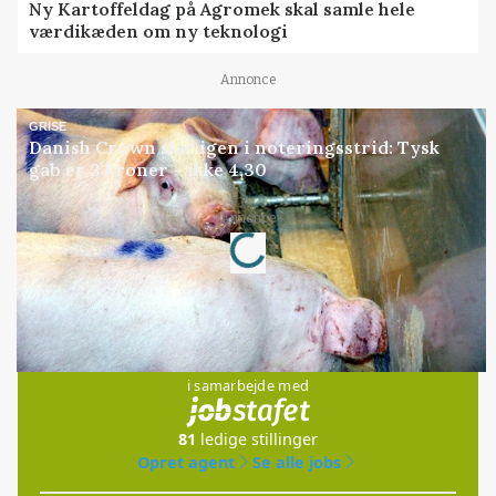
Ny Kartoffeldag på Agromek skal samle hele
værdikæden om ny teknologi
Annonce
GRISE
Danish Crown slår igen i noteringsstrid: Tysk
gab er 3 kroner – ikke 4,30
Loading...
Annonce
Jobs
i samarbejde med
81
ledige stillinger
Opret agent
Se alle jobs