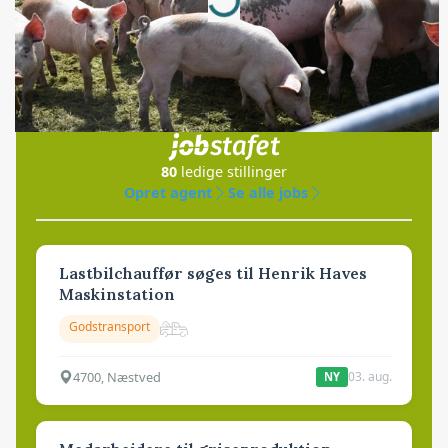
Jobs
i samarbejde med
80
ledige stillinger
Opret agent
Se alle jobs
Lastbilchauffør søges til Henrik Haves
Maskinstation
Godstransport
4700, Næstved
03. aug.
NY