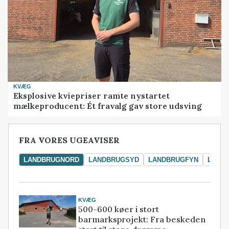
KVÆG
Eksplosive kviepriser ramte nystartet
mælkeproducent: Ét fravalg gav store udsving
FRA VORES UGEAVISER
LANDBRUGNORD
LANDBRUGSYD
LANDBRUGFYN
LAND
KVÆG
500-600 køer i stort
barmarksprojekt: Fra beskeden