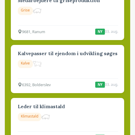
Medarbejdere til griseproduktion
Grise
9681, Ranum
03. aug.
NY
Kalvepasser til ejendom i udvikling søges
Kalve
6392, Bolderslev
03. aug.
NY
Leder til klimastald
Klimastald