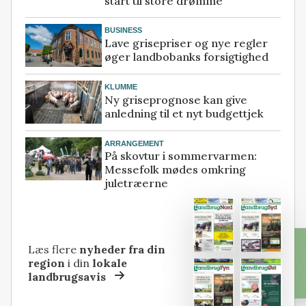
start til store drømme
BUSINESS
Lave grisepriser og nye regler
øger landbobanks forsigtighed
KLUMME
Ny griseprognose kan give
anledning til et nyt budgettjek
ARRANGEMENT
På skovtur i sommervarmen:
Messefolk mødes omkring
juletræerne
Læs flere
nyheder fra din
region
i din
lokale
landbrugsavis