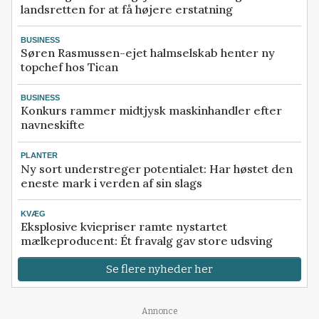
landsretten for at få højere erstatning
BUSINESS
Søren Rasmussen-ejet halmselskab henter ny
topchef hos Tican
BUSINESS
Konkurs rammer midtjysk maskinhandler efter
navneskifte
PLANTER
Ny sort understreger potentialet: Har høstet den
eneste mark i verden af sin slags
KVÆG
Eksplosive kviepriser ramte nystartet
mælkeproducent: Ét fravalg gav store udsving
Se flere nyheder her
Annonce