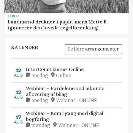
LEDER
Landmænd drukner i papir, mens Mette F.
ignorerer den lovede regelforenkling
KALENDER
Se flere arrangementer
InterCount kursus Online
12
AUG
onsdag
Online
Webinar – Fordelene ved løbende
12
aflevering af bilag
AUG
onsdag
Webinar - ONLINE
Webinar – Kom i gang med digital
17
bogføring
AUG
mandag
Webinar - ONLINE