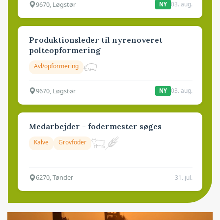
9670, Løgstør
03. aug.
NY
Produktionsleder til nyrenoveret
polteopformering
Avl/opformering
9670, Løgstør
03. aug.
NY
Medarbejder - fodermester søges
Kalve
Grovfoder
6270, Tønder
31. jul.