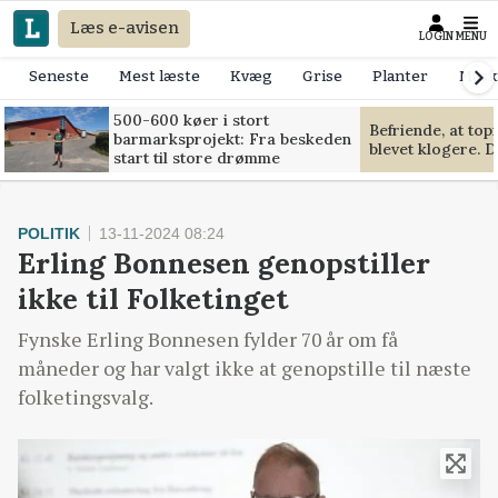
Læs e-avisen
LOGIN
MENU
Seneste
Mest læste
Kvæg
Grise
Planter
Mask
500-600 køer i stort
Befriende, at to
barmarksprojekt: Fra beskeden
blevet klogere. D
start til store drømme
POLITIK
13-11-2024 08:24
Erling Bonnesen genopstiller
ikke til Folketinget
Fynske Erling Bonnesen fylder 70 år om få
måneder og har valgt ikke at genopstille til næste
folketingsvalg.