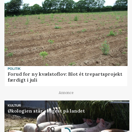
POLITIK
Forud for ny kvælstoflov: Blot ét trepartsprojekt
færdigt i juli
Annonce
KULTUR
Økologien står svagest på landet
Loading...
Annonce