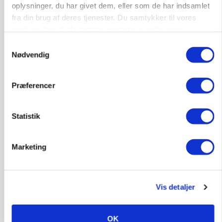
oplysninger, du har givet dem, eller som de har indsamlet
fra din brug af deres tjenester. Du samtykker til vores
cookies, hvis du fortsætter med at anvende vores
KVÆG
hjemmeside.
Samtykkevalg
500-600 køer i stort barmarksprojekt: Fra
Nødvendig
beskeden start til store drømme
Præferencer
Statistik
Marketing
Vis detaljer
LEDER
Befriende, at topredaktør erkender, hun er
blevet klogere. Det kunne vi alle lære af
OK