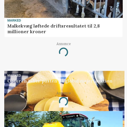
MARKED
Malkekvæg løftede driftsresultatet til 2,8
millioner kroner
Annonce
Loading...
MARKED
Opturen taber pusten på global mejeriauktion
Annonce
Loading...