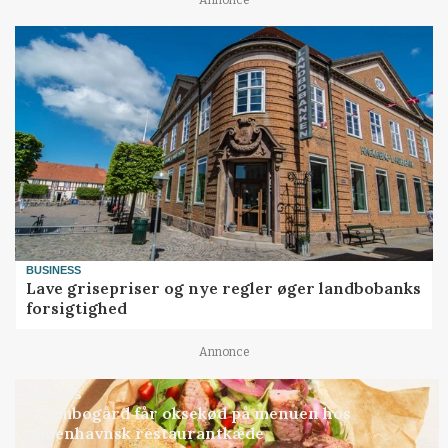
BUSINESS
Lave grisepriser og nye regler øger landbobanks
forsigtighed
Annonce
BUSINESS
Grambogård får oksekød på menuen hos
københavnsk restaurantkæde