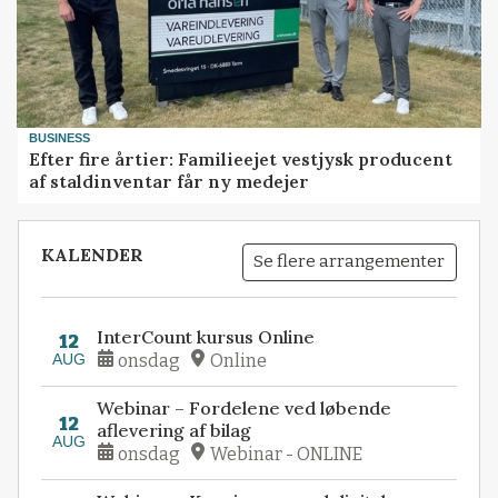
BUSINESS
Efter fire årtier: Familieejet vestjysk producent
af staldinventar får ny medejer
KALENDER
Se flere arrangementer
InterCount kursus Online
12
AUG
onsdag
Online
Webinar – Fordelene ved løbende
12
aflevering af bilag
AUG
onsdag
Webinar - ONLINE