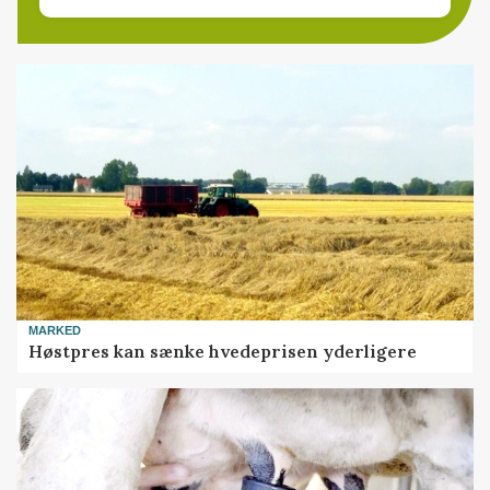
MARKED
Høstpres kan sænke hvedeprisen yderligere