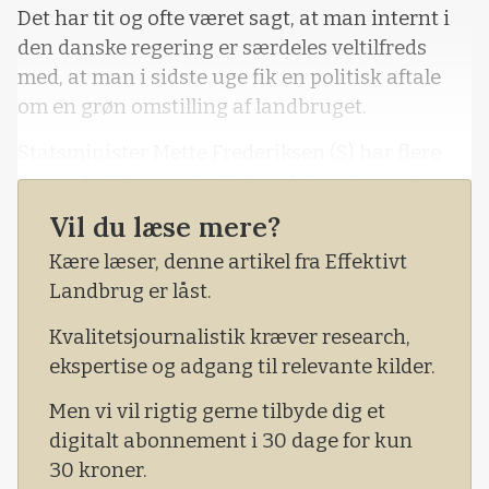
Det har tit og ofte været sagt, at man internt i
den danske regering er særdeles veltilfreds
med, at man i sidste uge fik en politisk aftale
om en grøn omstilling af landbruget.
Statsminister Mette Frederiksen (S) har flere
gange kaldt samarbejdet omkring den grønne
trepart for historisk, og selv om der har været
Vil du læse mere?
kritik fra politikere og grønne NGO'er, er det
Kære læser, denne artikel fra Effektivt
historiske vingesus stadig den fortælling, der
Landbrug er låst.
er linjen hos regeringen.
Kvalitetsjournalistik kræver research,
ekspertise og adgang til relevante kilder.
Men vi vil rigtig gerne tilbyde dig et
digitalt abonnement i 30 dage for kun
30 kroner.