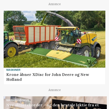
Annonce
MASKINER
Krone åbner XDisc for John Deere og New
Holland
Annonce
MARKEDSFOKUS
Nye aktierekorder – og den brutale lektie fra et