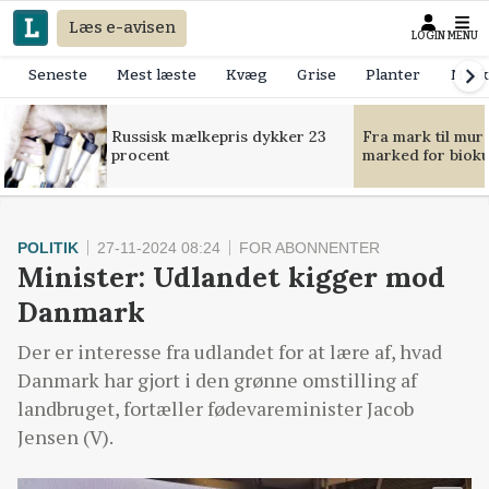
Læs e-avisen
LOGIN
MENU
Seneste
Mest læste
Kvæg
Grise
Planter
Mask
Russisk mælkepris dykker 23
Fra mark til mur
procent
marked for bioku
POLITIK
27-11-2024 08:24
FOR ABONNENTER
Minister: Udlandet kigger mod
Danmark
Der er interesse fra udlandet for at lære af, hvad
Danmark har gjort i den grønne omstilling af
landbruget, fortæller fødevareminister Jacob
Jensen (V).