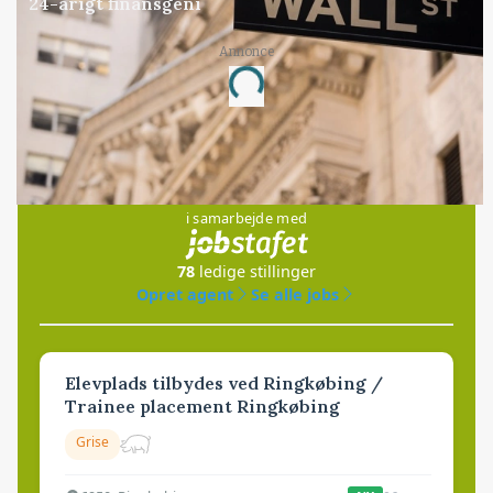
24-årigt finansgeni
Annonce
Loading...
Jobs
i samarbejde med
78
ledige stillinger
Opret agent
Se alle jobs
Elevplads tilbydes ved Ringkøbing /
Trainee placement Ringkøbing
Grise