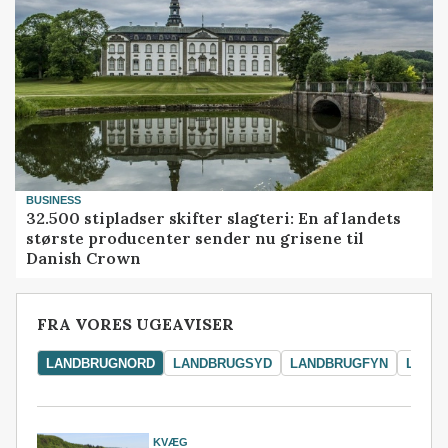
BUSINESS
32.500 stipladser skifter slagteri: En af landets
største producenter sender nu grisene til
Danish Crown
FRA VORES UGEAVISER
LANDBRUGNORD
LANDBRUGSYD
LANDBRUGFYN
LAND
KVÆG