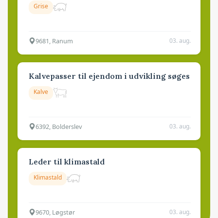
Grise
9681, Ranum
03. aug.
Kalvepasser til ejendom i udvikling søges
Kalve
6392, Bolderslev
03. aug.
Leder til klimastald
Klimastald
9670, Løgstør
03. aug.