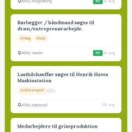
6950, Ringkøbing
06. aug.
NY
Rørlægger / håndmand søges til
dræn/entreprenørarbejde.
Anlæg
Kloak
4690, Haslev
06. aug.
NY
Lastbilchauffør søges til Henrik Haves
Maskinstation
Godstransport
4700, Næstved
03. aug.
Medarbejdere til griseproduktion