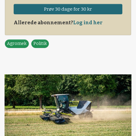
Prøv 30 dage for 30 kr
Allerede abonnement?
Log ind her
Agromek
Politik