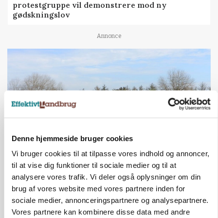
protestgruppe vil demonstrere mod ny
gødskningslov
Annonce
Denne hjemmeside bruger cookies
Vi bruger cookies til at tilpasse vores indhold og annoncer,
til at vise dig funktioner til sociale medier og til at
POLITIK
Folketinget behandler ny gødskningslov: Sådan
analysere vores trafik. Vi deler også oplysninger om din
kan den ændre din bedrift fra 2027
brug af vores website med vores partnere inden for
sociale medier, annonceringspartnere og analysepartnere.
Annonce
Vores partnere kan kombinere disse data med andre