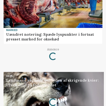
MARKED
Uændret notering: Spæde lyspunkter i fortsat
presset marked for oksekød
Loading...
Annonce
ULVE
Landmand vågnede ved lyden af skrigende kvier:
Ulven stod på foderbordet
Loading...
Annonce