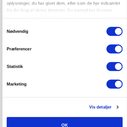
oplysninger, du har givet dem, eller som de har indsamlet
KVÆG
fra din brug af deres tjenester. Du samtykker til vores
Snart kan man søge tilskud til naturprojekter
cookies, hvis du fortsætter med at anvende vores
Loading...
hjemmeside.
Annonce
Samtykkevalg
Nødvendig
Præferencer
Statistik
Marketing
Vis detaljer
PLANTER
Før såmaskinen kører: Her er efterårets største
skadedyrsrisici
OK