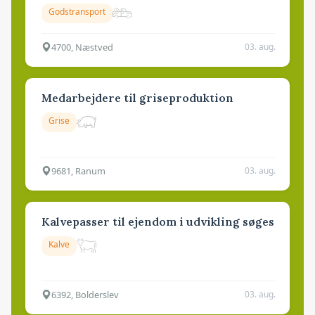
Godstransport
4700, Næstved
03. aug.
Medarbejdere til griseproduktion
Grise
9681, Ranum
03. aug.
Kalvepasser til ejendom i udvikling søges
Kalve
6392, Bolderslev
03. aug.