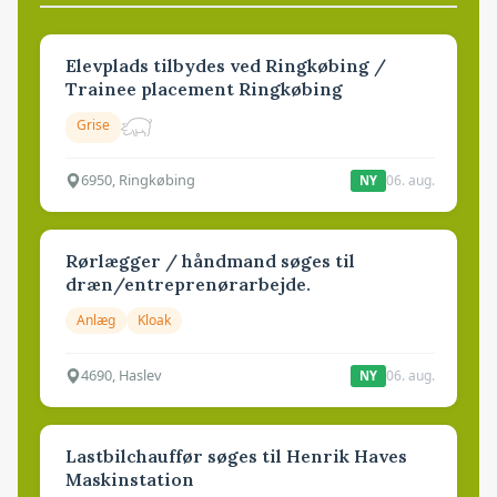
Elevplads tilbydes ved Ringkøbing /
Trainee placement Ringkøbing
Grise
6950, Ringkøbing
06. aug.
NY
Rørlægger / håndmand søges til
dræn/entreprenørarbejde.
Anlæg
Kloak
4690, Haslev
06. aug.
NY
Lastbilchauffør søges til Henrik Haves
Maskinstation