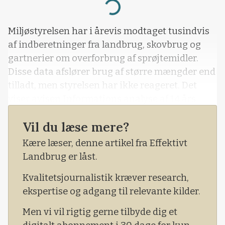
Loading...
Miljøstyrelsen har i årevis modtaget tusindvis
af indberetninger fra landbrug, skovbrug og
gartnerier om overforbrug af sprøjtemidler.
Disse data afslører brug af større mængder end
tilladt, men styrelsen har ikke reageret. Det
viser avisen Informations analyse af 14 års
sprøjtejournaler, som den har fået via
Vil du læse mere?
aktindsigt.
Kære læser, denne artikel fra Effektivt
På baggrund af oplysningerne har
Landbrug er låst.
miljøministeren nu krævet en redegørelse fra
Miljøstyrelsen og orienteret Folketinget om
Kvalitetsjournalistik kræver research,
sagen.
ekspertise og adgang til relevante kilder.
Men vi vil rigtig gerne tilbyde dig et