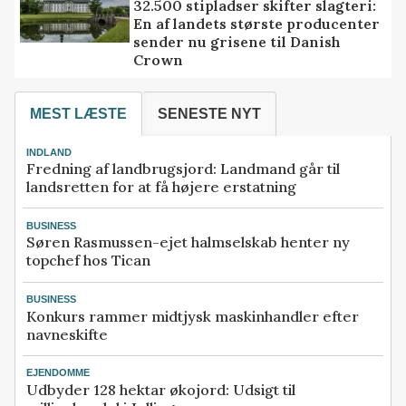
32.500 stipladser skifter slagteri:
En af landets største producenter
sender nu grisene til Danish
Crown
MEST LÆSTE
SENESTE NYT
INDLAND
Fredning af landbrugsjord: Landmand går til
landsretten for at få højere erstatning
BUSINESS
Søren Rasmussen-ejet halmselskab henter ny
topchef hos Tican
BUSINESS
Konkurs rammer midtjysk maskinhandler efter
navneskifte
EJENDOMME
Udbyder 128 hektar økojord: Udsigt til