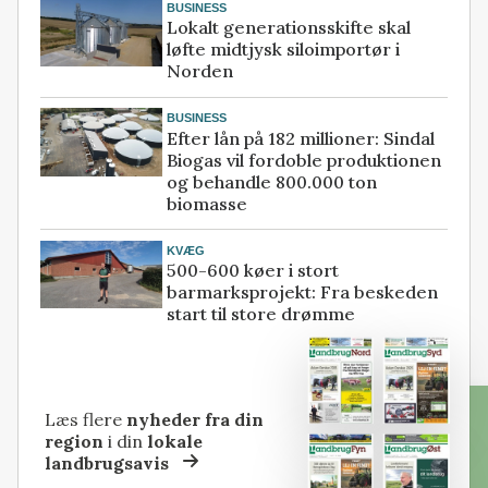
BUSINESS
Lokalt generationsskifte skal
løfte midtjysk siloimportør i
Norden
BUSINESS
Efter lån på 182 millioner: Sindal
Biogas vil fordoble produktionen
og behandle 800.000 ton
biomasse
KVÆG
500-600 køer i stort
barmarksprojekt: Fra beskeden
start til store drømme
Læs flere
nyheder fra din
region
i din
lokale
landbrugsavis