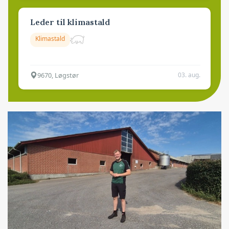
Leder til klimastald
Klimastald
9670, Løgstør
03. aug.