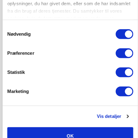
oplysninger, du har givet dem, eller som de har indsamlet
fra din brug af deres tjenester. Du samtykker til vores
MASKINER
cookies, hvis du fortsætter med at anvende vores
Forserie til selvkørende skårlægger afprøves i år
hjemmeside.
Samtykkevalg
Nødvendig
Annonce
ARRANGEMENT
Præferencer
Markvandring sætter fokus på elefantgræs
Annonce
Statistik
Loading...
Marketing
Vis detaljer
OK