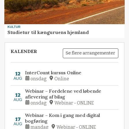
KULTUR
Studietur til kænguruens hjemland
KALENDER
Se flere arrangementer
InterCount kursus Online
12
AUG
onsdag
Online
Webinar – Fordelene ved løbende
12
aflevering af bilag
AUG
onsdag
Webinar - ONLINE
Webinar – Kom i gang med digital
17
bogføring
AUG
mandag
Webinar - ONLINE