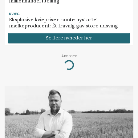
millionhandel i Jelling
KVÆG
Eksplosive kviepriser ramte nystartet
mælkeproducent: Ét fravalg gav store udsving
Se flere nyheder her
Annonce
Loading...