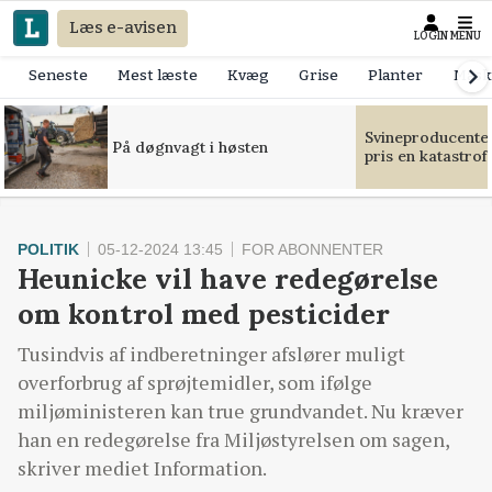
Læs e-avisen
LOGIN
MENU
Seneste
Mest læste
Kvæg
Grise
Planter
Mask
Svineproducente
På døgnvagt i høsten
pris en katastrof
POLITIK
05-12-2024 13:45
FOR ABONNENTER
Heunicke vil have redegørelse
om kontrol med pesticider
Tusindvis af indberetninger afslører muligt
overforbrug af sprøjtemidler, som ifølge
miljøministeren kan true grundvandet. Nu kræver
han en redegørelse fra Miljøstyrelsen om sagen,
skriver mediet Information.