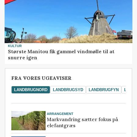
KULTUR
Største Manitou fik gammel vindmølle til at
snurre igen
FRA VORES UGEAVISER
LANDBRUGNORD
LANDBRUGSYD
LANDBRUGFYN
LAND
ARRANGEMENT
Markvandring sætter fokus på
elefantgræs