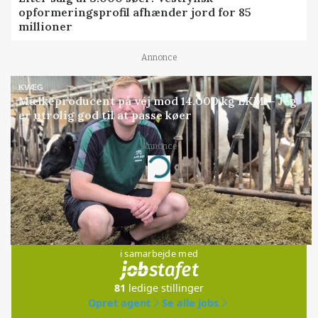
opformeringsprofil afhænder jord for 85
millioner
Annonce
KVÆG
Mælkeproducent på vej mod 14.000 kg EKM: - Jeg
er utrolig god til at passe køer
Annonce
Loading...
Jobs
i samarbejde med
81
ledige stillinger
Opret agent
Se alle jobs