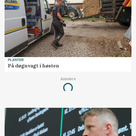
PLANTER
På døgnvagt i høsten
Annonce
Loading...