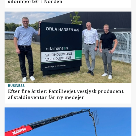
siloimportør i Norden
BUSINESS
Efter fire årtier: Familieejet vestjysk producent
af staldinventar får ny medejer