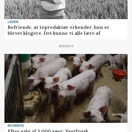
LEDER
Befriende, at topredaktør erkender, hun er
blevet klogere. Det kunne vi alle lære af
Annonce
BUSINESS
Efter salg af 3.000 søer: Vestfynsk