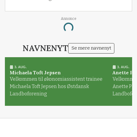
Annonce
Loading...
NAVNENYT
Se mere navnenyt
3. AUG.
3. AUG.
Michaela Toft Jepsen
Anette Pl
Velkommen til økonomiassistent trainee
Velkommen 
Michaela Toft Jepsen hos Østdansk
Anette Pl
Landboforening
Landbofor