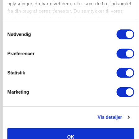
oplysninger, du har givet dem, eller som de har indsamlet
fra din brug af deres tjenester. Du samtykker til vores
cookies, hvis du fortsætter med at anvende vores
hjemmeside.
Samtykkevalg
Nødvendig
Præferencer
Statistik
LEDER
Befriende, at topredaktør erkender, hun er
Marketing
blevet klogere. Det kunne vi alle lære af
Annonce
Loading...
Vis detaljer
OK