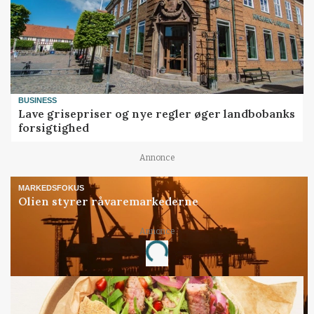
BUSINESS
Lave grisepriser og nye regler øger landbobanks
forsigtighed
Annonce
MARKEDSFOKUS
Olien styrer råvaremarkederne
Annonce
Loading...