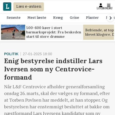
Læs e-avisen
LOGIN
MENU
Seneste
Mest læste
Kvæg
Grise
Planter
Mask
500-600 køer i stort
Befriende, at to
barmarksprojekt: Fra beskeden
blevet klogere. D
start til store drømme
POLITIK
27-01-2025 18:00
Enig bestyrelse indstiller Lars
Iversen som ny Centrovice-
formand
Når L&F Centrovice afholder generalforsamling
onsdag 26. marts, skal der vælges ny formand, efter
at Torben Povlsen har meddelt, at han stopper. Og
bestyrelsen har enstemmigt besluttet at bakke om
næstformand Lars Iversens kandidatur som ny