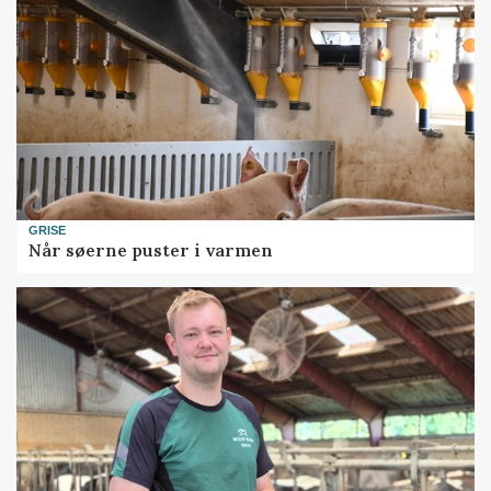
GRISE
Når søerne puster i varmen