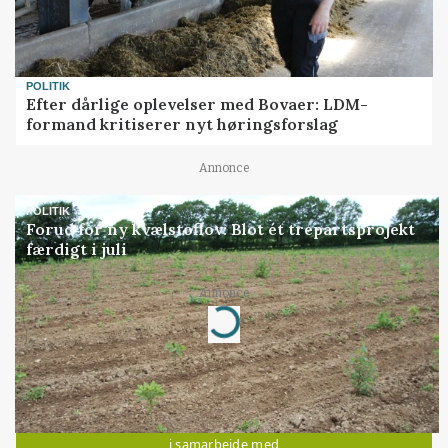
POLITIK
Efter dårlige oplevelser med Bovaer: LDM-
formand kritiserer nyt høringsforslag
Annonce
POLITIK
Forud for ny kvælstoflov: Blot ét trepartsprojekt
færdigt i juli
Annonce
Loading...
Jobs
i samarbejde med