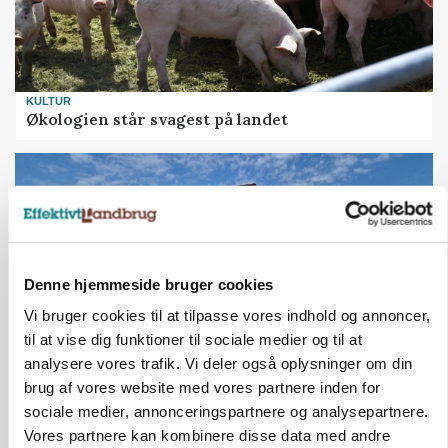
KULTUR
Økologien står svagest på landet
Denne hjemmeside bruger cookies
Vi bruger cookies til at tilpasse vores indhold og annoncer,
til at vise dig funktioner til sociale medier og til at
analysere vores trafik. Vi deler også oplysninger om din
brug af vores website med vores partnere inden for
KVÆG
sociale medier, annonceringspartnere og analysepartnere.
500-600 køer i stort barmarksprojekt: Fra
beskeden start til store drømme
Vores partnere kan kombinere disse data med andre