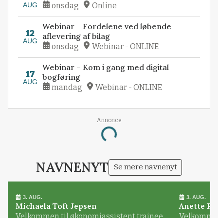
AUG
onsdag
Online
Webinar – Fordelene ved løbende
12
aflevering af bilag
AUG
onsdag
Webinar - ONLINE
Webinar – Kom i gang med digital
17
bogføring
AUG
mandag
Webinar - ONLINE
Annonce
Loading...
NAVNENYT
Se mere navnenyt
3. AUG.
3. AUG.
Michaela Toft Jepsen
Anette Pl
Velkommen til økonomiassistent trainee
Velkommen 