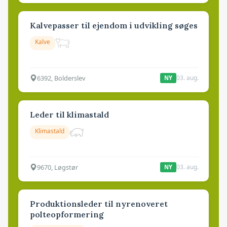
Kalvepasser til ejendom i udvikling søges
Kalve
6392, Bolderslev
03. aug.
NY
Leder til klimastald
Klimastald
9670, Løgstør
03. aug.
NY
Produktionsleder til nyrenoveret
polteopformering