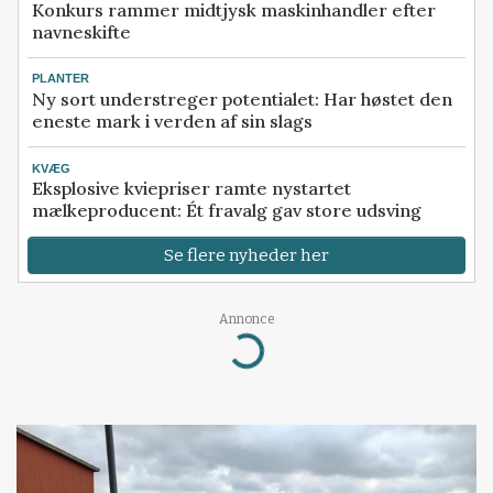
Konkurs rammer midtjysk maskinhandler efter
navneskifte
PLANTER
Ny sort understreger potentialet: Har høstet den
eneste mark i verden af sin slags
KVÆG
Eksplosive kviepriser ramte nystartet
mælkeproducent: Ét fravalg gav store udsving
Se flere nyheder her
Annonce
Loading...