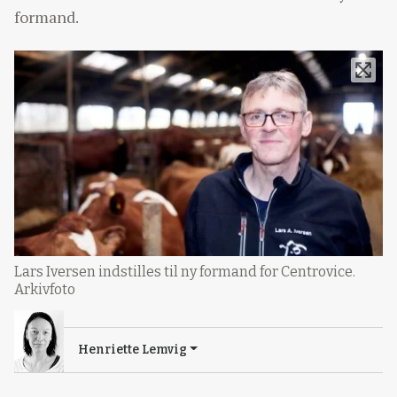
formand.
Lars Iversen indstilles til ny formand for Centrovice.
Arkivfoto
Henriette Lemvig