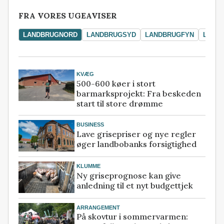
FRA VORES UGEAVISER
LANDBRUGNORD
LANDBRUGSYD
LANDBRUGFYN
LAND
KVÆG
500-600 køer i stort
barmarksprojekt: Fra beskeden
start til store drømme
BUSINESS
Lave grisepriser og nye regler
øger landbobanks forsigtighed
KLUMME
Ny griseprognose kan give
anledning til et nyt budgettjek
ARRANGEMENT
På skovtur i sommervarmen: