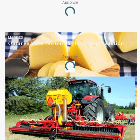
Annonce
Loading...
MARKED
Opturen taber pusten på global mejeriauktion
Annonce
Loading...