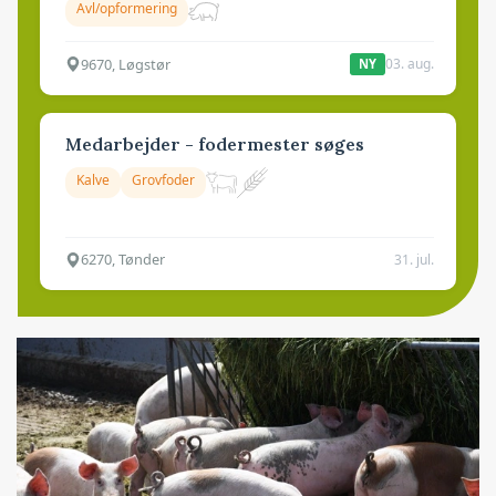
Avl/opformering
9670, Løgstør
03. aug.
NY
Medarbejder - fodermester søges
Kalve
Grovfoder
6270, Tønder
31. jul.