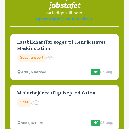
80
ledige stillinger
Opret agent
Se alle jobs
Lastbilchauffør søges til Henrik Haves
Maskinstation
Godstransport
4700, Næstved
03. aug.
NY
Medarbejdere til griseproduktion
Grise
9681, Ranum
03. aug.
NY