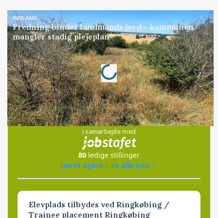
INDLAND
Fredning binder landmands jord – kommunen
mangler stadig plejeplan
Loading...
Annonce
Jobs
i samarbejde med
80
ledige stillinger
Opret agent
Se alle jobs
Elevplads tilbydes ved Ringkøbing /
Trainee placement Ringkøbing