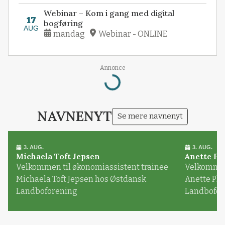
Webinar – Kom i gang med digital
17
bogføring
AUG
mandag
Webinar - ONLINE
Annonce
Loading...
NAVNENYT
Se mere navnenyt
3. AUG.
3. AUG.
Michaela Toft Jepsen
Anette Pl
Velkommen til økonomiassistent trainee
Velkommen 
Michaela Toft Jepsen hos Østdansk
Anette Pl
Landboforening
Landbofor