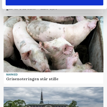
Danish Crown slår igen i noteringsstrid: Tysk
gab er 3 kroner – ikke 4,30
MARKED
Grisenoteringen står stille