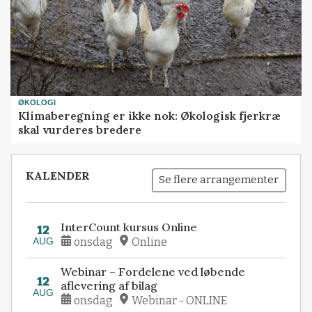
ØKOLOGI
Klimaberegning er ikke nok: Økologisk fjerkræ
skal vurderes bredere
KALENDER
Se flere arrangementer
InterCount kursus Online
12
AUG
onsdag
Online
Webinar – Fordelene ved løbende
12
aflevering af bilag
AUG
onsdag
Webinar - ONLINE