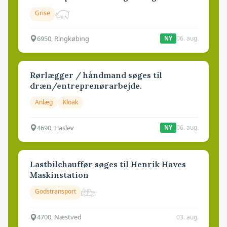
Grise
6950, Ringkøbing
06. aug.
NY
Rørlægger / håndmand søges til
dræn/entreprenørarbejde.
Anlæg
Kloak
4690, Haslev
06. aug.
NY
Lastbilchauffør søges til Henrik Haves
Maskinstation
Godstransport
4700, Næstved
03. aug.