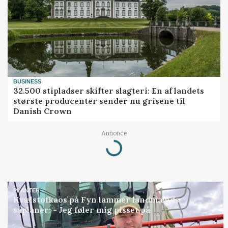
BUSINESS
32.500 stipladser skifter slagteri: En af landets
største producenter sender nu grisene til
Danish Crown
Annonce
Loading...
PLANTER
Kvælstofkaos på Fyn lammer landmænds
såplaner: - Jeg føler mig pisset på