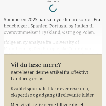
Loading...
Annonce
Sommeren 2025 har sat nye klimarekorder. Fra
hedebølger i Spanien, Portugal og Italien til
oversvømmelser i Tyskland, Østrig og Polen.
Ifølge en ny analyse fra University of
Mannheim og Den Europæiske Centralbank
(ECB) beløber de økonomiske tab sig allerede i
år til 43 milliarder euro – omkring 320
Vil du læse mere?
milliarder kroner – og de ventes at vokse til 940
Kære læser, denne artikel fra Effektivt
milliarder kroner i 2029. Det skriver Dagbladet
Landbrug er låst.
Information.
Kvalitetsjournalistik kræver research,
ekspertise og adgang til relevante kilder.
Men vi vil rigtig gerne tilbyde dig et