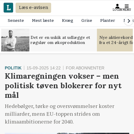
Læs e-avisen
LOGIN
MENU
Seneste
Mest læste
Kvæg
Grise
Planter
Mask
Det er en uskik at udlægge et
Nye aktierekorde
røgslør om økoproduktion
fra et 24-årigt f
POLITIK
15-09-2025 14:22
FOR ABONNENTER
Klimaregningen vokser – men
politisk tøven blokerer for nyt
mål
Hedebølger, tørke og oversvømmelser koster
milliarder, mens EU-toppen strides om
klimaambitionerne for 2040.