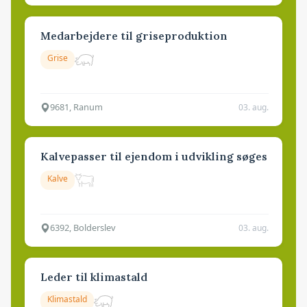
Medarbejdere til griseproduktion
Grise
9681, Ranum
03. aug.
Kalvepasser til ejendom i udvikling søges
Kalve
6392, Bolderslev
03. aug.
Leder til klimastald
Klimastald