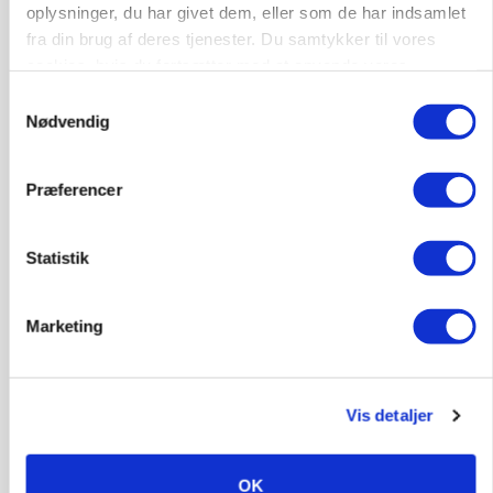
oplysninger, du har givet dem, eller som de har indsamlet
Annonce
fra din brug af deres tjenester. Du samtykker til vores
cookies, hvis du fortsætter med at anvende vores
ARRANGEMENT
hjemmeside.
Samtykkevalg
Markvandring sætter fokus på elefantgræs
Nødvendig
Annonce
Loading...
Præferencer
Statistik
Marketing
Vis detaljer
OK
GRISE