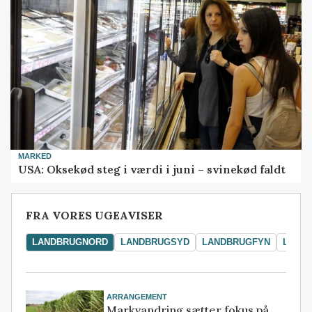
MARKED
USA: Oksekød steg i værdi i juni – svinekød faldt
FRA VORES UGEAVISER
LANDBRUGNORD
LANDBRUGSYD
LANDBRUGFYN
LAND
ARRANGEMENT
Markvandring sætter fokus på