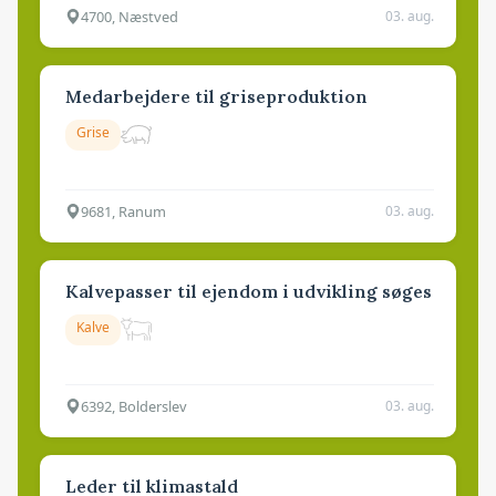
4700, Næstved
03. aug.
Medarbejdere til griseproduktion
Grise
9681, Ranum
03. aug.
Kalvepasser til ejendom i udvikling søges
Kalve
6392, Bolderslev
03. aug.
Leder til klimastald