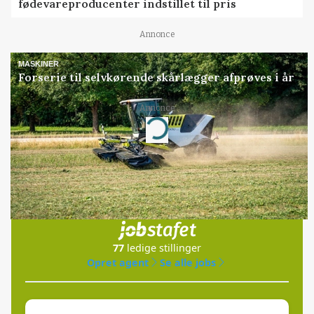
fødevareproducenter indstillet til pris
Annonce
MASKINER
Forserie til selvkørende skårlægger afprøves i år
Annonce
Loading...
Jobs
i samarbejde med
77
ledige stillinger
Opret agent
Se alle jobs