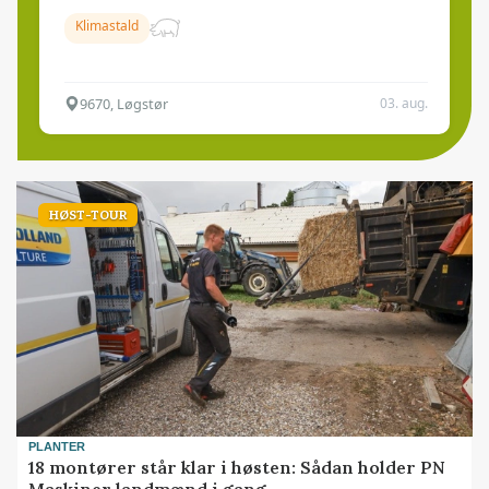
Klimastald
9670, Løgstør
03. aug.
HØST-TOUR
PLANTER
18 montører står klar i høsten: Sådan holder PN
Maskiner landmænd i gang