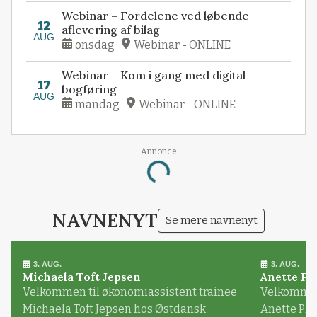
Webinar – Fordelene ved løbende
12
aflevering af bilag
AUG
onsdag
Webinar - ONLINE
Webinar – Kom i gang med digital
17
bogføring
AUG
mandag
Webinar - ONLINE
Annonce
Loading...
NAVNENYT
Se mere navnenyt
3. AUG.
3. AUG.
Michaela Toft Jepsen
Anette Pl
Velkommen til økonomiassistent trainee
Velkommen 
Michaela Toft Jepsen hos Østdansk
Anette Pl