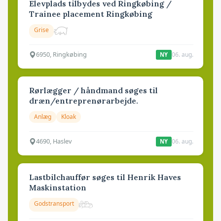
Elevplads tilbydes ved Ringkøbing /
Trainee placement Ringkøbing
Grise
6950, Ringkøbing
06. aug.
NY
Rørlægger / håndmand søges til
dræn/entreprenørarbejde.
Anlæg
Kloak
4690, Haslev
06. aug.
NY
Lastbilchauffør søges til Henrik Haves
Maskinstation
Godstransport