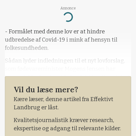
Annonce
Loading...
- Formålet med denne lov er at hindre
udbredelse af Covid-19 i mink af hensyn til
folkesundheden.
Sådan lyder indledningen til et nyt lovforslag,
som fødevareminister Mogens Jensen har
fremsat. I lovforslaget lyder det blandt andet, at
det skal være ulovligt at ind- og udføre levende
Vil du læse mere?
mink til og fra Danmark, og at det skal forbydes
Kære læser, denne artikel fra Effektivt
at til- og fraføre mink mellem besætninger.
Landbrug er låst.
Kvalitetsjournalistik kræver research,
ekspertise og adgang til relevante kilder.