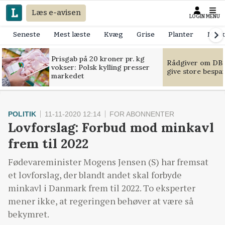
Læs e-avisen
LOGIN
MENU
Seneste
Mest læste
Kvæg
Grise
Planter
Mask
Prisgab på 20 kroner pr. kg
Rådgiver om DB-
vokser: Polsk kylling presser
give store bespa
markedet
POLITIK
11-11-2020 12:14
FOR ABONNENTER
Lovforslag: Forbud mod minkavl
frem til 2022
Fødevareminister Mogens Jensen (S) har fremsat
et lovforslag, der blandt andet skal forbyde
minkavl i Danmark frem til 2022. To eksperter
mener ikke, at regeringen behøver at være så
bekymret.