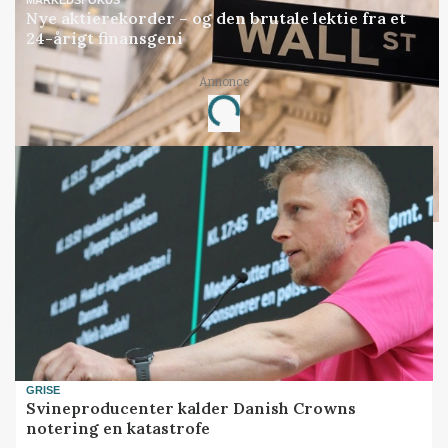
MARKEDSFOKUS
Nye aktierekorder – og den brutale lektie fra et
24-årigt finansgeni
Annonce
Loading...
GRISE
Svineproducenter kalder Danish Crowns
notering en katastrofe