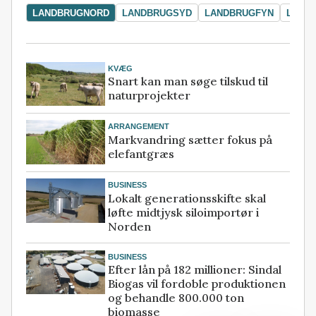
LANDBRUGNORD
LANDBRUGSYD
LANDBRUGFYN
LAND
KVÆG
Snart kan man søge tilskud til
naturprojekter
ARRANGEMENT
Markvandring sætter fokus på
elefantgræs
BUSINESS
Lokalt generationsskifte skal
løfte midtjysk siloimportør i
Norden
BUSINESS
Efter lån på 182 millioner: Sindal
Biogas vil fordoble produktionen
og behandle 800.000 ton
biomasse