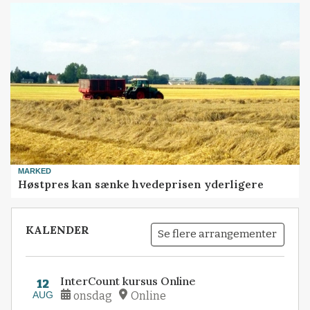
MARKED
Høstpres kan sænke hvedeprisen yderligere
KALENDER
Se flere arrangementer
InterCount kursus Online
12
AUG
onsdag
Online