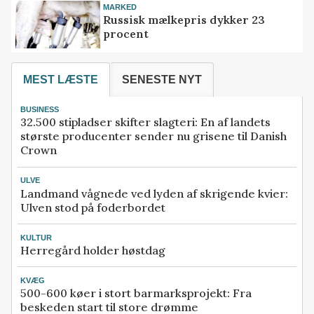
MARKED
Russisk mælkepris dykker 23
procent
MEST LÆSTE
SENESTE NYT
BUSINESS
32.500 stipladser skifter slagteri: En af landets
største producenter sender nu grisene til Danish
Crown
ULVE
Landmand vågnede ved lyden af skrigende kvier:
Ulven stod på foderbordet
KULTUR
Herregård holder høstdag
KVÆG
500-600 køer i stort barmarksprojekt: Fra
beskeden start til store drømme