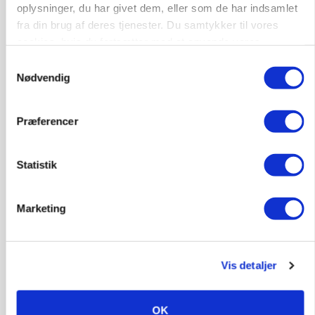
oplysninger, du har givet dem, eller som de har indsamlet
fra din brug af deres tjenester. Du samtykker til vores
KVÆG
cookies, hvis du fortsætter med at anvende vores
Snart kan man søge tilskud til naturprojekter
hjemmeside.
Samtykkevalg
Annonce
Nødvendig
PLANTER
Før såmaskinen kører: Her er efterårets største
Præferencer
skadedyrsrisici
Annonce
Statistik
Loading...
Marketing
Vis detaljer
OK